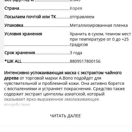
Страна
Корея
Посылаем почтой или ТК
отправляем
Упаковка
Металлизированная пленка
Условия хранения
Хранить в сухом, темном мест
при температуре от 0 до +25
градусов
Срок хранения
3 года
*ШК ALL
8809517800156
Интенсивно успокаивающая маска с экстрактом чайного
дерева
от торговой марки A.Bono подойдет для
чувствительной и проблемной кожи. Она активно борется
с воспалениями и устраняет покраснения. Средство также
содержит экстракт центеллы азиатской, который
оказывает ярко-выраженное омолаживающее
воздействие.
Купить интенсивно успокаивающую маску с экстрактом
ЧИТАТЬ ДАЛЕЕ
чайного дерева A.Bono с доставкой на дом по Москве и
области можно в интернет-магазине KorShop.ru.