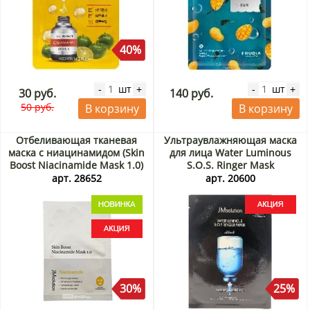
40%
шт
шт
-
+
-
+
30 руб.
140 руб.
50 руб.
В корзину
В корзину
Отбеливающая тканевая
Ультраувлажняющая маска
маска с ниацинамидом (Skin
для лица Water Luminous
Boost Niacinamide Mask 1.0)
S.O.S. Ringer Mask
JMsolution, Корея, 30 мл
JMsolution, Корея, 30 мл
арт. 28652
арт. 20600
Акция
Акция
30%
25%