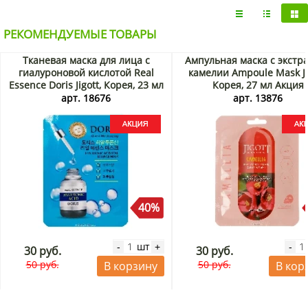
РЕКОМЕНДУЕМЫЕ ТОВАРЫ
Тканевая маска для лица с
Ампульная маска с экстр
гиалуроновой кислотой Real
камелии Ampoule Mask Jig
Essence Doris Jigott, Корея, 23 мл
Корея, 27 мл Акция
Акция
арт. 18676
арт. 13876
40%
шт
-
+
-
30 руб.
30 руб.
50 руб.
50 руб.
В корзину
В кор