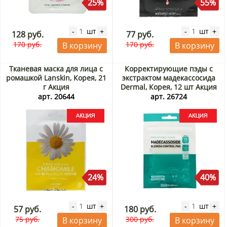
25%
55%
шт
шт
-
+
-
+
128 руб.
77 руб.
170 руб.
170 руб.
В корзину
В корзину
Тканевая маска для лица с
Корректирующие пэды с
ромашкой Lanskin, Корея, 21
экстрактом мадекассосида
г Акция
Dermal, Корея, 12 шт Акция
арт. 20644
арт. 26724
24%
40%
шт
шт
-
+
-
+
57 руб.
180 руб.
75 руб.
300 руб.
В корзину
В корзину