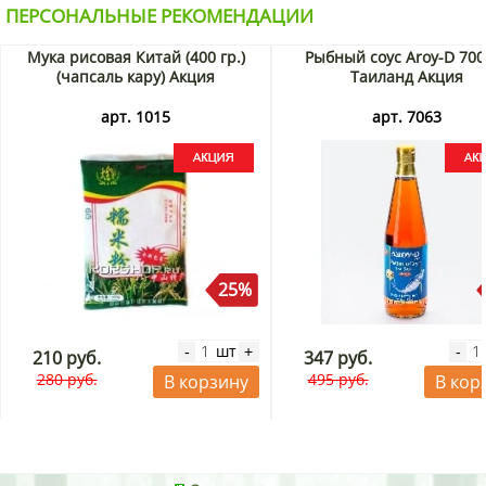
ПЕРСОНАЛЬНЫЕ РЕКОМЕНДАЦИИ
Мука рисовая Китай (400 гр.)
Рыбный соус Aroy-D 700
(чапсаль кару) Акция
Таиланд Акция
арт. 1015
арт. 7063
25%
шт
-
+
-
210 руб.
347 руб.
280 руб.
495 руб.
В корзину
В кор