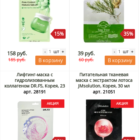
15%
35%
шт
шт
-
+
-
+
158 руб.
39 руб.
185 руб.
60 руб.
В корзину
В корзину
Лифтинг-маска с
Питательная тканевая
гидролизованным
маска с экстрактом лотоса
коллагеном DR.F5, Корея, 23
JMsolution, Корея, 30 мл
г Акция
Акция
арт. 28191
арт. 21051