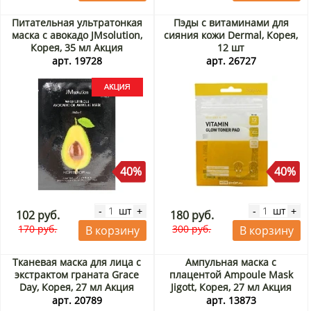
Питательная ультратонкая
Пэды с витаминами для
маска с авокадо JMsolution,
сияния кожи Dermal, Корея,
Корея, 35 мл Акция
12 шт
арт. 19728
арт. 26727
40%
40%
шт
шт
-
+
-
+
102 руб.
180 руб.
170 руб.
300 руб.
В корзину
В корзину
Тканевая маска для лица с
Ампульная маска с
экстрактом граната Grace
плацентой Ampoule Mask
Day, Корея, 27 мл Акция
Jigott, Корея, 27 мл Акция
арт. 20789
арт. 13873