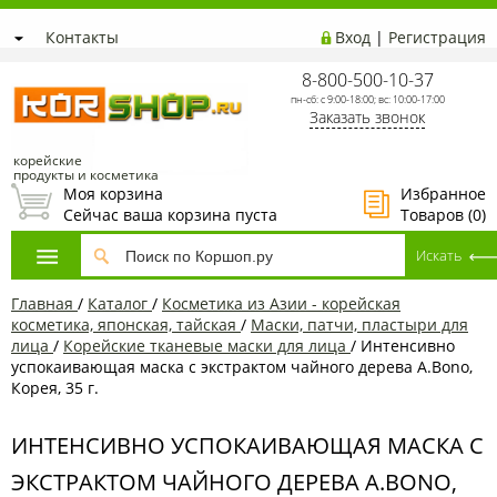
Контакты
Вход
|
Регистрация
8-800-500-10-37
пн-сб: с 9:00-18:00; вс: 10:00-17:00
Заказать звонок
корейские
продукты и косметика
Моя корзина
Избранное
Сейчас ваша корзина пуста
Товаров (
0
)
Главная
/
Каталог
/
Косметика из Азии - корейская
косметика, японская, тайская
/
Маски, патчи, пластыри для
лица
/
Корейские тканевые маски для лица
/
Интенсивно
успокаивающая маска с экстрактом чайного дерева A.Bono,
Корея, 35 г.
ИНТЕНСИВНО УСПОКАИВАЮЩАЯ МАСКА С
ЭКСТРАКТОМ ЧАЙНОГО ДЕРЕВА A.BONO,