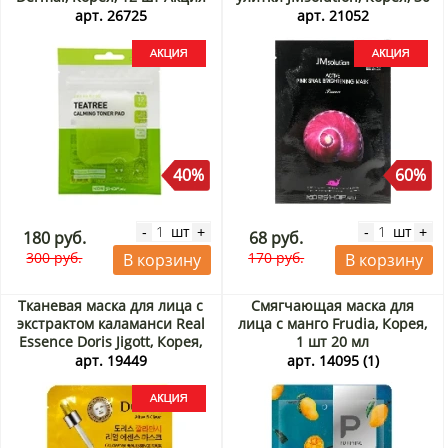
мл Акция
арт. 26725
арт. 21052
40%
60%
шт
шт
-
+
-
+
180 руб.
68 руб.
300 руб.
170 руб.
В корзину
В корзину
Тканевая маска для лица с
Смягчающая маска для
экстрактом каламанси Real
лица с манго Frudia, Корея,
Essence Doris Jigott, Корея,
1 шт 20 мл
23 мл Акция
арт. 19449
арт. 14095 (1)