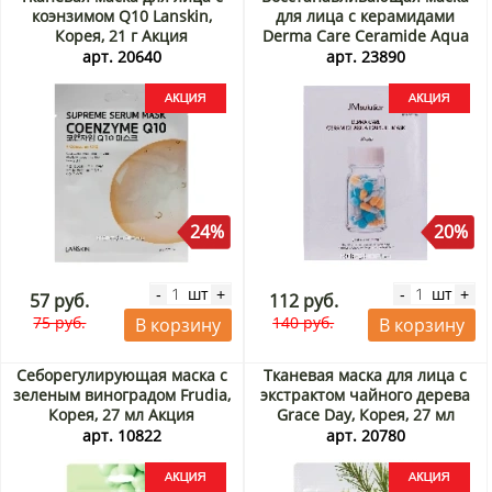
коэнзимом Q10 Lanskin,
для лица с керамидами
Корея, 21 г Акция
Derma Care Ceramide Aqua
Capsule Mask JMsolution,
арт. 20640
арт. 23890
Корея, 30 мл Акция
24%
20%
шт
шт
-
+
-
+
57 руб.
112 руб.
75 руб.
140 руб.
В корзину
В корзину
Себорегулирующая маска с
Тканевая маска для лица с
зеленым виноградом Frudia,
экстрактом чайного дерева
Корея, 27 мл Акция
Grace Day, Корея, 27 мл
Акция
арт. 10822
арт. 20780