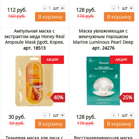
шт
шт
-
+
-
+
112 руб.
128 руб.
160 руб.
170 руб.
В корзину
В корзину
Ампульная маска с
Маска увлажняющая с
экстрактом меда Honey Real
жемчужным порошком
Ampoule Mask Jigott, Корея,
Marine Luminous Pearl Deep
27 мл Акция
Moisture Mask JMsolution,
арт. 18513
арт. 24276
Корея, 30 мл Акция
40%
25%
шт
шт
-
+
-
+
30 руб.
128 руб.
50 руб.
170 руб.
В корзину
В корзину
Тканевая маска для лица с
Восстанавливающая маска