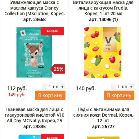
Увлажняющая маска с
Витализирующая маска для
маслом кактуса Disney
лица с кактусом Frudia,
Collection JMSolution, Корея,
Корея, 1 шт 20 мл
30 мл Акция
арт. 23668
арт. 14096 (1)
25%
шт
шт
-
+
-
+
112 руб.
140 руб.
149 руб.
В корзину
В корзину
Тканевая маска для лица с
Пэды с витаминами для
гиалуроновой кислотой V10
сияния кожи Dermal, Корея,
All Day MCNally, Корея, 25
12 шт
мл Акция
арт. 23835
арт. 26727