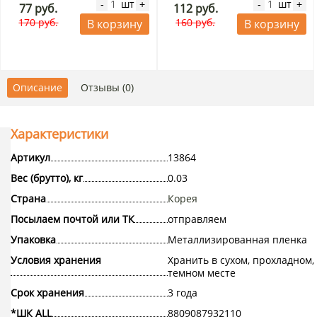
шт
шт
-
+
-
+
77 руб.
112 руб.
170 руб.
160 руб.
В корзину
В корзину
Описание
Отзывы (0)
Характеристики
Артикул
13864
Вес (брутто), кг
0.03
Страна
Корея
Посылаем почтой или ТК
отправляем
Упаковка
Металлизированная пленка
Условия хранения
Хранить в сухом, прохладном,
темном месте
Срок хранения
3 года
*ШК ALL
8809087932110