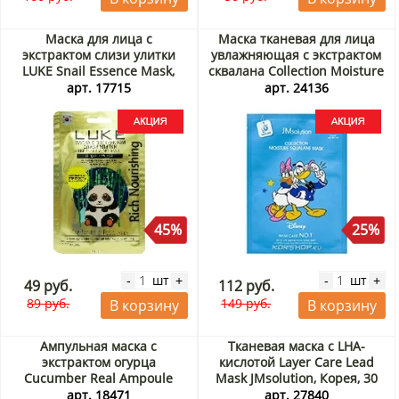
Маска для лица с
Маска тканевая для лица
экстрактом слизи улитки
увлажняющая с экстрактом
LUKE Snail Essence Mask,
сквалана Collection Moisture
Корея, 21 г Акция
Squalane Mask JMsolution,
арт. 17715
арт. 24136
Корея, 30 мл Акция
45%
25%
шт
шт
-
+
-
+
49 руб.
112 руб.
89 руб.
149 руб.
В корзину
В корзину
Ампульная маска с
Тканевая маска с LHA-
экстрактом огурца
кислотой Layer Care Lead
Cucumber Real Ampoule
Mask JMsolution, Корея, 30
Mask Jigott, Корея, 27 мл
мл Акция
арт. 18471
арт. 27840