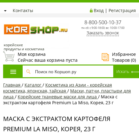
Контакты
Вход
|
Регистрация
8-800-500-10-37
пн-сб: с 9:00-18:00; вс: 10:00-17:00
Заказать звонок
корейские
продукты и косметика
Моя корзина
Избранное
Сейчас ваша корзина пуста
Товаров (
0
)
Главная
/
Каталог
/
Косметика из Азии - корейская
косметика, японская, тайская
/
Маски, патчи, пластыри для
лица
/
Корейские тканевые маски для лица
/
Маска с
экстрактом картофеля Premium La Miso, Корея, 23 г
МАСКА С ЭКСТРАКТОМ КАРТОФЕЛЯ
PREMIUM LA MISO, КОРЕЯ, 23 Г