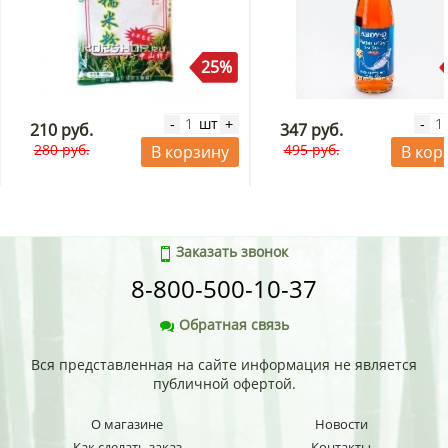
25%
шт
-
+
-
210 руб.
347 руб.
280 руб.
495 руб.
В корзину
В кор
Заказать звонок
8-800-500-10-37
Обратная связь
Вся представленная на сайте информация не является
публичной офертой.
О магазине
Новости
Как сделать заказ
Контакты