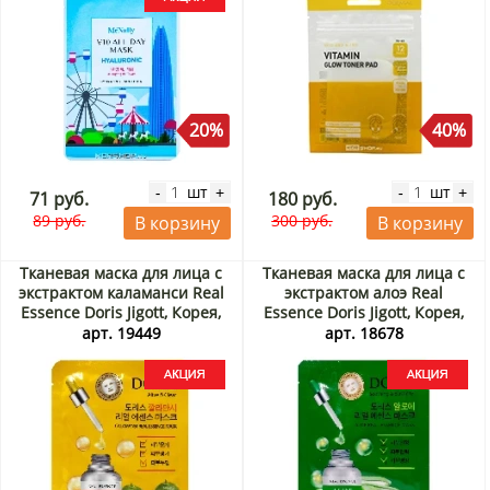
20%
40%
шт
шт
-
+
-
+
71 руб.
180 руб.
89 руб.
300 руб.
В корзину
В корзину
Тканевая маска для лица с
Тканевая маска для лица с
экстрактом каламанси Real
экстрактом алоэ Real
Essence Doris Jigott, Корея,
Essence Doris Jigott, Корея,
23 мл Акция
23 мл Акция
арт. 19449
арт. 18678