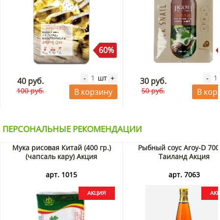
60%
шт
-
+
-
40 руб.
30 руб.
100 руб.
50 руб.
В корзину
В кор
ПЕРСОНАЛЬНЫЕ РЕКОМЕНДАЦИИ
Мука рисовая Китай (400 гр.)
Рыбный соус Aroy-D 700
(чапсаль кару) Акция
Таиланд Акция
арт. 1015
арт. 7063