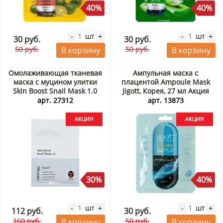
40%
40%
шт
шт
-
+
-
+
30 руб.
30 руб.
50 руб.
50 руб.
В корзину
В корзину
Омолаживающая тканевая
Ампульная маска с
маска с муцином улитки
плацентой Ampoule Mask
Skin Boost Snail Mask 1.0
Jigott, Корея, 27 мл Акция
JMsolution, Корея, 30 мл
арт. 27312
арт. 13873
Акция
30%
40%
шт
шт
-
+
-
+
112 руб.
30 руб.
160 руб.
50 руб.
В корзину
В корзину