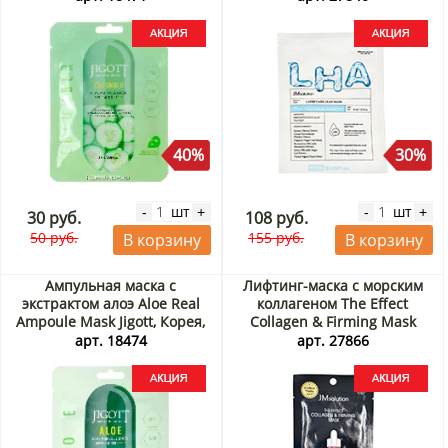
Акция
40%
30%
шт
шт
-
+
-
+
30 руб.
108 руб.
50 руб.
155 руб.
В корзину
В корзину
Ампульная маска с
Лифтинг-маска с морским
экстрактом алоэ Aloe Real
коллагеном The Effect
Ampoule Mask Jigott, Корея,
Collagen & Firming Mask
27 мл Акция
JMsolution, Корея, 24 мл
арт. 18474
арт. 27866
Акция