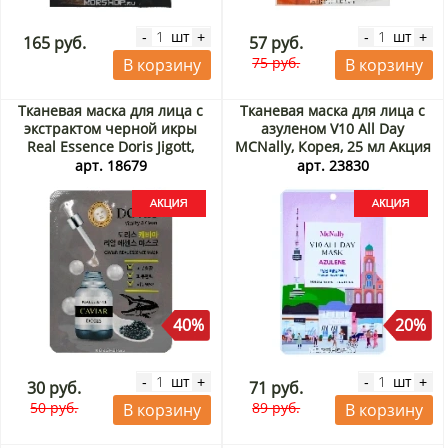
шт
шт
-
+
-
+
165 руб.
57 руб.
75 руб.
В корзину
В корзину
Тканевая маска для лица с
Тканевая маска для лица с
экстрактом черной икры
азуленом V10 All Day
Real Essence Doris Jigott,
MCNally, Корея, 25 мл Акция
Корея, 23 мл Акция
арт. 18679
арт. 23830
40%
20%
шт
шт
-
+
-
+
30 руб.
71 руб.
50 руб.
89 руб.
В корзину
В корзину