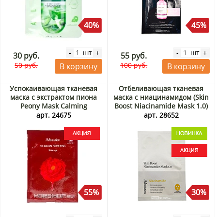
40%
45%
шт
шт
-
+
-
+
30 руб.
55 руб.
50 руб.
100 руб.
В корзину
В корзину
Успокаивающая тканевая
Отбеливающая тканевая
маска с экстрактом пиона
маска с ниацинамидом (Skin
Peony Mask Calming
Boost Niacinamide Mask 1.0)
JMsolution, Корея, 30 мл
JMsolution, Корея, 30 мл
арт. 24675
арт. 28652
Акция
Акция
55%
30%