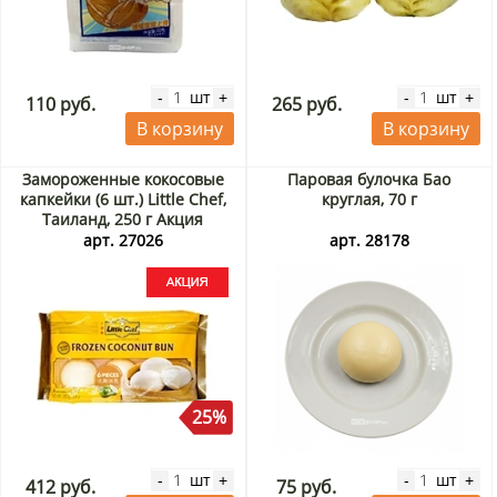
шт
шт
-
+
-
+
110 руб.
265 руб.
В корзину
В корзину
Замороженные кокосовые
Паровая булочка Бао
капкейки (6 шт.) Little Chef,
круглая, 70 г
Таиланд, 250 г Акция
арт. 27026
арт. 28178
25%
шт
шт
-
+
-
+
412 руб.
75 руб.