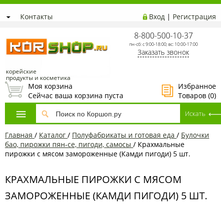
Контакты
Вход
|
Регистрация
8-800-500-10-37
пн-сб: с 9:00-18:00; вс: 10:00-17:00
Заказать звонок
корейские
продукты и косметика
Моя корзина
Избранное
Сейчас ваша корзина пуста
Товаров (
0
)
Главная
/
Каталог
/
Полуфабрикаты и готовая еда
/
Булочки
бао, пирожки пян-се, пигоди, самосы
/
Крахмальные
пирожки с мясом замороженные (Камди пигоди) 5 шт.
КРАХМАЛЬНЫЕ ПИРОЖКИ С МЯСОМ
ЗАМОРОЖЕННЫЕ (КАМДИ ПИГОДИ) 5 ШТ.