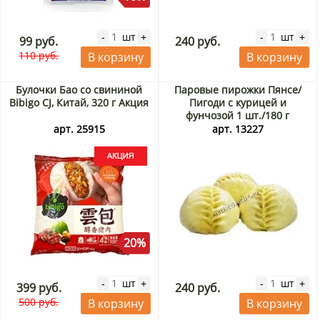
шт
шт
-
+
-
+
99 руб.
240 руб.
110 руб.
В корзину
В корзину
Булочки Бао со свининой
Паровые пирожки Пянсе/
Bibigo CJ, Китай, 320 г Акция
Пигоди с курицей и
фунчозой 1 шт./180 г
арт. 25915
арт. 13227
20%
шт
шт
-
+
-
+
399 руб.
240 руб.
500 руб.
В корзину
В корзину