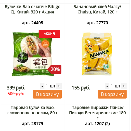
Булочки Бао с чапче Bibigo
Банановый хлеб Чалсу/
CJ, Китай, 320 г Акция
Chalsu, Китай, 120 г
арт. 24408
арт. 27770
20%
шт
шт
-
+
-
+
399 руб.
155 руб.
500 руб.
В корзину
В корзину
Паровая булочка Бао,
Паровые пирожки Пянсе/
сложенная пополам, 80 г
Пигоди Вегетарианские 180
г
арт. 28179
арт. 1207 (2)