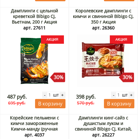
Дамплинги с цельной
Королевские дамплинги с
креветкой Bibigo CJ,
кимчи и свининой Bibigo CJ,
Вьетнам, 200 г Акция
350 г Акция
арт. 27611
арт. 26360
30%
30%
шт
шт
-
+
-
+
487 руб.
398 руб.
695 руб.
570 руб.
В корзину
В корзину
Корейские пельмени с
Дамплинги кинг-сайз с
кимчи замороженные
душистым луком и
Кимчи-манду (ручная
свининой Bibigo CJ, Китай,
работа) Чонджон, 450г
390 г Акция
арт. 4037
арт. 26227