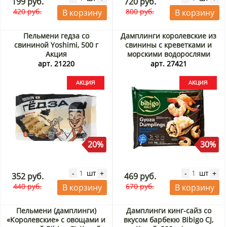
199 руб.
720 руб.
420 руб.
800 руб.
В корзину
В корзину
Пельмени гедза со
Дамплинги королевские из
свининой Yoshimi, 500 г
свинины с креветками и
Акция
морскими водорослями
Bibigo CJ, Китай, 350 г Акция
арт. 21220
арт. 27421
20%
30%
шт
шт
-
+
-
+
352 руб.
469 руб.
440 руб.
670 руб.
В корзину
В корзину
Пельмени (дамплинги)
Дамплинги кинг-сайз со
«Королевские» с овощами и
вкусом барбекю Bibigo CJ,