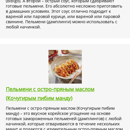
(Bibigo). А второй – острый соус, которым сдабривают
готовые пельмени. Его абсолютно несложно приготовить
в домашних условиях. Этот соус отлично подходит к
вареной или паровой курице, или вареной или паровой
свинине. Пельмени (дамплинги) можно использовать с
любой начинкой.
В ежедневный рацион, особенно при следовании
различным диетам, важно включать белковую пищу. Один
из продуктов с высоким содержанием протеина – это
свинина, в составе которой присутствуют необходимые
организму аминокислоты, витамины и минералы. Белок
способствует укреплению мышц, помогает организму
нормально функционировать и является «строительным
материалом» для новых клеток.
Пельмени с остро-пряным маслом
(Кочугирым пибим манду)
Пельмени с остро-пряным маслом (Кочугирым пибим
манду) – это вкусное корейское угощение на основе
готовых замороженных пельменей (дамплингов) с любой
начинкой, которые отвариваются в течение нескольких
минут и подаются с изумительным остро-пряным маслом.