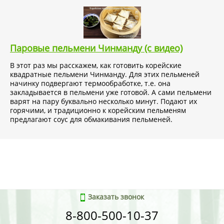
Пищевая и энергетическая ценность на 100 г:
углеводы –
21 г, жиры – 11 г, белки – 6,8 г, 210,2 ккал..
Срок годности 9 месяцев.
Паровые пельмени Чинманду (с видео)
В этот раз мы расскажем, как готовить корейские
Товар не отправляем почтой или ТК.
квадратные пельмени Чинманду. Для этих пельменей
начинку подвергают термообработке, т.е. она
закладывается в пельмени уже готовой. А сами пельмени
Тэги:
замороженные пельмени, корейские продукты,
варят на пару буквально несколько минут. Подают их
пельмени со свининой, корейские товары, пельмени с
горячими, и традиционно к корейским пельменям
овощами, корейские пельмени, дамплинги со свининой,
предлагают соус для обмакивания пельменей.
полуфабрикаты.
Заказать звонок
8-800-500-10-37