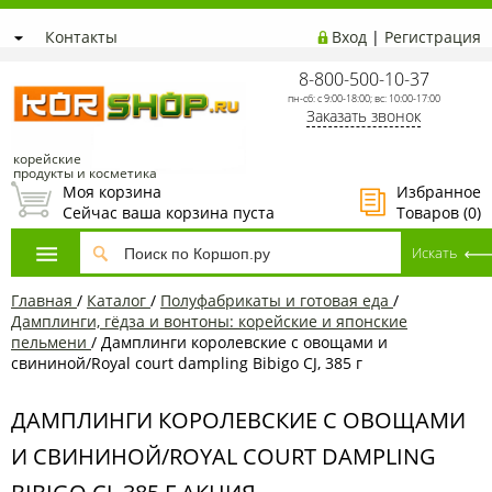
Контакты
Вход
|
Регистрация
8-800-500-10-37
пн-сб: с 9:00-18:00; вс: 10:00-17:00
Заказать звонок
корейские
продукты и косметика
Моя корзина
Избранное
Сейчас ваша корзина пуста
Товаров (
0
)
Главная
/
Каталог
/
Полуфабрикаты и готовая еда
/
Дамплинги, гёдза и вонтоны: корейские и японские
пельмени
/
Дамплинги королевские с овощами и
свининой/Royal court dampling Bibigo CJ, 385 г
ДАМПЛИНГИ КОРОЛЕВСКИЕ С ОВОЩАМИ
И СВИНИНОЙ/ROYAL COURT DAMPLING