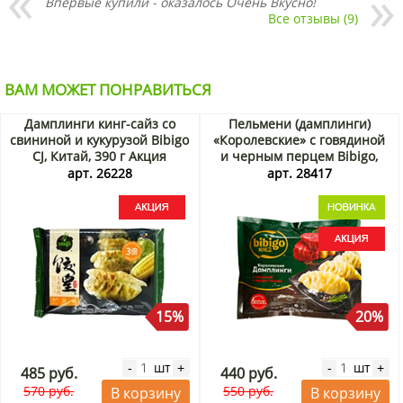
Впервые купили - оказалось Очень Вкусно!
Все отзывы (9)
ВАМ МОЖЕТ ПОНРАВИТЬСЯ
Дамплинги кинг-сайз со
Пельмени (дамплинги)
свининой и кукурузой Bibigo
«Королевские» с говядиной
CJ, Китай, 390 г Акция
и черным перцем Bibigo,
Китай, 300 г Акция
арт. 26228
арт. 28417
15%
20%
шт
шт
-
+
-
+
485 руб.
440 руб.
570 руб.
550 руб.
В корзину
В корзину