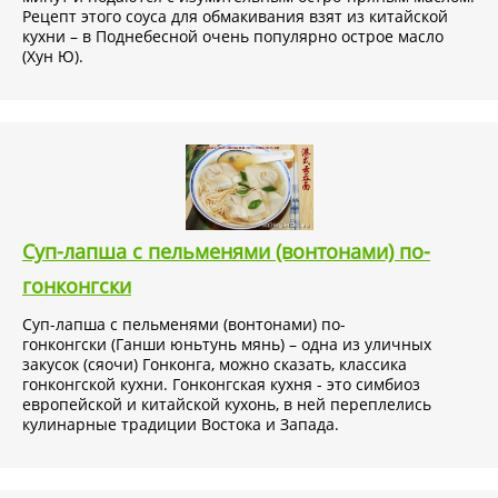
Рецепт этого соуса для обмакивания взят из китайской
кухни – в Поднебесной очень популярно острое масло
(Хун Ю).
Купить королевские дамплинги с овощами и свининой
Bibigo и другие высококачественные корейские продукты с
доставкой по Москве и Подмосковью можно в интернет-
магазине
KorShop.ru
. Мы регулярно устраиваем
скидочные акции и дарим своим клиентам приятные
подарки.
Суп-лапша с пельменями (вонтонами) по-
гонконгски
Состав:
свинина, пшеничная мука, овощи (лук порей,
капуста пекинская, репчатый лук, капуста, зеленый лук,
Суп-лапша с пельменями (вонтонами) по-
сельдерей, чеснок), крахмал тапиоковый
гонконгски (Ганши юньтунь мянь) – одна из уличных
модифицированный, белок соевый текстурированный,
закусок (сяочи) Гонконга, можно сказать, классика
сухари панировочные, соль, глютен, масло кунжутное,
гонконгской кухни. Гонконгская кухня - это симбиоз
сахар, клейковина рисовой муки, приправа (сухой
европейской и китайской кухонь, в ней переплелись
тунцовый экстракт, сухой говяжий экстракт), дрожжевой
кулинарные традиции Востока и Запада.
экстракт, усилитель вкуса и аромата E635, масло соевое,
черный молотый перец, молотый имбирь.