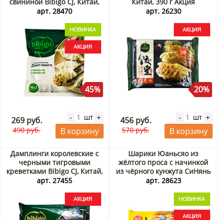
свининой Bibigo CJ, Китай,
Китай, 390 г Акция
280 г Акция
арт. 28470
арт. 26230
45%
20%
шт
шт
-
+
-
+
269 руб.
456 руб.
490 руб.
570 руб.
В корзину
В корзину
Дамплинги королевские с
Шарики Юаньсяо из
черными тигровыми
жёлтого проса с начинкой
креветками Bibigo CJ, Китай,
из чёрного кунжута СиНянь
350 г Акция
/ SiNian, Китай, 454 г Акция
арт. 27455
арт. 28623