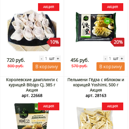
Акция
10%
20%
шт
шт
-
+
-
+
720 руб.
456 руб.
800 руб.
570 руб.
В корзину
В корзину
Королевские дамплинги с
Пельмени Гёдза с яблоком и
курицей Bibigo CJ, 385 г
корицей Yoshimi, 500 г
Акция
Акция
арт. 22668
арт. 28163