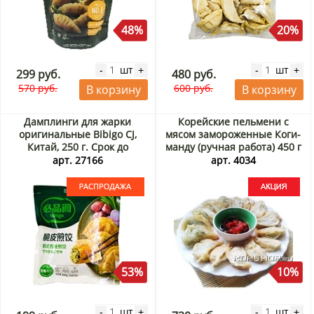
48%
20%
шт
шт
-
+
-
+
299 руб.
480 руб.
570 руб.
600 руб.
В корзину
В корзину
Дамплинги для жарки
Корейские пельмени с
оригинальные Bibigo CJ,
мясом замороженные Коги-
Китай, 250 г. Срок до
манду (ручная работа) 450 г
15.08.2026. Распродажа
Акция
арт. 27166
арт. 4034
53%
10%
шт
шт
-
+
-
+