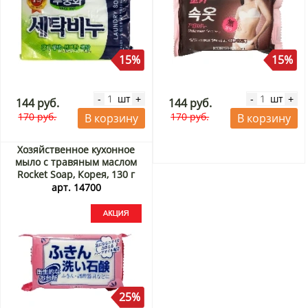
15%
15%
шт
шт
-
+
-
+
144 руб.
144 руб.
170 руб.
170 руб.
В корзину
В корзину
Хозяйственное кухонное
мыло с травяным маслом
Rocket Soap, Корея, 130 г
Акция
арт. 14700
25%