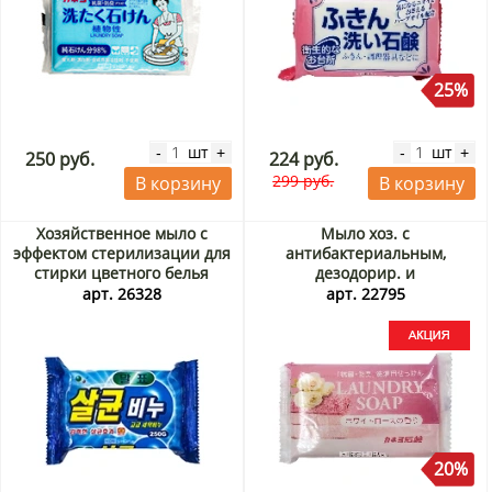
25%
шт
шт
-
+
-
+
250 руб.
224 руб.
299 руб.
В корзину
В корзину
Хозяйственное мыло с
Мыло хоз. с
эффектом стерилизации для
антибактериальным,
стирки цветного белья
дезодорир. и
Disinfectants 99% Laundry
ароматизирующ. эффектом
арт. 26328
арт. 22795
Soap Malpyo, Корея, 160 г
Kaneyo, Япония, 135 г Акция
20%