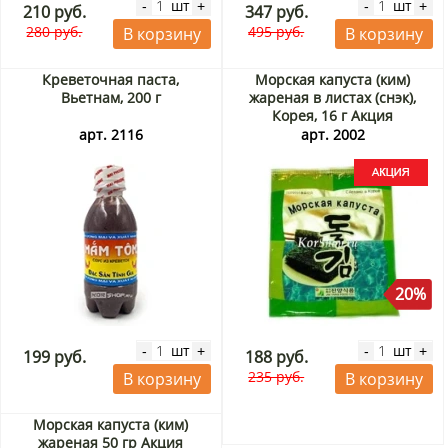
шт
шт
-
+
-
+
210 руб.
347 руб.
280 руб.
495 руб.
В корзину
В корзину
Креветочная паста,
Морская капуста (ким)
Вьетнам, 200 г
жареная в листах (снэк),
Корея, 16 г Акция
арт. 2116
арт. 2002
20%
шт
шт
-
+
-
+
199 руб.
188 руб.
235 руб.
В корзину
В корзину
Морская капуста (ким)
жареная 50 гр Акция