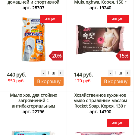
домашней и спортивной
Mukunghwa, Корея, 150 г
(сменная упаковка) Эс Ти /
Акция
арт. 28307
арт. 19240
ST, Япония, 200 мл Акция
20%
15%
шт
шт
-
+
-
+
440 руб.
144 руб.
550 руб.
170 руб.
В корзину
В корзину
Мыло хоз. для стойких
Хозяйственное кухонное
загрязнений с
мыло с травяным маслом
антибактериальным
Rocket Soap, Корея, 130 г
эффектом Kaneyo, Япония,
Акция
арт. 22796
арт. 14700
190 г