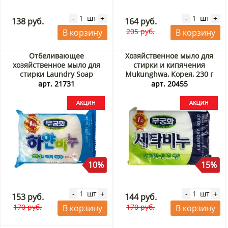
шт
шт
-
+
-
+
138 руб.
164 руб.
205 руб.
В корзину
В корзину
Отбеливающее
Хозяйственное мыло для
хозяйственное мыло для
стирки и кипячения
стирки Laundry Soap
Mukunghwa, Корея, 230 г
Mukunghwa, Корея, 230 г
Акция
арт. 21731
арт. 20455
Акция
10%
15%
шт
шт
-
+
-
+
153 руб.
144 руб.
170 руб.
170 руб.
В корзину
В корзину