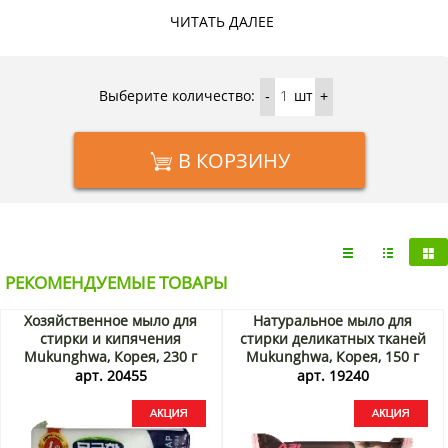
дом по Москве и Подмосковью можно в интернет-магазине
ЧИТАТЬ ДАЛЕЕ
KorShop.ru.
Выберите количество:
шт
-
+
В КОРЗИНУ
РЕКОМЕНДУЕМЫЕ ТОВАРЫ
Хозяйственное мыло для
Натуральное мыло для
стирки и кипячения
стирки деликатных тканей
Mukunghwa, Корея, 230 г
Mukunghwa, Корея, 150 г
Акция
Акция
арт. 20455
арт. 19240