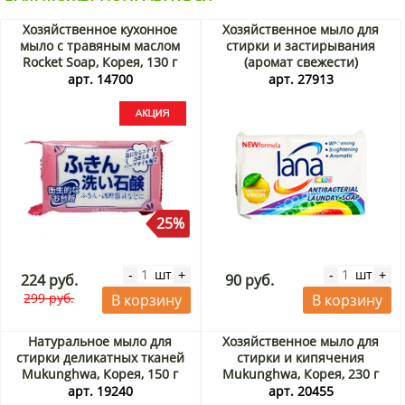
Хозяйственное кухонное
Хозяйственное мыло для
мыло с травяным маслом
стирки и застирывания
Rocket Soap, Корея, 130 г
(аромат свежести)
Акция
Лана/Lana, Китай, 255 г
арт. 14700
арт. 27913
25%
шт
шт
-
+
-
+
224 руб.
90 руб.
299 руб.
В корзину
В корзину
Натуральное мыло для
Хозяйственное мыло для
стирки деликатных тканей
стирки и кипячения
Mukunghwa, Корея, 150 г
Mukunghwa, Корея, 230 г
Акция
Акция
арт. 19240
арт. 20455