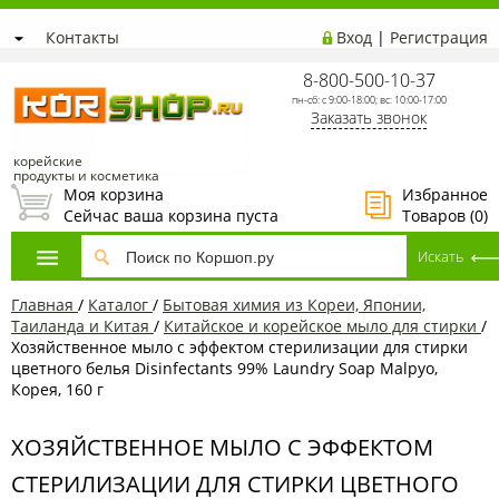
Контакты
Вход
|
Регистрация
8-800-500-10-37
пн-сб: с 9:00-18:00; вс: 10:00-17:00
Заказать звонок
корейские
продукты и косметика
Моя корзина
Избранное
Сейчас ваша корзина пуста
Товаров (
0
)
Главная
/
Каталог
/
Бытовая химия из Кореи, Японии,
Таиланда и Китая
/
Китайское и корейское мыло для стирки
/
Хозяйственное мыло с эффектом стерилизации для стирки
цветного белья Disinfectants 99% Laundry Soap Malpyo,
Корея, 160 г
ХОЗЯЙСТВЕННОЕ МЫЛО С ЭФФЕКТОМ
СТЕРИЛИЗАЦИИ ДЛЯ СТИРКИ ЦВЕТНОГО