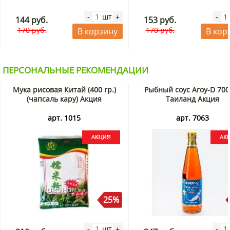
шт
-
+
-
144 руб.
153 руб.
170 руб.
170 руб.
В корзину
В кор
ПЕРСОНАЛЬНЫЕ РЕКОМЕНДАЦИИ
Мука рисовая Китай (400 гр.)
Рыбный соус Aroy-D 700
(чапсаль кару) Акция
Таиланд Акция
арт. 1015
арт. 7063
25%
шт
-
+
-