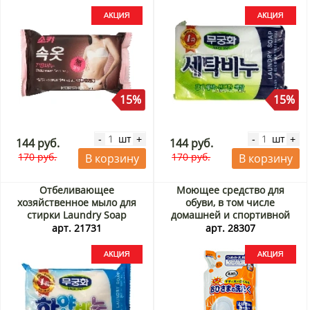
15%
15%
шт
шт
-
+
-
+
144 руб.
144 руб.
170 руб.
170 руб.
В корзину
В корзину
Отбеливающее
Моющее средство для
хозяйственное мыло для
обуви, в том числе
стирки Laundry Soap
домашней и спортивной
Mukunghwa, Корея, 230 г
(сменная упаковка) Эс Ти /
арт. 21731
арт. 28307
Акция
ST, Япония, 200 мл Акция