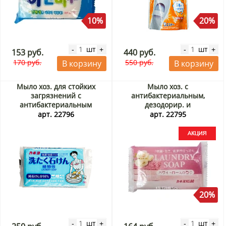
10%
20%
шт
шт
-
+
-
+
153 руб.
440 руб.
170 руб.
550 руб.
В корзину
В корзину
Мыло хоз. для стойких
Мыло хоз. с
загрязнений с
антибактериальным,
антибактериальным
дезодорир. и
эффектом Kaneyo, Япония,
ароматизирующ. эффектом
арт. 22796
арт. 22795
190 г
Kaneyo, Япония, 135 г Акция
20%
шт
шт
-
+
-
+