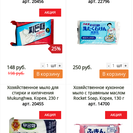
эффектом Kaneyo, Япония,
арт. 20456
арт. 22796
190 г
25%
шт
шт
-
+
-
+
148 руб.
250 руб.
198 руб.
В корзину
В корзину
Хозяйственное мыло для
Хозяйственное кухонное
стирки и кипячения
мыло с травяным маслом
Mukunghwa, Корея, 230 г
Rocket Soap, Корея, 130 г
Акция
Акция
арт. 20455
арт. 14700