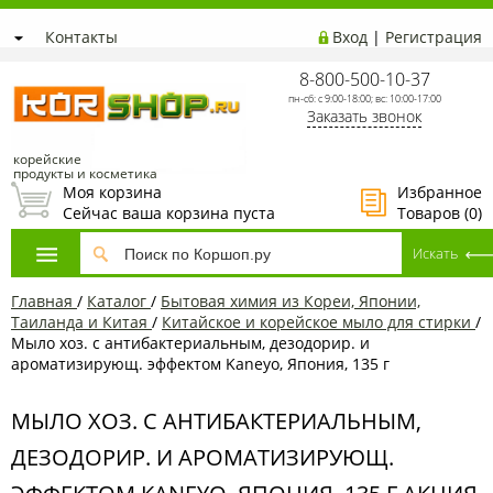
Контакты
Вход
|
Регистрация
8-800-500-10-37
пн-сб: с 9:00-18:00; вс: 10:00-17:00
Заказать звонок
корейские
продукты и косметика
Моя корзина
Избранное
Сейчас ваша корзина пуста
Товаров (
0
)
Главная
/
Каталог
/
Бытовая химия из Кореи, Японии,
Таиланда и Китая
/
Китайское и корейское мыло для стирки
/
Мыло хоз. с антибактериальным, дезодорир. и
ароматизирующ. эффектом Kaneyo, Япония, 135 г
МЫЛО ХОЗ. С АНТИБАКТЕРИАЛЬНЫМ,
ДЕЗОДОРИР. И АРОМАТИЗИРУЮЩ.