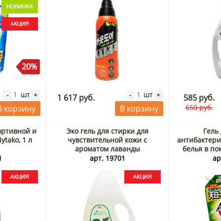
20%
шт
шт
-
+
-
+
1 617 руб.
585 руб.
650 руб.
В корзину
В корзину
ортивной и
Эко гель для стирки для
Гель
ytako, 1 л
чувствительной кожи с
антибактери
ароматом лаванды
белья в по
суперконцентрат Giel, Корея, 1,3
Атака (Attac
1
арт. 19701
ар
л Акция
85