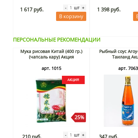
шт
-
+
1 617 руб.
1 398 руб.
В корзину
ПЕРСОНАЛЬНЫЕ РЕКОМЕНДАЦИИ
Мука рисовая Китай (400 гр.)
Рыбный соус Aroy
(чапсаль кару) Акция
Таиланд Ак
арт. 1015
арт. 706
25%
шт
-
+
210 руб.
347 руб.