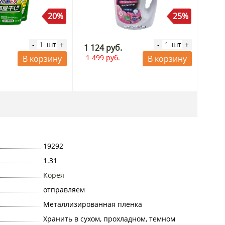
20%
25%
шт
шт
-
+
-
+
1 124 руб.
1 499 руб.
В корзину
В корзину
19292
1.31
Корея
отправляем
Металлизированная пленка
Хранить в сухом, прохладном, темном