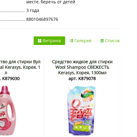
месте, беречь от детей
3 года
8801046897676
Витрина
Галерея
Список
тво для стирки Вул
Средство жидкое для стирки
l Kerasys, Корея, 1
Wool Shampoo СВЕЖЕСТЬ
л
Kerasys, Корея, 1300мл
. K879030
арт. K879078