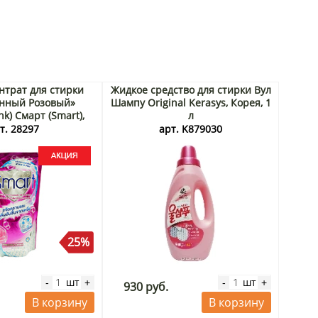
нтрат для стирки
Жидкое средство для стирки Вул
нный Розовый»
Шампу Original Kerasys, Корея, 1
nk) Смарт (Smart),
л
, 550 мл Акция
т. 28297
арт. K879030
25%
шт
шт
-
+
-
+
930 руб.
В корзину
В корзину