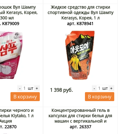
рошок Вул Шампу
Жидкое средство для стирки
й Kerasys, Корея,
спортивной одежды Вул Шампу
300 мл
Kerasys, Корея, 1 л
. K879009
арт. K878941
шт
шт
-
+
-
+
1 398 руб.
В корзину
В корзину
стирки черного и
Концентрированный гель в
елья Kiytako, 1 л
капсулах для стирки белья для
Акция
машин с вертикальной и
горизонтальной загрузкой (для
т. 22870
арт. 26337
глубокого очищения) Act’z