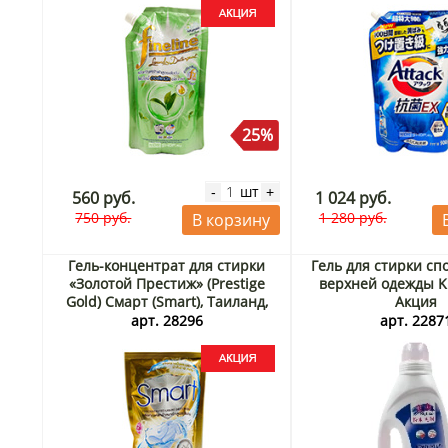
25%
шт
-
+
560 руб.
1 024 руб.
750 руб.
1 280 руб.
В корзину
Гель-концентрат для стирки
Гель для стирки сп
«Золотой Престиж» (Prestige
верхней одежды Ki
Gold) Смарт (Smart), Таиланд,
Акция
550 мл Акция
арт. 28296
арт. 2287