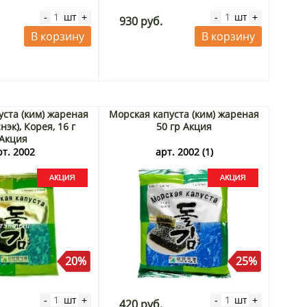
шт
шт
-
+
-
+
930 руб.
В корзину
В корзину
уста (ким) жареная
Морская капуста (ким) жареная
нэк), Корея, 16 г
50 гр Акция
Акция
рт. 2002
арт. 2002 (1)
20%
25%
шт
шт
-
+
-
+
420 руб.