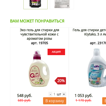
ВАМ МОЖЕТ ПОНРАВИТЬСЯ
Эко гель для стирки для
Гель для стирки дет
чувствительной кожи с
Kiytako, 3 л 
ароматом розы
концентрированный Giel,
арт. 19705
арт. 2317
Корея, 1,3 л Акция
20%
шт
-
+
548 руб.
1 053 руб.
685 руб.
1 170 руб.
В корзину