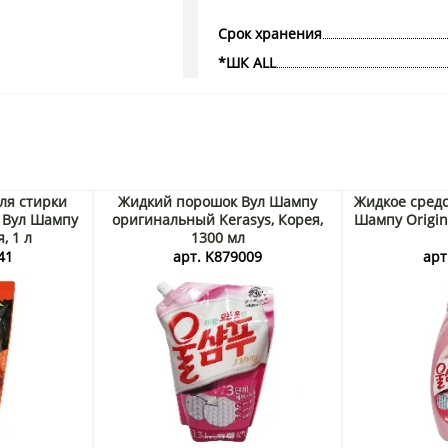
Срок хранения
*ШК ALL
ля стирки
Жидкий порошок Вул Шампу
Жидкое средс
 Вул Шампу
оригинальный Kerasys, Корея,
Шампу Origina
, 1 л
1300 мл
41
арт. K879009
арт