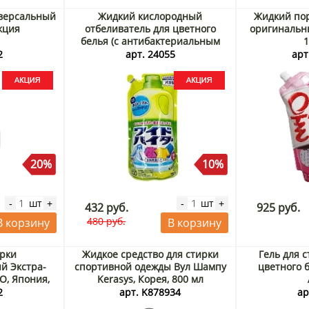
иверсальный
Жидкий кислородный
Жидкий по
Акция
отбеливатель для цветного
оригинальны
белья (с антибактериальным
1
эффектом) KAO, Япония, 720 мл
2
арт. 24055
арт
Акция
20%
10%
шт
шт
-
+
-
+
432 руб.
925 руб.
480 руб.
В корзину
В корзину
ирки
Жидкое средство для стирки
Гель для 
й Экстра-
спортивной одежды Вул Шампу
цветного б
AO, Япония,
Kerasys, Корея, 800 мл
ия
2
арт. K878934
ар