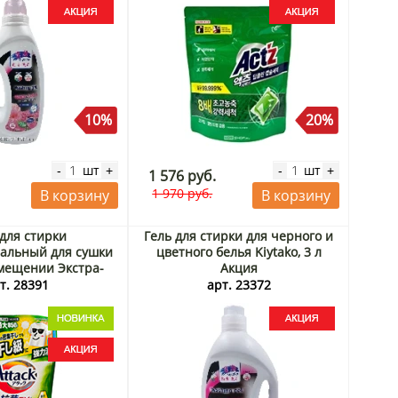
Perfect Deep Clean Capsule
Pigeon, Корея, 28 шт Акция
10%
20%
шт
шт
-
+
-
+
1 576 руб.
1 970 руб.
В корзину
В корзину
 для стирки
Гель для стирки для черного и
альный для сушки
цветного белья Kiytako, 3 л
мещении Экстра-
Акция
k EX) KAO, Япония,
т. 28391
арт. 23372
0 г Акция