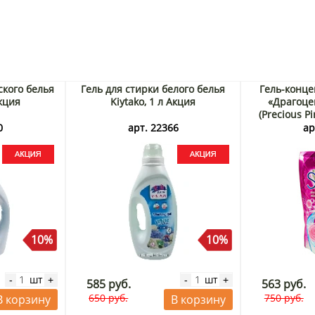
ского белья
Гель для стирки белого белья
Гель-конце
Акция
Kiytako, 1 л Акция
«Драгоце
(Precious Pi
Таиланд
0
арт. 22366
ар
10%
10%
шт
шт
-
+
-
+
585 руб.
563 руб.
650 руб.
750 руб.
В корзину
В корзину