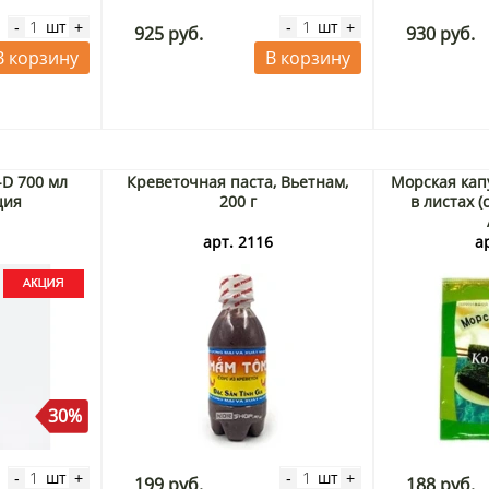
шт
шт
-
+
-
+
925 руб.
930 руб.
В корзину
В корзину
-D 700 мл
Креветочная паста, Вьетнам,
Морская кап
ция
200 г
в листах (с
3
арт. 2116
а
30%
шт
шт
-
+
-
+
199 руб.
188 руб.