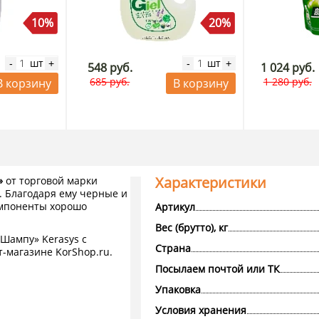
10%
20%
шт
шт
-
+
-
+
548 руб.
1 024 руб.
685 руб.
1 280 руб.
В корзину
В корзину
Характеристики
»
от торговой марки
. Благодаря ему черные и
омпоненты хорошо
Артикул
Вес (брутто), кг
 Шампу» Kerasys с
Страна
т-магазине KorShop.ru.
Посылаем почтой или ТК
Упаковка
Условия хранения