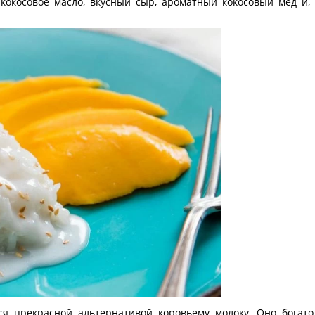
кокосовое масло, вкусный сыр, ароматный кокосовый мед и, 
ся прекрасной альтернативой коровьему молоку. Оно богато