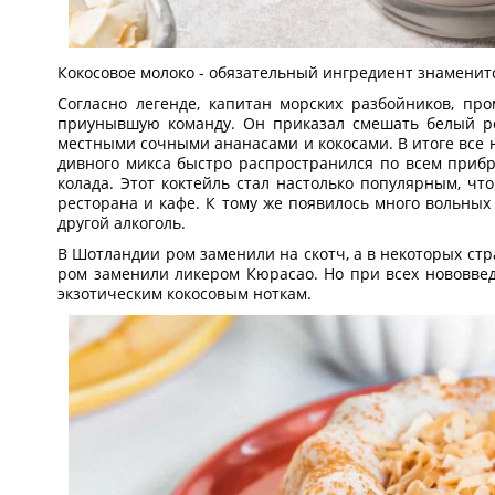
Кокосовое молоко - обязательный ингредиент знаменито
Согласно легенде, капитан морских разбойников, пр
приунывшую команду. Он приказал смешать белый ро
местными сочными ананасами и кокосами. В итоге все не
дивного микса быстро распространился по всем приб
колада. Этот коктейль стал настолько популярным, ч
ресторана и кафе. К тому же появилось много вольных
другой алкоголь.
В Шотландии ром заменили на скотч, а в некоторых стра
ром заменили ликером Кюрасао. Но при всех нововве
экзотическим кокосовым ноткам.