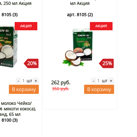
23 г, Корея. Срок до 29.08.2026.
, 250 мл Акция
мл Акция
арт. 11353
 8105 (3)
арт. 8105 (2)
50%
20%
25%
шт
-
+
99 руб.
шт
шт
-
+
-
+
199 руб.
В корзину
262 руб.
350 руб.
В корзину
В корзину
 молоко Чейко/
% мякоти кокоса),
анд, 65 мл
 8100 (3)