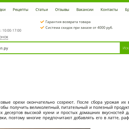
дки
Рецепты
Статьи
Отзывы
Вакансии
Контакты
Б
Гарантия возврата товара
Система скидок при заказе от 4000 руб.
с: 10:00-17:00
вонок
совые орехи окончательно созреют. После сбора урожая их
тобы получить великолепный, питательный и полезный продукт
х десертов высокой кухни и простых домашних вкусностей дл
ки, поэтому многие предпочитают добавлять его в латте, ра