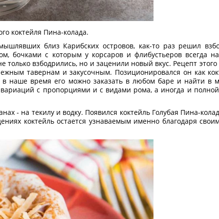
го коктейля Пина-колада.
омышлявших близ Карибских островов, как-то раз решил взб
м, бочками с которым у корсаров и флибустьеров всегда на
 только взбодрились, но и заценили новый вкус. Рецепт этого 
режным тавернам и закусочным. Позиционировался он как кок
то в наше время его можно заказать в любом баре и найти в
 вариаций с пропорциями и с видами рома, а иногда и полно
нах - на текилу и водку. Появился коктейль Голубая Пина-колад
дениях коктейль остается узнаваемым именно благодаря свои