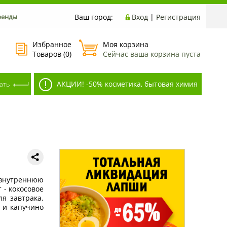
ренды
Ваш город:
Вход
|
Регистрация
Избранное
Моя корзина
Товаров (
0
)
Сейчас ваша корзина пуста
АКЦИИ! -50% косметика, бытовая химия
 внутреннюю
 - кокосовое
я завтрака.
ф и капучино