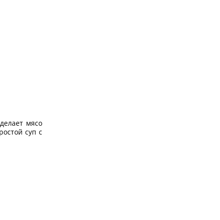
67%
шт
-
+
198 руб.
600 руб.
В корзину
Лапша со вкусом жареного
кунжута Чамке Рамен Ottogi,
Корея, 65 г
арт. 10315 (1)
делает мясо
ростой суп с
30%
шт
-
+