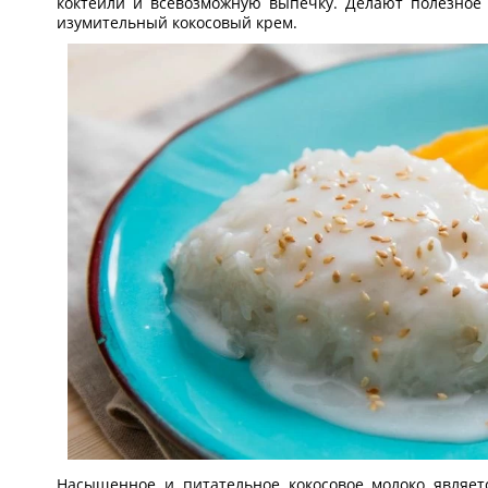
коктейли и всевозможную выпечку. Делают полезное 
изумительный кокосовый крем.
Насыщенное и питательное кокосовое молоко являет