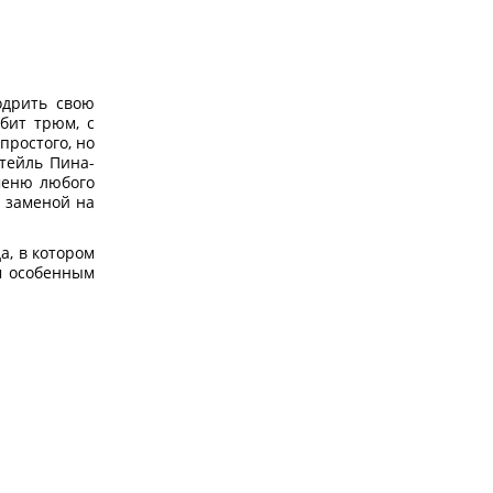
одрить свою
бит трюм, с
простого, но
тейль Пина-
68%
 меню любого
й заменой на
шт
-
+
79 руб.
а, в котором
250 руб.
В корзину
м особенным
Набор (5 уп. по 70 г) Корейское
печенье Якква мини с мёдом
(Korean Mini Yakgwa Cookie
Honey) Самлип / Samlip, Корея,
арт. 26087 (1) b5
70 г х 5 шт.