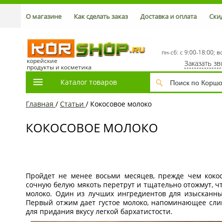
О магазине
Как сделать заказ
Доставка и оплата
Ски
пн-сб: с 9:00-18:00; в
корейские
Заказать з
продукты и косметика
Каталог товаров
Главная
/
Статьи
/
Кокосовое молоко
КОКОСОВОЕ МОЛОКО
Пройдет не менее восьми месяцев, прежде чем коко
сочную белую мякоть перетрут и тщательно отожмут, ч
молоко. Один из лучших ингредиентов для изысканны
Первый отжим дает густое молоко, напоминающее слив
для придания вкусу легкой бархатистости.