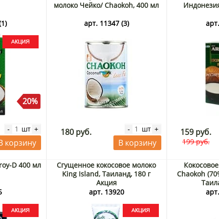
молоко Чейко/ Chaokoh, 400 мл
Индонезия
(1)
арт. 11347 (3)
арт.
20%
шт
шт
-
+
-
+
180 руб.
159 руб.
199 руб.
В корзину
В корзину
roy-D 400 мл
Сгущенное кокосовое молоко
Кокосовое
King Island, Таиланд, 180 г
Chaokoh (70
Акция
Таил
5
арт. 13920
арт.