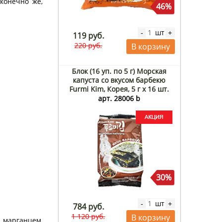
конечно же,
46%
шт
-
+
119 руб.
220 руб.
В корзину
Блок (16 уп. по 5 г) Морская
капуста со вкусом барбекю
Furmi Kim, Корея, 5 г х 16 шт.
арт. 28006 b
30%
шт
-
+
784 руб.
1 120 руб.
В корзину
 марганцем,