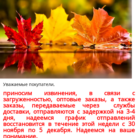
Уважаемые покупатели,
приносим извинения, в связи с
загруженностью, оптовые заказы, а также
заказы, передаваемые через службы
доставки, отправляются с задержкой на 3-4
дня, надеемся график отправлений
восстановится в течение этой недели с 30
ноября по 5 декабря. Надеемся на ваше
понимание.