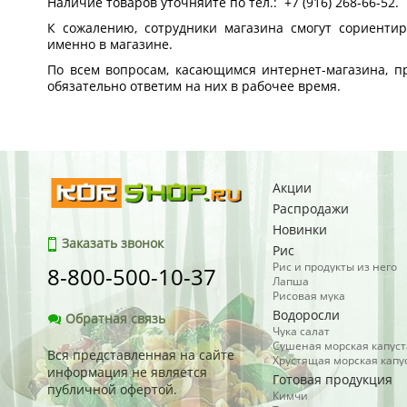
Наличие товаров уточняйте по тел.: +7 (916) 268-66-52.
К сожалению, сотрудники магазина смогут сориенти
именно в магазине.
По всем вопросам, касающимся интернет-магазина, пр
обязательно ответим на них в рабочее время.
Акции
Распродажи
Новинки
Заказать звонок
Рис
Рис и продукты из него
8-800-500-10-37
Лапша
Рисовая мука
Водоросли
Обратная связь
Чука салат
Сушеная морская капуст
Вся представленная на сайте
Хрустящая морская капу
информация не является
Готовая продукция
публичной офертой.
Кимчи