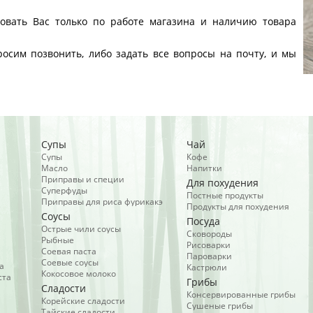
ровать Вас только по работе магазина и наличию товара
осим позвонить, либо задать все вопросы на почту, и мы
Супы
Чай
Супы
Кофе
Масло
Напитки
Приправы и специи
Для похудения
Суперфуды
Постные продукты
Приправы для риса фурикакэ
Продукты для похудения
Соусы
Посуда
Острые чили соусы
Сковороды
Рыбные
Рисоварки
Соевая паста
Пароварки
Соевые соусы
а
Кастрюли
Кокосовое молоко
ста
Грибы
Сладости
Консервированные грибы
Корейские сладости
Сушеные грибы
Тайские сладости