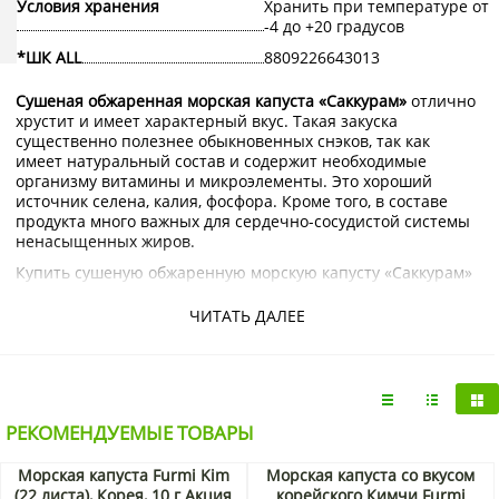
Условия хранения
Хранить при температуре от
-4 до +20 градусов
*ШК ALL
8809226643013
Сушеная обжаренная морская капуста «Саккурам»
отлично
хрустит и имеет характерный вкус. Такая закуска
существенно полезнее обыкновенных снэков, так как
имеет натуральный состав и содержит необходимые
организму витамины и микроэлементы. Это хороший
источник селена, калия, фосфора. Кроме того, в составе
продукта много важных для сердечно-сосудистой системы
ненасыщенных жиров.
Купить сушеную обжаренную морскую капусту «Саккурам»
с доставкой на дом по Москве и Подмосковью можно в
интернет-магазине KorShop.ru.
ЧИТАТЬ ДАЛЕЕ
РЕКОМЕНДУЕМЫЕ ТОВАРЫ
Морская капуста Furmi Kim
Морская капуста со вкусом
(22 листа), Корея, 10 г Акция
корейского Кимчи Furmi