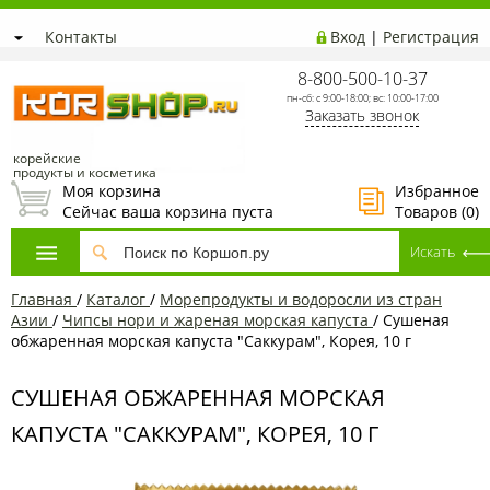
Контакты
Вход
|
Регистрация
8-800-500-10-37
пн-сб: с 9:00-18:00; вс: 10:00-17:00
Заказать звонок
корейские
продукты и косметика
Моя корзина
Избранное
Сейчас ваша корзина пуста
Товаров (
0
)
Главная
/
Каталог
/
Морепродукты и водоросли из стран
Азии
/
Чипсы нори и жареная морская капуста
/
Сушеная
обжаренная морская капуста "Саккурам", Корея, 10 г
СУШЕНАЯ ОБЖАРЕННАЯ МОРСКАЯ
КАПУСТА "САККУРАМ", КОРЕЯ, 10 Г