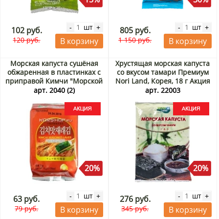
шт
шт
-
+
-
+
102 руб.
805 руб.
120 руб.
1 150 руб.
В корзину
В корзину
Морская капуста сушёная
Хрустящая морская капуста
обжаренная в пластинках с
со вкусом тамари Премиум
приправой Кимчи "Морской
Nori Land, Корея, 18 г Акция
друг", Корея, 5 г Акция
арт. 2040 (2)
арт. 22003
20%
20%
шт
шт
-
+
-
+
63 руб.
276 руб.
79 руб.
345 руб.
В корзину
В корзину