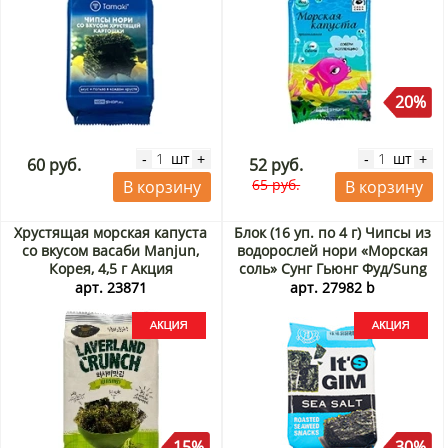
20%
шт
шт
-
+
-
+
60 руб.
52 руб.
65 руб.
В корзину
В корзину
Хрустящая морская капуста
Блок (16 уп. по 4 г) Чипсы из
со вкусом васаби Manjun,
водорослей нори «Морская
Корея, 4,5 г Акция
соль» Сунг Гьюнг Фуд/Sung
Gyung Food, Корея, 4 г х 16
арт. 23871
арт. 27982 b
шт. Акция
15%
30%