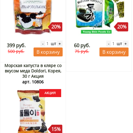
20%
20%
шт
шт
-
+
-
+
399 руб.
60 руб.
500 руб.
75 руб.
В корзину
В корзину
Морская капуста в кляре со
вкусом меда Doldori, Корея,
30 г Акция
арт. 10806
15%