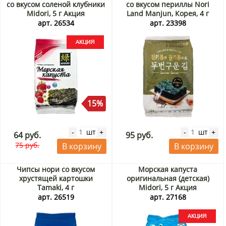
со вкусом соленой клубники
со вкусом периллы Nori
Midori, 5 г Акция
Land Manjun, Корея, 4 г
арт. 26534
арт. 23398
15%
шт
шт
-
+
-
+
64 руб.
95 руб.
75 руб.
В корзину
В корзину
Чипсы нори со вкусом
Морская капуста
хрустящей картошки
оригинальная (детская)
Tamaki, 4 г
Midori, 5 г Акция
арт. 26519
арт. 27168