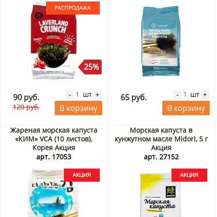
25%
шт
шт
-
+
-
+
90 руб.
65 руб.
120 руб.
В корзину
В корзину
Жареная морская капуста
Морская капуста в
«КИМ» VCA (10 листов),
кунжутном масле Midori, 5 г
Корея Акция
Акция
арт. 17053
арт. 27152