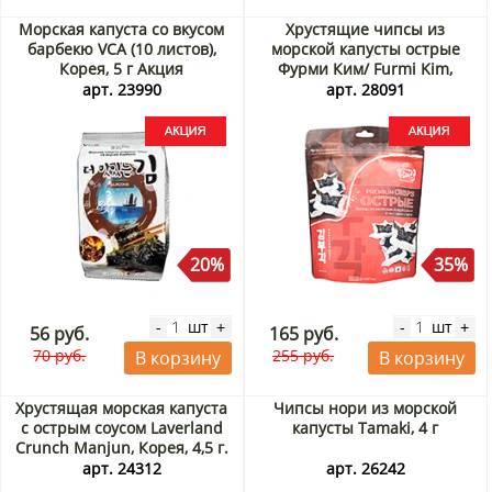
Морская капуста со вкусом
Хрустящие чипсы из
барбекю VCA (10 листов),
морской капусты острые
Корея, 5 г Акция
Фурми Ким/ Furmi Kim,
Корея, 30 г Акция
арт. 23990
арт. 28091
20%
35%
шт
шт
-
+
-
+
56 руб.
165 руб.
70 руб.
255 руб.
В корзину
В корзину
Хрустящая морская капуста
Чипсы нори из морской
с острым соусом Laverland
капусты Tamaki, 4 г
Crunch Manjun, Корея, 4,5 г.
Срок до 19.09.2026.
арт. 24312
арт. 26242
Распродажа