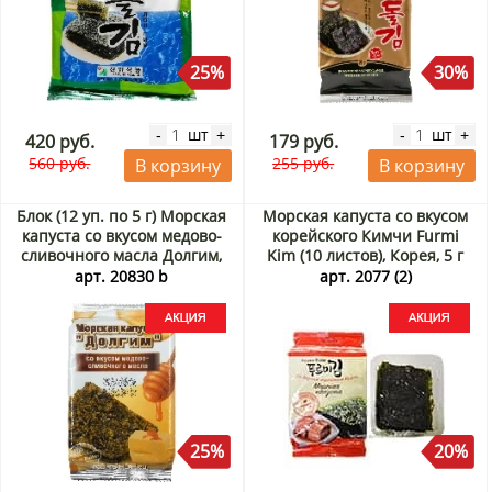
25%
30%
шт
шт
-
+
-
+
420 руб.
179 руб.
560 руб.
255 руб.
В корзину
В корзину
Блок (12 уп. по 5 г) Морская
Морская капуста со вкусом
капуста со вкусом медово-
корейского Кимчи Furmi
сливочного масла Долгим,
Kim (10 листов), Корея, 5 г
Корея, 5 г х 12 шт. Акция
Акция
арт. 20830 b
арт. 2077 (2)
25%
20%