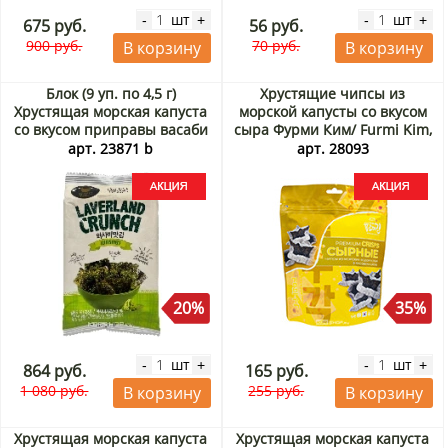
шт
шт
-
+
-
+
675 руб.
56 руб.
900 руб.
70 руб.
В корзину
В корзину
Блок (9 уп. по 4,5 г)
Хрустящие чипсы из
Хрустящая морская капуста
морской капусты со вкусом
со вкусом приправы васаби
сыра Фурми Ким/ Furmi Kim,
Манджун / Manjun, Корея,
Корея, 30 г Акция
арт. 23871 b
арт. 28093
4,5 г х 9 шт. Акция
20%
35%
шт
шт
-
+
-
+
864 руб.
165 руб.
1 080 руб.
255 руб.
В корзину
В корзину
Хрустящая морская капуста
Хрустящая морская капуста