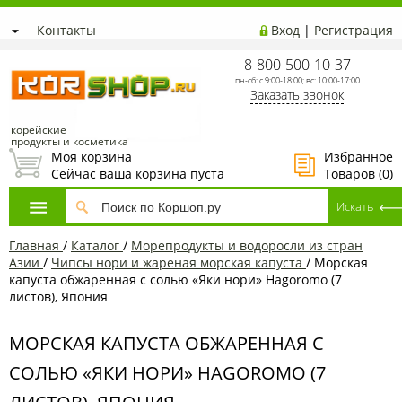
Контакты
Вход
|
Регистрация
8-800-500-10-37
пн-сб: с 9:00-18:00; вс: 10:00-17:00
Заказать звонок
корейские
продукты и косметика
Моя корзина
Избранное
Сейчас ваша корзина пуста
Товаров (
0
)
Главная
/
Каталог
/
Морепродукты и водоросли из стран
Азии
/
Чипсы нори и жареная морская капуста
/
Морская
капуста обжаренная с солью «Яки нори» Hagoromo (7
листов), Япония
МОРСКАЯ КАПУСТА ОБЖАРЕННАЯ С
СОЛЬЮ «ЯКИ НОРИ» HAGOROMO (7