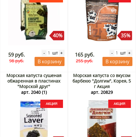
40%
35%
шт
шт
-
+
-
+
59 руб.
165 руб.
98 руб.
255 руб.
В корзину
В корзину
Морская капуста сушеная
Морская капуста со вкусом
обжаренная в пластинах
барбекю "Долгим", Корея, 5
"Морской друг"
г Акция
оригинальный вкус Корея, 5
арт. 2040 (1)
арт. 20829
г Акция