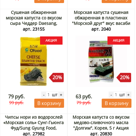
Сушеная обжаренная
Морская капуста сушеная
морская капуста со вкусом
обжаренная в пластинах
сыра Чеддер Daesang,
"Морской друг" вкус васаби
Корея, 4 г Акция
Корея, 5 г Акция
арт. 23155
арт. 2040
20%
20%
шт
шт
-
+
-
+
79 руб.
63 руб.
99 руб.
79 руб.
В корзину
В корзину
Чипсы нори из водорослей
Морская капуста со вкусом
«Морская соль» Сунг-Гьюнга
медово-сливочного масла
Фуд/Sung Gyung Food,
"Долгим", Корея, 5 г Акция
Корея, 4 г Акция
арт. 27982
арт. 20830