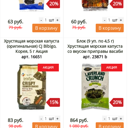
20%
20%
шт
шт
-
+
-
+
63 руб.
60 руб.
79 руб.
75 руб.
В корзину
В корзину
Хрустящая морская капуста
Блок (9 уп. по 4,5 г)
(оригинальная) CJ Bibigo,
Хрустящая морская капуста
Корея, 5 г Акция
со вкусом приправы васаби
Манджун / Manjun, Корея,
арт. 16651
арт. 23871 b
4,5 г х 9 шт. Акция
15%
20%
шт
шт
-
+
-
+
83 руб.
864 руб.
98 руб.
1 080 руб.
В корзину
В корзину