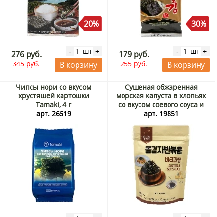
20%
30%
шт
шт
-
+
-
+
276 руб.
179 руб.
345 руб.
255 руб.
В корзину
В корзину
Чипсы нори со вкусом
Сушеная обжаренная
хрустящей картошки
морская капуста в хлопьях
Tamaki, 4 г
со вкусом соевого соуса и
сливочного масла Семья
арт. 26519
арт. 19851
Ким и Ли/Kim’s & Lee’s
family, Корея, 40 г