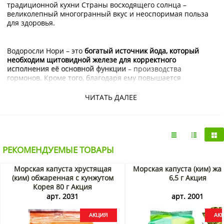
традиционной кухни Страны восходящего солнца –
великолепный многогранный вкус и неоспоримая польза
для здоровья.
Водоросли Нори – это
богатый источник йода, который
необходим щитовидной железе для корректного
исполнения её основной функции
– производства
гормонов. Кроме того, благодаря ему повышается
эластичность стенок сосудов и сжигается избыточный
жир.
ЧИТАТЬ ДАЛЕЕ
Растительные волокна, составляющие значительную
часть массы водорослей, способствуют правильному
пищеварению, хотя сами не усваиваются организмом.
РЕКОМЕНДУЕМЫЕ ТОВАРЫ
Именно поэтому Нори являются диетическим продуктом,
способствующим снижению массы тела.
Морская капуста хрустящая
Морская капуста (ким) жа
(ким) обжаренная с кунжутом
6,5 г Акция
Корея 80 г Акция
Купить обжаренные морские водоросли «Яки Нори» с
арт. 2031
арт. 2001
солью можно в интернет-магазине
KorShop.ru
. Доставка
качественных японских продуктов питания возможна в
пределах Москвы и Московской области.