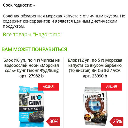
Срок годности:
-
Солёная обжаренная морская капуста с отличным вкусом. Не
содержит консервантов и является ценным диетическим
продуктом.
Все товары "Hagoromo"
ВАМ МОЖЕТ ПОНРАВИТЬСЯ
Блок (16 уп. по 4 г) Чипсы из
Блок (12 уп. по 5 г) Морская
водорослей нори «Морская
капуста со вкусом барбекю
соль» Сунг Гьюнг Фуд/Sung
(10 листов) Ви Си Эй / VCA,
Gyung Food, Корея, 4 г х 16
Корея, 5 г х 12 шт. Акция
арт. 27982 b
арт. 23990 b
шт. Акция
30%
25%