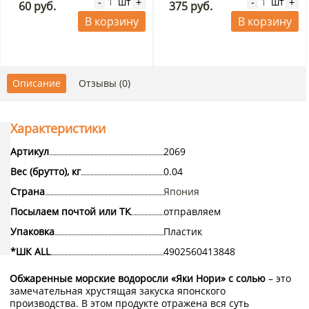
шт
шт
-
+
-
+
60 руб.
375 руб.
В корзину
В корзину
Описание
Отзывы (0)
Характеристики
Артикул
2069
Вес (брутто), кг
0.04
Страна
Япония
Посылаем почтой или ТК
отправляем
Упаковка
Пластик
*ШК ALL
4902560413848
Обжаренные морские водоросли «Яки Нори» с солью
– это
замечательная хрустящая закуска японского
производства. В этом продукте отражена вся суть