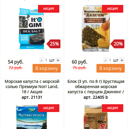
25%
20%
шт
шт
-
+
-
+
54 руб.
60 руб.
72 руб.
75 руб.
В корзину
В корзину
Морская капуста с морской
Блок (3 уп. по 8 г) Хрустящая
солью Премиум Nori Land,
обжаренная морская
18 г Акция
капуста с перцем Джинянг /
Jinyang, Корея, 8 г х 3 шт.
арт. 21131
арт. 22405 b
Акция