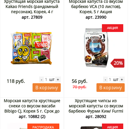
Хрустящая морская капуста
Морская капуста со вкусом
Kakao Friends (рандомный
барбекю VCA (10 листов),
персонаж), Корея, 4 г
Корея, 5 г Акция
арт. 27809
арт. 23990
20%
шт
шт
-
+
-
+
118 руб.
56 руб.
70 руб.
В корзину
В корзину
Морская капуста хрустящие
Хрустящие чипсы из
снеки со вкусом васаби
морской капусты со вкусом
Bibigo CJ, Корея 5 г. Срок до
барбекю Фурми Ким/ Furmi
27.08.2026. Распродажа
Kim, Корея, 30 г Акция
арт. 10882 (2)
арт. 28092