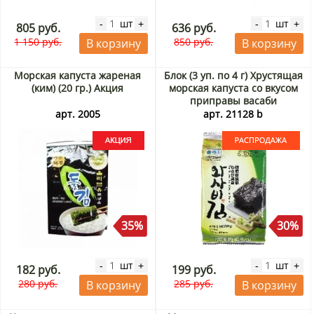
шт
шт
-
+
-
+
805 руб.
636 руб.
1 150 руб.
850 руб.
В корзину
В корзину
Морская капуста жареная
Блок (3 уп. по 4 г) Хрустящая
(ким) (20 гр.) Акция
морская капуста со вкусом
приправы васаби
Хьюменвелл (Humanwell)
арт. 2005
арт. 21128 b
Манджун / Manjun, Корея, 4
г х 3 шт. Срок до 12.09.2026.
Распродажа
35%
30%
шт
шт
-
+
-
+
182 руб.
199 руб.
280 руб.
285 руб.
В корзину
В корзину