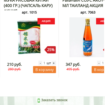
МУКА РИСОВАЯ КИТАЙ
РЫБНЫЙ СОУС AROY-
(400 ГР.) (ЧАПСАЛЬ КАРУ)
МЛ ТАИЛАНД АКЦИЯ
АКЦИЯ
арт. 1015
арт. 7063
25%
шт
-
+
-
210 руб.
347 руб.
280 руб.
495 руб.
В корзину
В кор
Заказать звонок