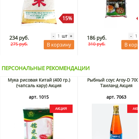
15%
шт
-
+
-
234 руб.
186 руб.
275 руб.
310 руб.
В корзину
В кор
ПЕРСОНАЛЬНЫЕ РЕКОМЕНДАЦИИ
Мука рисовая Китай (400 гр.)
Рыбный соус Aroy-D 700
(чапсаль кару) Акция
Таиланд Акция
арт. 1015
арт. 7063