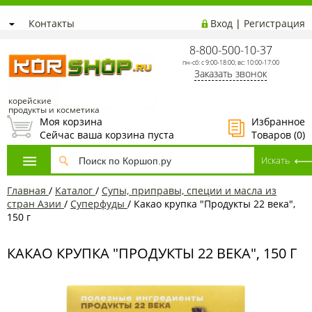
Контакты
Вход
|
Регистрация
8-800-500-10-37
пн-сб: с 9:00-18:00; вс: 10:00-17:00
Заказать звонок
корейские
продукты и косметика
Моя корзина
Избранное
Сейчас ваша корзина пуста
Товаров (
0
)
Главная
/
Каталог
/
Супы, приправы, специи и масла из
стран Азии
/
Суперфуды
/
Какао крупка "Продукты 22 века",
150 г
КАКАО КРУПКА "ПРОДУКТЫ 22 ВЕКА", 150 Г