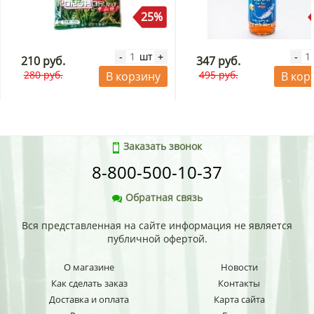
25%
шт
-
+
-
210 руб.
347 руб.
280 руб.
495 руб.
В корзину
В кор
Заказать звонок
8-800-500-10-37
Обратная связь
Вся представленная на сайте информация не является
публичной офертой.
О магазине
Новости
Как сделать заказ
Контакты
Доставка и оплата
Карта сайта