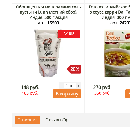
Обогащенная минералами соль
Готовое индийское 
пустыни Lunn (летний сбор),
в соусе карри Dal Ta
Индия, 500 г Акция
Индия, 300 г 
арт. 15509
арт. 2429
20%
шт
-
+
148 руб.
270 руб.
185 руб.
360 руб.
В корзину
Описание
Отзывы (0)