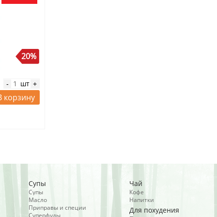
20%
шт
-
+
В корзину
Супы
Чай
Супы
Кофе
Масло
Напитки
Приправы и специи
Для похудения
Суперфуды