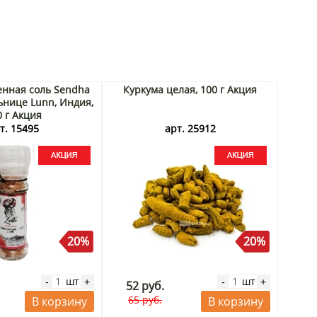
енная соль Sendha
Куркума целая, 100 г Акция
нице Lunn, Индия,
0 г Акция
т. 15495
арт. 25912
20%
20%
шт
шт
-
+
-
+
52 руб.
65 руб.
В корзину
В корзину