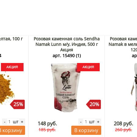
лтая, 100 г
Розовая каменная соль Sendha
Розовая кам
Namak Lunn м/у, Индия, 500 г
Namak в мель
Акция
12
4
арт. 15490 (1)
ар
25%
20%
шт
шт
-
+
-
+
148 руб.
208 руб.
185 руб.
260 руб.
В корзину
В корзину