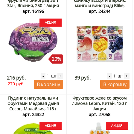
фруктами Виноград Sun
конняку ассорти (персик,
Star, Япония, 250 г Акция
манго и виноград) Blike,
Китай, 60 г (3 шт)
арт. 16196
арт. 24244
20%
шт
шт
-
+
-
+
216 руб.
39 руб.
270 руб.
В корзину
В корзину
Пудинг с натуральными
Фруктовое желе со вкусом
фруктами Медовая дыня
лимона Lebin, Китай, 120 г
Cocon, Малайзия, 118 г
Акция
Акция
арт. 24322
арт. 27058