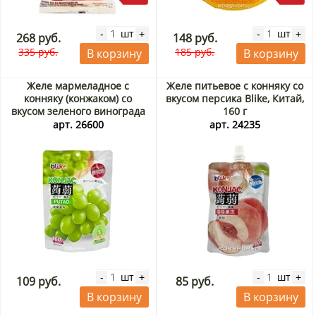
шт
шт
-
+
-
+
268 руб.
148 руб.
335 руб.
185 руб.
В корзину
В корзину
Желе мармеладное с
Желе питьевое с конняку со
конняку (конжаком) со
вкусом персика Blike, Китай,
вкусом зеленого винограда
160 г
Blike, Китай, 160 г
арт. 26600
арт. 24235
шт
шт
-
+
-
+
109 руб.
85 руб.
В корзину
В корзину