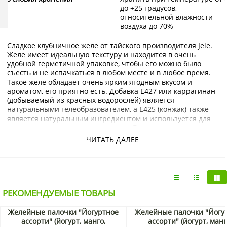
до +25 градусов,
относительной влажности
воздуха до 70%
Сладкое клубничное желе от тайского производителя Jele.
Желе имеет идеальную текстуру и находится в очень
удобной герметичной упаковке, чтобы его можно было
съесть и не испачкаться в любом месте и в любое время.
Такое желе обладает очень ярким ягодным вкусом и
ароматом, его приятно есть. Добавка E427 или каррагинан
(добываемый из красных водорослей) является
натуральными гелеобразователем, а E425 (конжак) также
является натуральным ингредиентом и используется для
придания продукту текстуры желе. Благодаря конжаку
калорийность желе ниже, чем у других желе и десертов.
ЧИТАТЬ ДАЛЕЕ
Продукт содержит не менее 15% натурального сока. Это
желе станет отличным перекусом между приёмами пищи,
его можно намазывать на хлеб или печенье. В упаковке 3
тюбика с желе, таким образом можно растянуть
удовольствие от вкуса и ещё поделиться с друзьями.
Лучше всего употреблять в охлаждённом виде.
РЕКОМЕНДУЕМЫЕ ТОВАРЫ
Купить Желе освежающее со вкусом клубники Jele
Желейные палочки "Йогуртное
Желейные палочки "Йогу
можно интернет-магазине KorShop.ru с доставкой по
ассорти" (йогурт, манго,
ассорти" (йогурт, манг