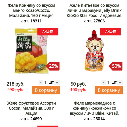
Желе Конняку со вкусом
Желе питьевое со вкусом
манго Коззо/Cozzo,
личи и маракуйи Jelly Drink
Малайзия, 160 г Акция
KioKio Star Food, Индонезия,
70 мл Акция
арт. 18311
арт. 27806
25%
50%
шт
шт
-
+
-
+
218 руб.
50 руб.
290 руб.
100 руб.
В корзину
В корзину
Желе фруктовое Ассорти
Желе мармеладное с
Cocon, Малайзия, 300 г
конняку (конжаком) со
Акция
вкусом личи Blike, Китай,
160 г
арт. 24690
арт. 26014