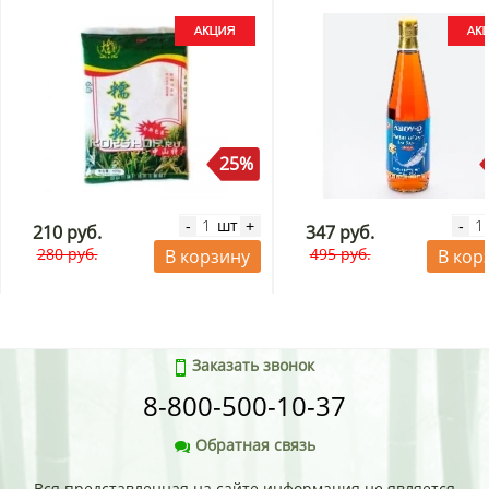
25%
шт
-
+
-
210 руб.
347 руб.
280 руб.
495 руб.
В корзину
В кор
Заказать звонок
8-800-500-10-37
Обратная связь
Вся представленная на сайте информация не является