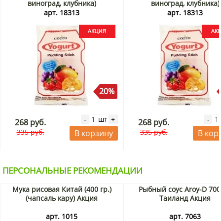
Москве и Санкт-Петербургу, а также по России почтой или
виноград, клубника)
виноград, клубника)
транспортной компанией.
Коззо/Cozzo, Малайзия, 240 г
Коззо/Cozzo, Малайзия, 2
арт. 18313
арт. 18313
Акция
Акция
20%
шт
-
+
-
268 руб.
268 руб.
335 руб.
335 руб.
В корзину
В кор
ПЕРСОНАЛЬНЫЕ РЕКОМЕНДАЦИИ
Мука рисовая Китай (400 гр.)
Рыбный соус Aroy-D 700
(чапсаль кару) Акция
Таиланд Акция
арт. 1015
арт. 7063