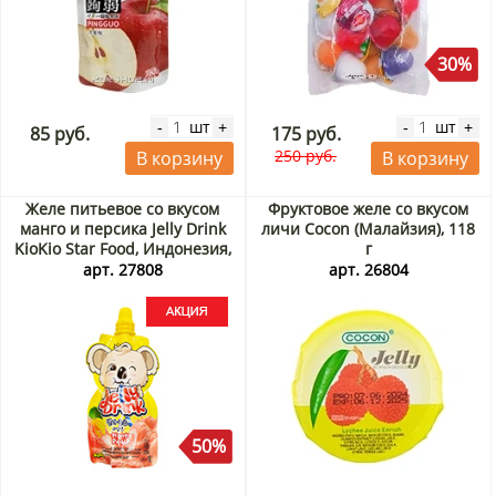
30%
шт
шт
-
+
-
+
85 руб.
175 руб.
250 руб.
В корзину
В корзину
Желе питьевое со вкусом
Фруктовое желе со вкусом
манго и персика Jelly Drink
личи Cocon (Малайзия), 118
KioKio Star Food, Индонезия,
г
70 мл Акция
арт. 27808
арт. 26804
50%