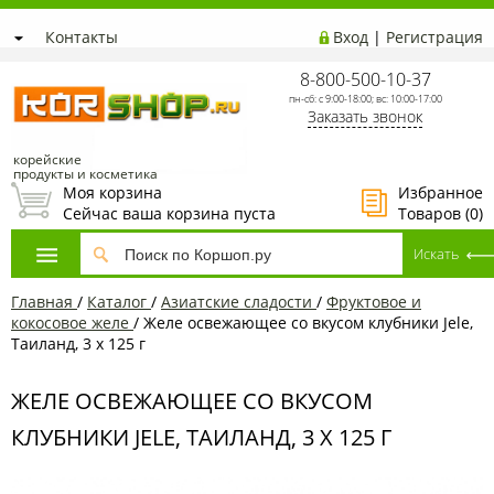
Контакты
Вход
|
Регистрация
8-800-500-10-37
пн-сб: с 9:00-18:00; вс: 10:00-17:00
Заказать звонок
корейские
продукты и косметика
Моя корзина
Избранное
Сейчас ваша корзина пуста
Товаров (
0
)
Главная
/
Каталог
/
Азиатcкие сладости
/
Фруктовое и
кокосовое желе
/
Желе освежающее со вкусом клубники Jele,
Таиланд, 3 x 125 г
ЖЕЛЕ ОСВЕЖАЮЩЕЕ СО ВКУСОМ
КЛУБНИКИ JELE, ТАИЛАНД, 3 X 125 Г