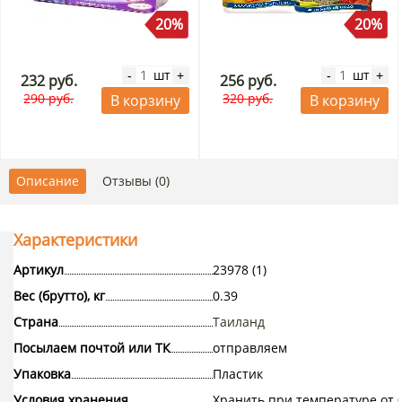
20%
20%
шт
шт
-
+
-
+
232 руб.
256 руб.
290 руб.
320 руб.
В корзину
В корзину
Описание
Отзывы (0)
Характеристики
Артикул
23978 (1)
Вес (брутто), кг
0.39
Страна
Таиланд
Посылаем почтой или ТК
отправляем
Упаковка
Пластик
Условия хранения
Хранить при температуре от 