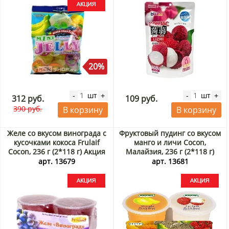
20%
шт
шт
-
+
-
+
312 руб.
109 руб.
390 руб.
В корзину
В корзину
Желе со вкусом винограда с
Фруктовый пудинг со вкусом
кусочками кокоса Frulaif
манго и личи Cocon,
Cocon, 236 г (2*118 г) Акция
Малайзия, 236 г (2*118 г)
Акция
арт. 13679
арт. 13681