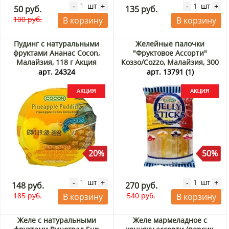
шт
шт
-
+
-
+
50 руб.
135 руб.
100 руб.
В корзину
В корзину
Пудинг с натуральными
Желейные палочки
фруктами Ананас Cocon,
"Фруктовое Ассорти"
Малайзия, 118 г Акция
Коззо/Cozzo, Малайзия, 300
г Акция
арт. 24324
арт. 13791 (1)
20%
50%
шт
шт
-
+
-
+
148 руб.
270 руб.
185 руб.
540 руб.
В корзину
В корзину
Желе с натуральными
Желе мармеладное с