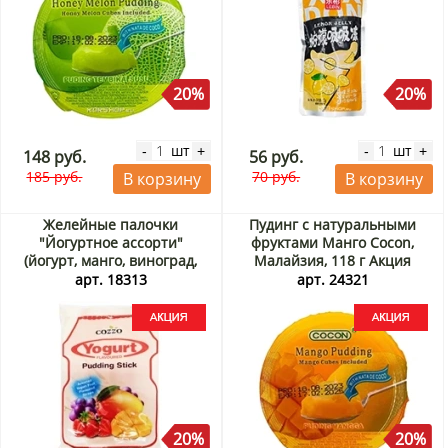
20%
20%
шт
шт
-
+
-
+
148 руб.
56 руб.
185 руб.
70 руб.
В корзину
В корзину
Желейные палочки
Пудинг с натуральными
"Йогуртное ассорти"
фруктами Манго Cocon,
(йогурт, манго, виноград,
Малайзия, 118 г Акция
клубника) Коззо/Cozzo,
арт. 18313
арт. 24321
Малайзия, 240 г Акция
20%
20%