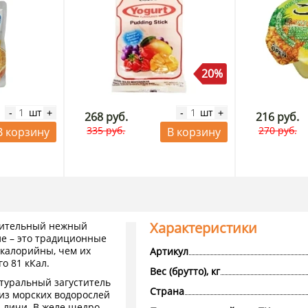
20%
шт
шт
-
+
-
+
268 руб.
216 руб.
335 руб.
270 руб.
В корзину
В корзину
Характеристики
итительный нежный
ле – это традиционные
 калорийны, чем их
Артикул
о 81 кКал.
Вес (брутто), кг
атуральный загуститель
Страна
из морских водорослей
 личи. В желе щедро