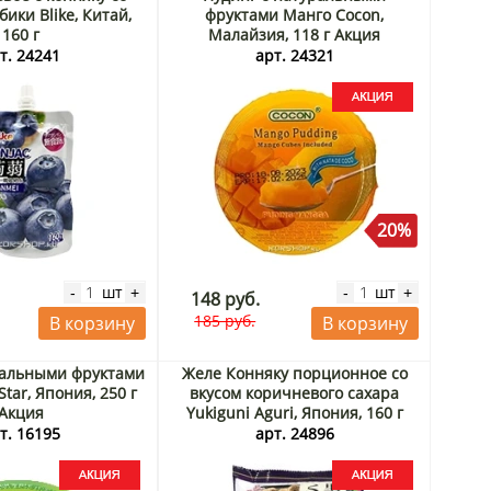
бики Blike, Китай,
фруктами Манго Cocon,
160 г
Малайзия, 118 г Акция
т. 24241
арт. 24321
20%
шт
шт
-
+
-
+
148 руб.
185 руб.
В корзину
В корзину
ральными фруктами
Желе Конняку порционное со
tar, Япония, 250 г
вкусом коричневого сахара
Акция
Yukiguni Aguri, Япония, 160 г
Акция
т. 16195
арт. 24896