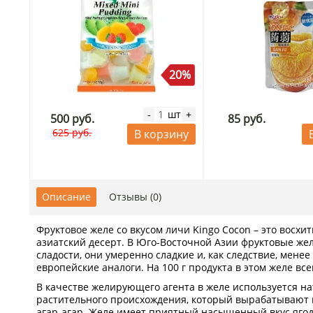
20%
шт
-
+
500 руб.
85 руб.
625 руб.
В корзину
Описание
Отзывы (0)
Фруктовое желе со вкусом личи Kingo Cocon – это восх
азиатский десерт. В Юго-Восточной Азии фруктовые же
сладости, они умеренно сладкие и, как следствие, менее
европейские аналоги. На 100 г продукта в этом желе всег
В качестве желирующего агента в желе используется н
растительного происхождения, который вырабатывают 
агар-агар. Желе имеет приятный насыщенный вкус ягод