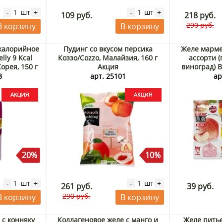
шт
шт
-
+
-
+
109 руб.
218 руб.
290 руб.
В корзину
В корзину
калорийное
Пудинг со вкусом персика
Желе марме
lly 9 Kcal
Коззо/Cozzo, Малайзия, 160 г
ассорти (
Корея, 150 г
Акция
виноград) Bl
8
арт. 25101
ар
20%
10%
шт
шт
-
+
-
+
261 руб.
39 руб.
290 руб.
В корзину
В корзину
с конняку
Коллагеновое желе с манго и
Желе питье