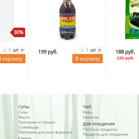
30%
шт
шт
-
+
-
+
199 руб.
188 руб.
235 руб.
В корзину
В корзину
Супы
Чай
Супы
Кофе
Масло
Напитки
Приправы и специи
Для похудения
Суперфуды
Постные продукты
Приправы для риса фурикакэ
Продукты для похудения
Соусы