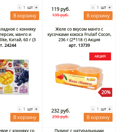
шт
шт
-
+
-
+
119 руб.
199 руб.
В корзину
В корзину
ладное с конняку
Желе со вкусом манго с
персик, манго и
кусочками кокоса Frulaif Cocon,
ike, Китай, 60 г (3
236 г (2*118 г) Акция
шт)
т. 24244
арт. 13739
20%
шт
шт
-
+
-
+
232 руб.
290 руб.
В корзину
В корзину
вое с конняку со
Пудинг с натуральными