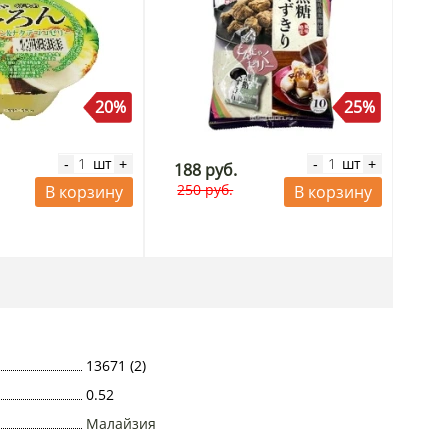
20%
25%
шт
шт
-
+
-
+
188 руб.
250 руб.
В корзину
В корзину
13671 (2)
0.52
Малайзия