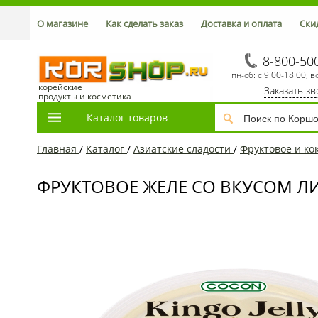
О магазине
Как сделать заказ
Доставка и оплата
Ски
8-800-50
пн-сб: с 9:00-18:00; в
корейские
Заказать з
продукты и косметика
Каталог товаров
Главная
/
Каталог
/
Азиатcкие сладости
/
Фруктовое и ко
ФРУКТОВОЕ ЖЕЛЕ СО ВКУСОМ ЛИ