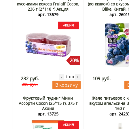
кусочками кокоса Frulaif Cocon,
(конжаком) со вкусо
236 г (2*118 г) Акция
Blike, Китай, 
арт. 13679
арт. 2601
20%
шт
-
+
232 руб.
109 руб.
290 руб.
В корзину
Фруктовый пудинг Мини
Желе питьевое с к
Ассорти Cocon (25*15 г), 375 г
вкусом апельсина Bl
Акция
160 г
арт. 13725
арт. 2423