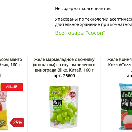
Не содержат консервантов.
Упакованы по технологии асептическ
длительное хранение при комнатной
Все товары "cocon"
усом манго
Желе мармеладное с конняку
Желе Коння
зия, 160 г
(конжаком) со вкусом зеленого
Коззо/Cozzo
винограда Blike, Китай, 160 г
1
арт. 26600
ар
25%