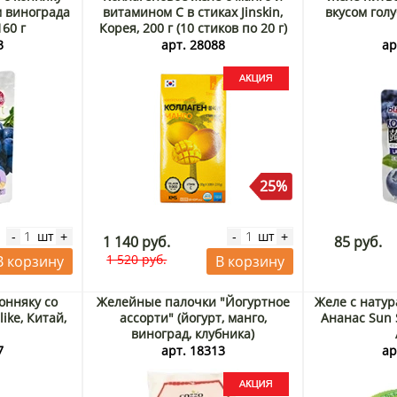
м винограда
витамином С в стиках Jinskin,
вкусом голу
160 г
Корея, 200 г (10 стиков по 20 г)
Акция
3
арт. 28088
ар
25%
шт
шт
-
+
-
+
1 140 руб.
85 руб.
1 520 руб.
В корзину
В корзину
онняку со
Желейные палочки "Йогуртное
Желе с нату
ike, Китай,
ассорти" (йогурт, манго,
Ананас Sun S
виноград, клубника)
Коззо/Cozzo, Малайзия, 240 г
7
арт. 18313
ар
Акция