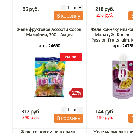
шт
-
+
85 руб.
218 руб.
290 руб.
В корзину
Желе фруктовое Ассорти Cocon,
Желе конняку низко
Малайзия, 300 г Акция
Маракуйя Konjac Je
Passion Fruits Jaim, 
Акция
арт. 24690
арт. 2473
20%
шт
-
+
312 руб.
144 руб.
390 руб.
180 руб.
В корзину
Желе со вкусом винограда с
Желе мармеладное 