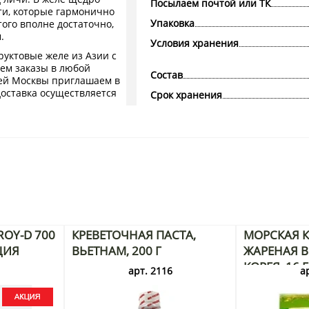
Посылаем почтой или ТК
ти, которые гармонично
Упаковка
того вполне достаточно,
.
Условия хранения
руктовые желе из Азии с
ем заказы в любой
Состав
ей Москвы приглашаем в
оставка осуществляется
Срок хранения
OY-D 700
КРЕВЕТОЧНАЯ ПАСТА,
МОРСКАЯ К
ЦИЯ
ВЬЕТНАМ, 200 Г
ЖАРЕНАЯ В 
КОРЕЯ, 16 
3
арт. 2116
а