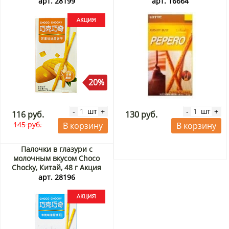
Корея, 50 г
арт. 28199
арт. 16664
20%
шт
шт
-
+
-
+
116 руб.
130 руб.
145 руб.
В корзину
В корзину
Палочки в глазури с
молочным вкусом Choco
Chocky, Китай, 48 г Акция
арт. 28196