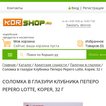
Контакты
Вход
|
Регистрация
пн-сб: с 9:00-18:00; вс: 10:00-17:00
Заказать звонок
корейские
продукты и косметика
Моя корзина
Избранное
Сейчас ваша корзина пуста
Товаров (
0
)
Главная
/
Каталог
/
Азиатcкие сладости
/
Палочки в глазури
/
Соломка в глазури Клубника Пеперо Pepero Lotte, Корея, 32 г
СОЛОМКА В ГЛАЗУРИ КЛУБНИКА ПЕПЕРО
PEPERO LOTTE, КОРЕЯ, 32 Г