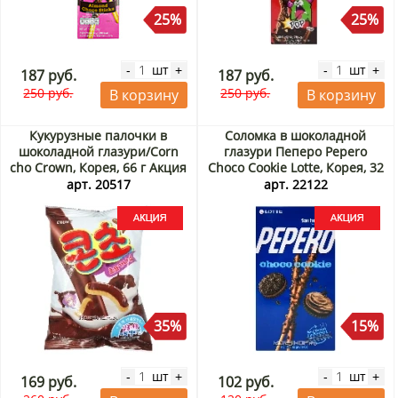
25%
25%
шт
шт
-
+
-
+
187 руб.
187 руб.
250 руб.
250 руб.
В корзину
В корзину
Кукурузные палочки в
Соломка в шоколадной
шоколадной глазури/Corn
глазури Пеперо Pepero
cho Crown, Корея, 66 г Акция
Choco Cookie Lotte, Корея, 32
г Акция
арт. 20517
арт. 22122
35%
15%
шт
шт
-
+
-
+
169 руб.
102 руб.