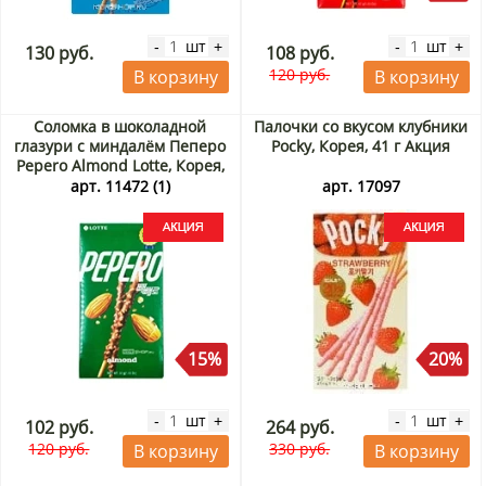
шт
шт
-
+
-
+
130 руб.
108 руб.
120 руб.
В корзину
В корзину
Соломка в шоколадной
Палочки со вкусом клубники
глазури с миндалём Пеперо
Pocky, Корея, 41 г Акция
Pepero Almond Lotte, Корея,
36 г Акция
арт. 11472 (1)
арт. 17097
15%
20%
шт
шт
-
+
-
+
102 руб.
264 руб.
120 руб.
330 руб.
В корзину
В корзину