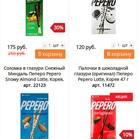
30%
шт
шт
-
+
-
+
175 руб.
120 руб.
250 руб.
В корзину
В корзину
Соломка в глазури Снежный
Палочки в шоколадной
Миндаль Пеперо Pepero
глазури (оригинал) Пеперо
Snowy Almond Lotte, Корея,
Pepero Lotte, Корея 47 г
32 г
Акция
арт. 22123
арт. 11472
10%