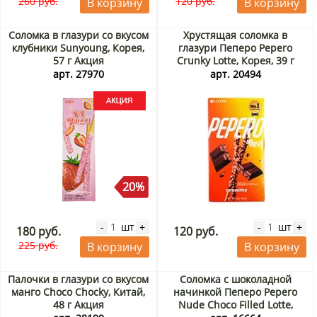
260 руб.
120 руб.
В корзину
В корзину
Соломка в глазури со вкусом
Хрустящая соломка в
клубники Sunyoung, Корея,
глазури Пеперо Pepero
57 г Акция
Crunky Lotte, Корея, 39 г
арт. 27970
арт. 20494
20%
шт
шт
-
+
-
+
180 руб.
120 руб.
225 руб.
В корзину
В корзину
Палочки в глазури со вкусом
Соломка с шоколадной
манго Choco Chocky, Китай,
начинкой Пеперо Pepero
48 г Акция
Nude Choco Filled Lotte,