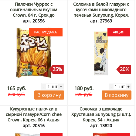
Палочки Чуррос с
Соломка в белой глазури с
оригинальным вкусом
кусочками шоколадного
Crown, 84 г. Срок до
печенья Sunyoung, Корея,
25.08.2026. Распродажа
57 г Акция
арт. 20556
арт. 27969
25%
20%
шт
шт
-
+
-
+
165 руб.
180 руб.
220 руб.
225 руб.
В корзину
В корзину
Кукурузные палочки в
Соломка в шоколаде
сырной глазури/Corn chee
Хрустящая Sunyoung (3 шт.),
Crown, Корея, 66 г Акция
Корея, 54 г Акция
арт. 20516
арт. 13820