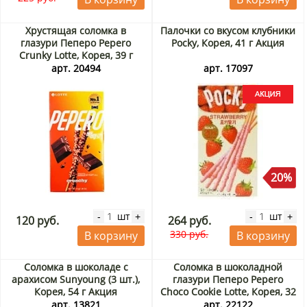
Хрустящая соломка в
Палочки со вкусом клубники
глазури Пеперо Pepero
Pocky, Корея, 41 г Акция
Crunky Lotte, Корея, 39 г
арт. 20494
арт. 17097
20%
шт
шт
-
+
-
+
120 руб.
264 руб.
330 руб.
В корзину
В корзину
Соломка в шоколаде с
Соломка в шоколадной
арахисом Sunyoung (3 шт.),
глазури Пеперо Pepero
Корея, 54 г Акция
Choco Cookie Lotte, Корея, 32
г Акция
арт. 13821
арт. 22122