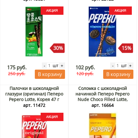
30%
15%
шт
шт
-
+
-
+
175 руб.
102 руб.
250 руб.
120 руб.
В корзину
В корзину
Палочки в шоколадной
Соломка с шоколадной
глазури (оригинал) Пеперо
начинкой Пеперо Pepero
Pepero Lotte, Корея 47 г
Nude Choco Filled Lotte,
Акция
Корея, 50 г
арт. 11472
арт. 16664