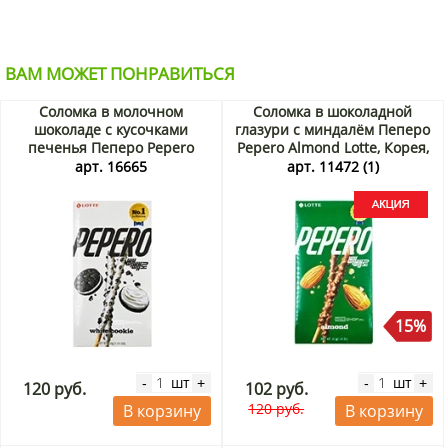
ВАМ МОЖЕТ ПОНРАВИТЬСЯ
Соломка в молочном
Соломка в шоколадной
шоколаде с кусочками
глазури с миндалём Пеперо
печенья Пеперо Pepero
Pepero Almond Lotte, Корея,
White Cookie Lotte, Корея, 32
36 г Акция
арт. 16665
арт. 11472 (1)
г
15%
шт
шт
-
+
-
+
120 руб.
102 руб.
120 руб.
В корзину
В корзину