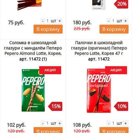
20%
шт
шт
-
+
-
+
75 руб.
180 руб.
225 руб.
В корзину
В корзину
Соломка в шоколадной
Палочки в шоколадной
глазури с миндалём Пеперо
глазури (оригинал) Пеперо
Pepero Almond Lotte, Корея,
Pepero Lotte, Корея 47 г
36 г Акция
Акция
арт. 11472 (1)
арт. 11472
15%
10%
шт
шт
-
+
-
+
102 руб.
108 руб.
120 руб.
120 руб.
В корзину
В корзину