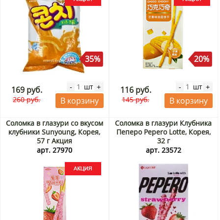
35%
20%
шт
шт
-
+
-
+
169 руб.
116 руб.
260 руб.
145 руб.
В корзину
В корзину
Соломка в глазури со вкусом
Соломка в глазури Клубника
клубники Sunyoung, Корея,
Пеперо Pepero Lotte, Корея,
57 г Акция
32 г
арт. 27970
арт. 23572