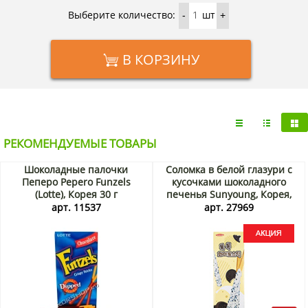
Выберите количество:
шт
-
+
В КОРЗИНУ
РЕКОМЕНДУЕМЫЕ ТОВАРЫ
Шоколадные палочки
Соломка в белой глазури с
Пеперо Pepero Funzels
кусочками шоколадного
(Lotte), Корея 30 г
печенья Sunyoung, Корея,
57 г Акция
арт. 11537
арт. 27969