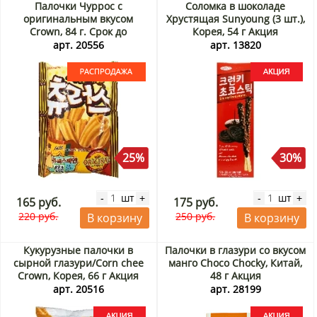
Палочки Чуррос с
Соломка в шоколаде
оригинальным вкусом
Хрустящая Sunyoung (3 шт.),
Crown, 84 г. Срок до
Корея, 54 г Акция
25.08.2026. Распродажа
арт. 20556
арт. 13820
25%
30%
шт
шт
-
+
-
+
165 руб.
175 руб.
220 руб.
250 руб.
В корзину
В корзину
Кукурузные палочки в
Палочки в глазури со вкусом
сырной глазури/Corn chee
манго Choco Chocky, Китай,
Crown, Корея, 66 г Акция
48 г Акция
арт. 20516
арт. 28199