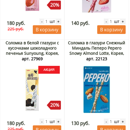
20%
шт
шт
-
+
-
+
180 руб.
140 руб.
225 руб.
В корзину
В корзину
Соломка в белой глазури с
Соломка в глазури Снежный
кусочками шоколадного
Миндаль Пеперо Pepero
печенья Sunyoung, Корея,
Snowy Almond Lotte, Корея,
57 г Акция
32 г
арт. 27969
арт. 22123
20%
шт
шт
-
+
-
+
180 руб.
130 руб.
225 руб.
В корзину
В корзину