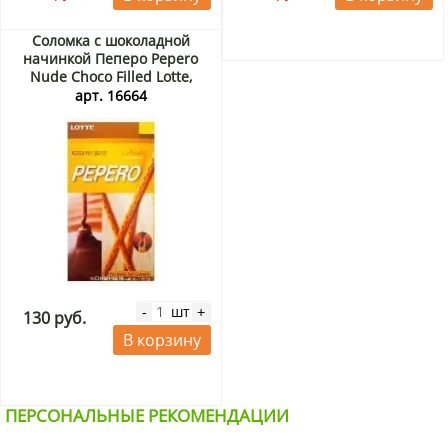
Соломка с шоколадной
начинкой Пеперо Pepero
Nude Choco Filled Lotte,
Корея, 50 г
арт. 16664
шт
-
+
130 руб.
В корзину
ПЕРСОНАЛЬНЫЕ РЕКОМЕНДАЦИИ