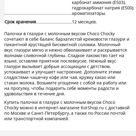
карбонат аммония (E503),
гидрокарбонат натрия (E500),
ароматизаторы.
Срок хранения
12 месяцев.
Палочки в глазури с молочным вкусом Choco Chocky
сочетают в себе баланс бархатистой кремовости глазури и
пикантной хрустящей бисквитной соломки. Молочный
вкус глазури мягко и нежно обволакивает и раскрывается
волнами сливочной глубины. Сладкое лакомство тает на
языке, оставляя приятное послевкусие. Нежный вкус
глазури вызывает добрые ассоциации с детством,
успокаивает и улучшает настроение. Дополните этими
сладостями чашечку кофе или чая, кружку какао или
стакан молока. Возьмите угощение с собой на работу или
на прогулку, чтобы подарить себе моменты радости и
удовольствия в течение дня.
Купить палочки в глазури с молочным вкусом Choco
Chocky можно в интернет-магазине KorShop.ru с доставкой
по Москве и Санкт-Петербургу, а также по России почтой
или транспортной компанией.