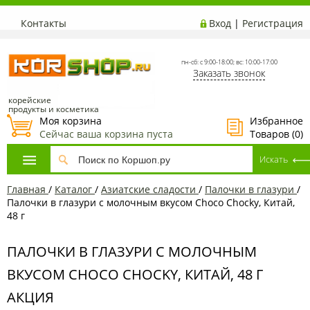
Контакты
Вход
|
Регистрация
пн-сб: с 9:00-18:00; вс: 10:00-17:00
Заказать звонок
корейские
продукты и косметика
Моя корзина
Избранное
Сейчас ваша корзина пуста
Товаров (
0
)
Главная
/
Каталог
/
Азиатcкие сладости
/
Палочки в глазури
/
Палочки в глазури с молочным вкусом Choco Chocky, Китай,
48 г
ПАЛОЧКИ В ГЛАЗУРИ С МОЛОЧНЫМ
ВКУСОМ CHOCO CHOCKY, КИТАЙ, 48 Г
АКЦИЯ