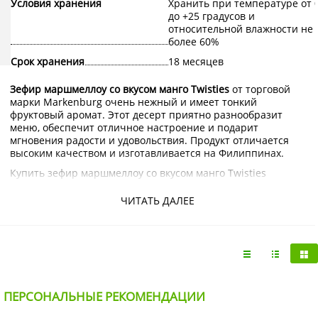
Условия хранения
Хранить при температуре от 
до +25 градусов и
относительной влажности не
более 60%
Срок хранения
18 месяцев
Зефир маршмеллоу со вкусом манго Twisties
от торговой
марки Markenburg очень нежный и имеет тонкий
фруктовый аромат. Этот десерт приятно разнообразит
меню, обеспечит отличное настроение и подарит
мгновения радости и удовольствия. Продукт отличается
высоким качеством и изготавливается на Филиппинах.
Купить зефир маршмеллоу со вкусом манго Twisties
Markenburg с доставкой на дом по Москве и Подмосковью
можно в интернет-магазине KorShop.ru.
ЧИТАТЬ ДАЛЕЕ
ПЕРСОНАЛЬНЫЕ РЕКОМЕНДАЦИИ