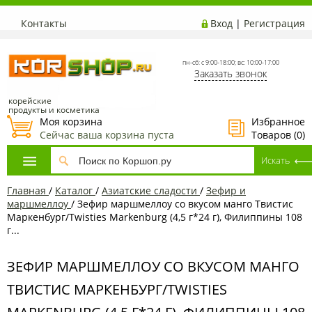
Контакты
Вход
|
Регистрация
пн-сб: с 9:00-18:00; вс: 10:00-17:00
Заказать звонок
корейские
продукты и косметика
Моя корзина
Избранное
Сейчас ваша корзина пуста
Товаров (
0
)
Главная
/
Каталог
/
Азиатcкие сладости
/
Зефир и
маршмеллоу
/
Зефир маршмеллоу со вкусом манго Твистиc
Маркенбург/Twisties Markenburg (4,5 г*24 г), Филиппины 108
г...
ЗЕФИР МАРШМЕЛЛОУ СО ВКУСОМ МАНГО
ТВИСТИC МАРКЕНБУРГ/TWISTIES