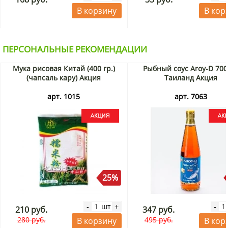
В корзину
В кор
ПЕРСОНАЛЬНЫЕ РЕКОМЕНДАЦИИ
Мука рисовая Китай (400 гр.)
Рыбный соус Aroy-D 700
(чапсаль кару) Акция
Таиланд Акция
арт. 1015
арт. 7063
25%
шт
-
+
-
210 руб.
347 руб.
280 руб.
495 руб.
В корзину
В кор