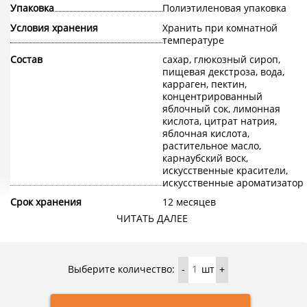
Упаковка
Полиэтиленовая упаковка
Условия хранения
Хранить при комнатной
температуре
Состав
сахар, глюкозный сироп,
пищевая декстроза, вода,
карраген, пектин,
концентрированный
яблочный сок, лимонная
кислота, цитрат натрия,
яблочная кислота,
растительное масло,
карнаубский воск,
искусственные красители,
искусственные ароматизатор
Срок хранения
12 месяцев
ЧИТАТЬ ДАЛЕЕ
Конфеты из мармелада с арбузной начинкой от китайской
торговой марки Wischi — это универсальная сладость,
которой можно обрадовать как детей, так и взрослых,
независимо от идентичности и стиля жизни. Внешний
Выберите количество:
шт
-
+
слой конфет — это мармелад. изготовленный из
натуральных растительных ингредиентов (пектин и
фруктовый сироп), а внутри находится начинка в виде