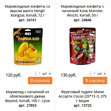
Мармеладные конфеты со
Мармеладные конфеты с
вкусом манго Hengli
начинкой Кола Monster,
Xiongzai, Китай, 72 г
Wischi, Китай, 50 г
арт. 24161
арт. 24846
шт
шт
-
+
-
+
120 руб.
130 руб.
В корзину
В корзину
Мармелад с начинкой из
Фруктовый пудинг Мини
облепихового джема
Ассорти Cocon (25*15 г), 375
Beyond, Китай, 100 г. Срок
г Акция
до 10.08.2026. Распродажа
арт. 27853
арт. 13725