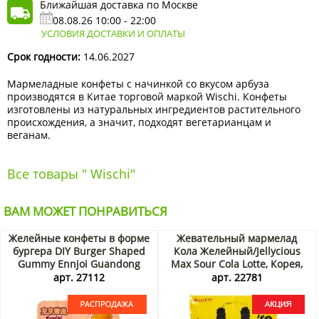
Ближайшая доставка по Москве
08.08.26 10:00 - 22:00
УСЛОВИЯ ДОСТАВКИ И ОПЛАТЫ
Срок годности:
14.06.2027
Мармеладные конфеты с начинкой со вкусом арбуза
производятся в Китае торговой маркой Wischi. Конфеты
изготовлены из натуральных ингредиентов растительного
происхождения, а значит, подходят вегетарианцам и
веганам.
Все товары " Wischi"
ВАМ МОЖЕТ ПОНРАВИТЬСЯ
Желейные конфеты в форме
Жевательный мармелад
бургера DIY Burger Shaped
Кола Желейный/Jellycious
Gummy Ennjoi Guandong
Max Sour Cola Lotte, Корея,
Lefen, Китай, 50 г. Срок до
50 г Акция
арт. 27112
арт. 22781
01.09.2026. Распродажа