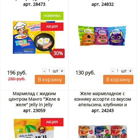
Guandong Lefen, Китай, 32 г
арт. 28473
арт. 24832
Акция
30%
шт
шт
-
+
-
+
196 руб.
130 руб.
280 руб.
В корзину
В корзину
Мармелад с жидким
Желе мармеладное с
центром Манго "Желе в
конняку ассорти со вкусом
желе" Jelly in Jelly
апельсина, клубники и
Соджу/Seoju, Корея, 26 г
винограда Blike, Китай, 60 г
арт. 23059
арт. 24243
Акция
(3 шт)