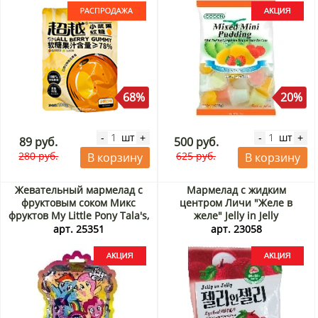
68%
20%
шт
шт
-
+
-
+
89 руб.
500 руб.
280 руб.
625 руб.
В корзину
В корзину
Жевательный мармелад с
Мармелад с жидким
фруктовым соком Микс
центром Личи "Желе в
фруктов My Little Pony Tala's,
желе" Jelly in Jelly
Китай, 60 г Акция
Соджу/Seoju, Корея, 26 г
арт. 25351
арт. 23058
Акция