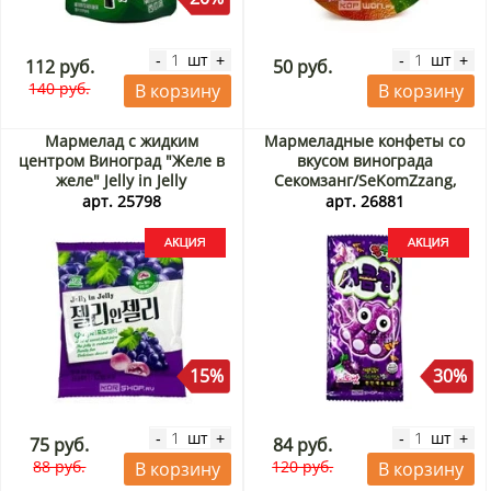
шт
шт
-
+
-
+
112 руб.
50 руб.
140 руб.
В корзину
В корзину
Мармелад с жидким
Мармеладные конфеты со
центром Виноград "Желе в
вкусом винограда
желе" Jelly in Jelly
Секомзанг/SeKomZzang,
Соджу/Seoju, Корея, 23 г
Корея, 35 г Акция
арт. 25798
арт. 26881
Акция
15%
30%
шт
шт
-
+
-
+
75 руб.
84 руб.
88 руб.
120 руб.
В корзину
В корзину