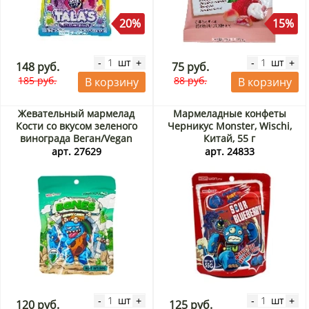
20%
15%
шт
шт
-
+
-
+
148 руб.
75 руб.
185 руб.
88 руб.
В корзину
В корзину
Жевательный мармелад
Мармеладные конфеты
Кости со вкусом зеленого
Черникус Monster, Wischi,
винограда Веган/Vegan
Китай, 55 г
Monster, Wischi, Китай, 50 г
арт. 27629
арт. 24833
шт
шт
-
+
-
+
120 руб.
125 руб.