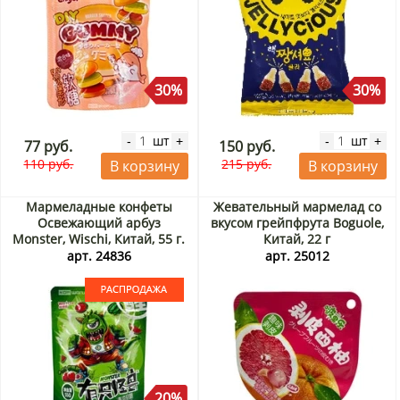
30%
30%
шт
шт
-
+
-
+
77 руб.
150 руб.
110 руб.
215 руб.
В корзину
В корзину
Мармеладные конфеты
Жевательный мармелад со
Освежающий арбуз
вкусом грейпфрута Boguole,
Monster, Wischi, Китай, 55 г.
Китай, 22 г
Срок до 24.09.2026.
арт. 24836
арт. 25012
Распродажа
20%