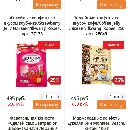
В корзину
В корзину
Желейные конфеты со
Желейные конфеты со
вкусом клубники/Strawberry
вкусом кофе/Coffee Jelly
Jelly Илкванг/Ilkwang, Корея,
Илкванг/Ilkwang, Корея, 250
280 г Акция
г Акция
арт. 27135
арт. 28049
25%
25%
шт
шт
-
+
-
+
495 руб.
495 руб.
660 руб.
660 руб.
В корзину
В корзину
Жевательная конфета
Мармеладные конфеты
«Сделай сам: Завтрак от
Джелли бин Monster, Wischi,
Шефа» Гуандун Лефэнь /
Китай, 100 г