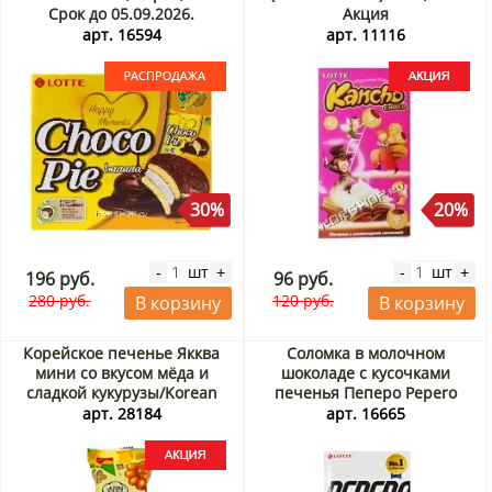
Срок до 05.09.2026.
Акция
Распродажа
арт. 16594
арт. 11116
30%
20%
шт
шт
-
+
-
+
196 руб.
96 руб.
280 руб.
120 руб.
В корзину
В корзину
Корейское печенье Якква
Соломка в молочном
мини со вкусом мёда и
шоколаде с кусочками
сладкой кукурузы/Korean
печенья Пеперо Pepero
mini Yakgwa cookie (honey
White Cookie Lotte, Корея, 32
арт. 28184
арт. 16665
and sweet corn)
г
Самлип/Samlip, Корея, 70 г
Акция