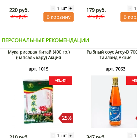
шт
-
+
-
220 руб.
179 руб.
275 руб.
275 руб.
В корзину
В кор
ПЕРСОНАЛЬНЫЕ РЕКОМЕНДАЦИИ
Мука рисовая Китай (400 гр.)
Рыбный соус Aroy-D 700
(чапсаль кару) Акция
Таиланд Акция
арт. 1015
арт. 7063
25%
шт
-
+
-
210 руб.
347 руб.