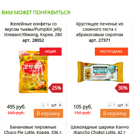
ВАМ МОЖЕТ ПОНРАВИТЬСЯ
Желейные конфеты со
Хрустящее печенье из
вкусом тыквы/Pumpkin Jelly
слоеного теста c
Илкванг/Ilkwang, Корея, 280
абрикосовым сиропом
г Акция
Нанеддин/Nuneddine
арт. 28052
арт. 27371
Самлип/Samlip, Корея, 45 г.
Срок до 29.09.2026.
Распродажа
25%
30%
шт
шт
-
+
-
+
495 руб.
105 руб.
660 руб.
150 руб.
В корзину
В корзину
Банановые пирожные
Шоколадные шарики Канчо
Choco Pie Lotte, Корея, 336 г.
(Kancho Choko) Lotte, 42 г