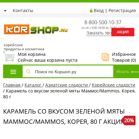
Контакты
Вход
|
Регистрация
8-800-500-10-37
пн-сб: с 9:00-18:00; вс: 10:00-17:00
Заказать звонок
корейские
продукты и косметика
Моя корзина
Избранное
Сейчас ваша корзина пуста
Товаров (
0
)
Главная
/
Каталог
/
Азиатcкие сладости
/
Корейские сладости
/
Карамель со вкусом зеленой мяты Маммос/Mammos, Корея,
80 г
КАРАМЕЛЬ СО ВКУСОМ ЗЕЛЕНОЙ МЯТЫ
20%
МАММОС/MAMMOS, КОРЕЯ, 80 Г АКЦИЯ