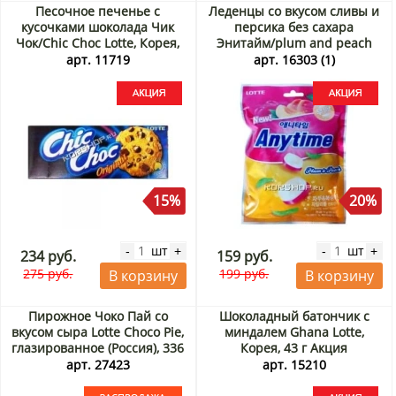
Песочное печенье с
Леденцы со вкусом сливы и
кусочками шоколада Чик
персика без сахара
Чок/Chic Choc Lotte, Корея,
Энитайм/plum and peach
90 г Акция
Anytime Xylitol Lotte , Корея,
арт. 11719
арт. 16303 (1)
60 г Акция
15%
20%
шт
шт
-
+
-
+
234 руб.
159 руб.
275 руб.
199 руб.
В корзину
В корзину
Пирожное Чоко Пай со
Шоколадный батончик с
вкусом сыра Lotte Choco Pie,
миндалем Ghana Lotte,
глазированное (Россия), 336
Корея, 43 г Акция
г (12 шт). Срок до 20.08.2026.
арт. 27423
арт. 15210
Распродажа