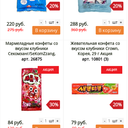
20%
20%
шт
шт
-
+
-
+
220 руб.
288 руб.
275 руб.
360 руб.
В корзину
В корзину
Мармеладные конфеты со
Жевательная конфета со
вкусом клубники
вкусом клубники Crown,
Секомзанг/SeKomZzang,
Корея, 29 г Акция
Корея, 35 г Акция
арт. 26875
арт. 10801 (3)
30%
20%
шт
шт
-
+
-
+
84 руб.
79 руб.