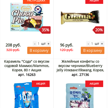
35%
20%
шт
шт
-
+
-
+
208 руб.
96 руб.
320 руб.
120 руб.
В корзину
В корзину
Карамель "Сода" со вкусом
Желейные конфеты со
содовой Маммос/Mammos,
вкусом черники/Blueberry
Корея, 80 г Акция
Jelly Илкванг/Ilkwang, Корея,
150 г Акция
арт. 16263
арт. 27136