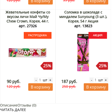
120 руб.
99 руб.
В корзину
В корзину
Жевательные конфеты со
Соломка в шоколаде с
вкусом личи Май Чу/My
миндалем Sunyoung (3 шт.),
Chew Crown, Корея, 44 г.
Корея, 54 г Акция
Срок до 09.09.2026.
арт. 27326
арт. 13823
Распродажа
25%
25%
шт
шт
-
+
-
+
90 руб.
187 руб.
120 руб.
250 руб.
В корзину
В корзину
Описание
Отзывы (0)
ЧИТАТЬ ДАЛЕЕ