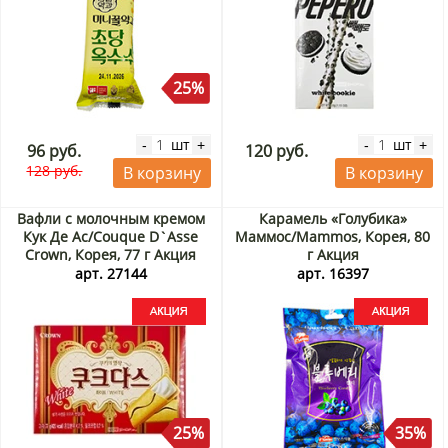
25%
шт
шт
-
+
-
+
96 руб.
120 руб.
128 руб.
В корзину
В корзину
Вафли с молочным кремом
Карамель «Голубика»
Кук Де Ас/Couque D`Asse
Маммос/Mammos, Корея, 80
Crown, Корея, 77 г Акция
г Акция
арт. 27144
арт. 16397
25%
35%