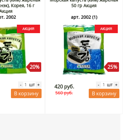
нэк), Корея, 16 г
50 гр Акция
Акция
рт. 2002
арт. 2002 (1)
20%
25%
шт
шт
-
+
-
+
420 руб.
560 руб.
В корзину
В корзину