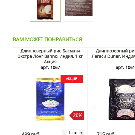
ВАМ МОЖЕТ ПОНРАВИТЬСЯ
Длиннозерный рис Басмати
Длиннозерный ри
Экстра Лонг Banno, Индия, 1 кг
Легаси Dunar, Индия
Акция
арт. 1067
арт. 106
20%
шт
-
+
499 руб.
715 руб.