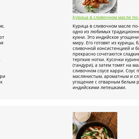
Курица в сливочном масле по
е,
Курица в сливочном масле по-
одно из любимых традиционн
ют
кухни. Это индийское угощени
ая
миру. Его готовят из курицы,
сливочной консистенцией и бо
прекрасно сочетаются сладкие
.
терпкие нотки. Кусочки кури
(тандури), а затем томят на м
сливочном соусе карри. Соус 
рри
маслянистым, ароматным и сл
 к
угощение с отварным белым р
индийскими лепешками.