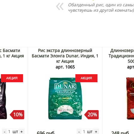
Обалденный рис, один из самы
чувствуешь из другой комнаты)
с Басмати
Рис экстра длиннозерный
Длиннозер
, 1 кг Акция
Басмати Элонга Dunar, Индия, 1
Традиционн
кг Акция
50
1
арт. 1065
арт
10%
20%
шт
шт
-
+
-
+
696 руб.
248 руб.