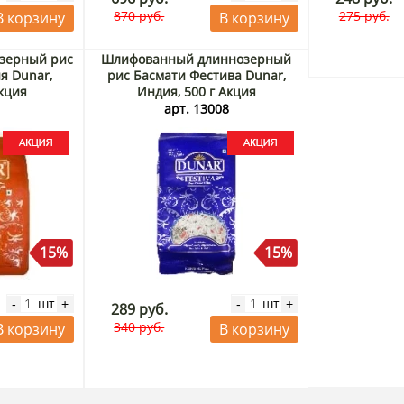
870 руб.
275 руб.
В корзину
В корзину
зерный рис
Шлифованный длиннозерный
я Dunar,
рис Басмати Фестива Dunar,
Акция
Индия, 500 г Акция
3
арт. 13008
15%
15%
шт
шт
-
+
-
+
289 руб.
340 руб.
В корзину
В корзину