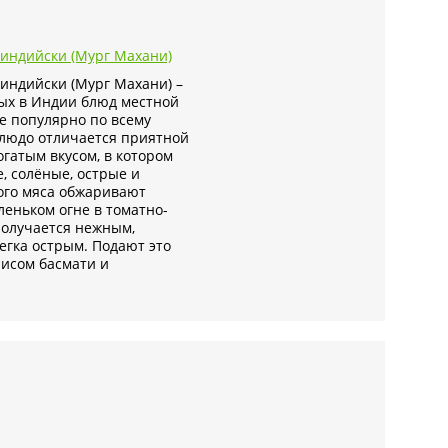
-индийски (Мург Махани)
индийски (Мург Махани) –
ых в Индии блюд местной
е популярно по всему
 блюдо отличается приятной
гатым вкусом, в котором
, солёные, острые и
ного мяса обжаривают
аленьком огне в томатно-
получается нежным,
егка острым. Подают это
исом басмати и