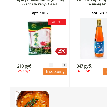
(чапсаль кару) Акция
Таиланд Ак
арт. 1015
арт. 706
25%
шт
-
+
210 руб.
347 руб.
280 руб.
495 руб.
В корзину