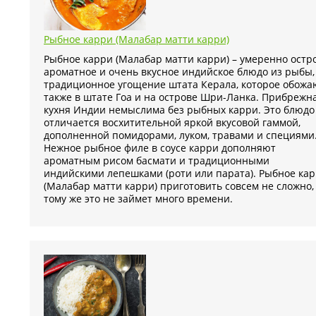
Рыбное карри (Малабар матти карри)
Рыбное карри (Малабар матти карри) – умеренно остро
ароматное и очень вкусное индийское блюдо из рыбы,
традиционное угощение штата Керала, которое обожа
также в штате Гоа и на острове Шри-Ланка. Прибрежн
кухня Индии немыслима без рыбных карри. Это блюдо
отличается восхитительной яркой вкусовой гаммой,
дополненной помидорами, луком, травами и специями
Нежное рыбное филе в соусе карри дополняют
ароматным рисом басмати и традиционными
индийскими лепешками (роти или парата). Рыбное ка
(Малабар матти карри) приготовить совсем не сложно,
тому же это не займет много времени.