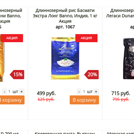
ннозерный
Длиннозерный рис Басмати
Длиннозер
ни Banno,
Экстра Лонг Banno, Индия, 1 кг
Легаси Dunar
Акция
Акция
6
арт. 1067
а
15%
20%
шт
шт
-
+
-
+
499 руб.
715 руб.
625 руб.
795 руб.
В корзину
В корзину
-D 700 мл
Креветочная паста, Вьетнам,
Морская кап