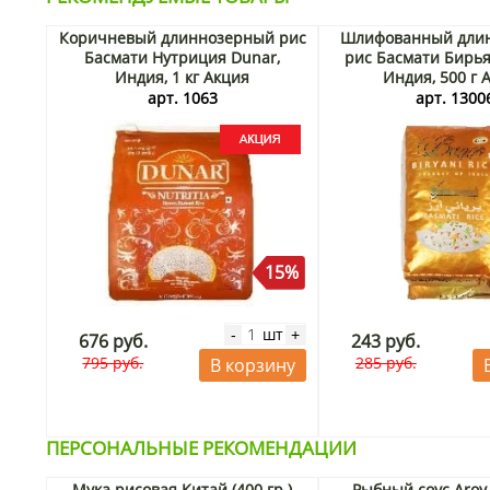
Коричневый длиннозерный рис
Шлифованный дли
Басмати Нутриция Dunar,
рис Басмати Бирья
Индия, 1 кг Акция
Индия, 500 г 
арт. 1063
арт. 1300
15%
шт
-
+
676 руб.
243 руб.
795 руб.
285 руб.
В корзину
ПЕРСОНАЛЬНЫЕ РЕКОМЕНДАЦИИ
Мука рисовая Китай (400 гр.)
Рыбный соус Aroy