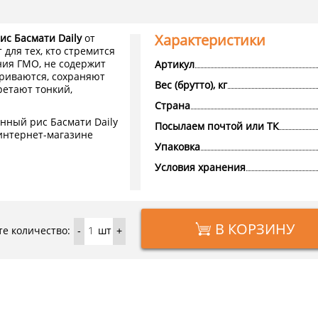
Характеристики
с Басмати Daily
от
 для тех, кто стремится
ния ГМО, не содержит
Артикул
ариваются, сохраняют
Вес (брутто), кг
ретают тонкий,
Страна
ный рис Басмати Daily
Посылаем почтой или ТК
 интернет-магазине
Упаковка
Условия хранения
В КОРЗИНУ
е количество:
шт
-
+