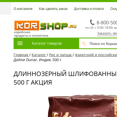
О магазине
Как сделать заказ
Доставка и оплата
Ски
8-800-50
пн-сб: с 9:00-18:00; в
корейские
Заказать з
продукты и косметика
Каталог товаров
Главная
/
Каталог
/
Рис и лапша
/
Азиатский и российски
Дейли Dunar, Индия, 500 г
ДЛИННОЗЕРНЫЙ ШЛИФОВАННЫЙ 
500 Г АКЦИЯ