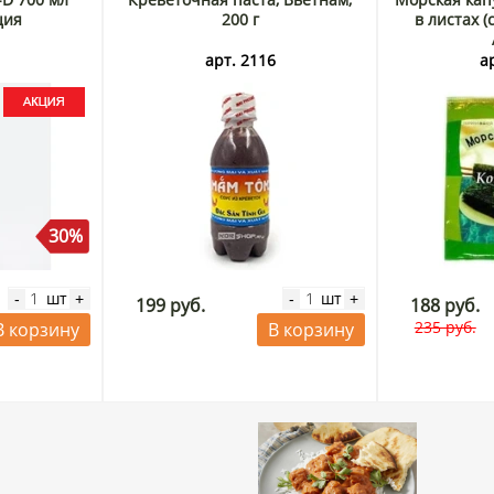
ция
200 г
в листах (с
3
арт. 2116
а
30%
шт
шт
-
+
-
+
199 руб.
188 руб.
235 руб.
В корзину
В корзину