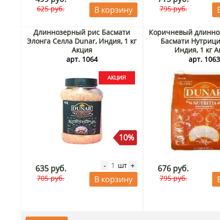
625 руб.
795 руб.
В корзину
Длиннозерный рис Басмати
Коричневый длинно
Элонга Селла Dunar, Индия, 1 кг
Басмати Нутрици
Акция
Индия, 1 кг 
арт. 1064
арт. 106
10%
шт
-
+
635 руб.
676 руб.
705 руб.
795 руб.
В корзину