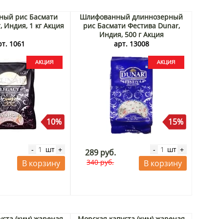
ный рис Басмати
Шлифованный длиннозерный
, Индия, 1 кг Акция
рис Басмати Фестива Dunar,
Индия, 500 г Акция
рт. 1061
арт. 13008
10%
15%
шт
шт
-
+
-
+
289 руб.
340 руб.
В корзину
В корзину
уста (ким) жареная
Морская капуста (ким) жареная