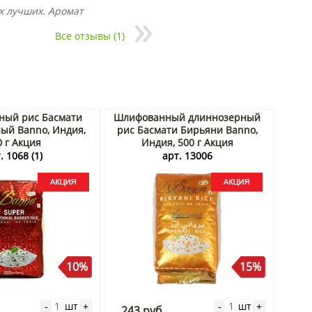
х лучших. Аромат
Все отзывы (1)
ный рис Басмати
Шлифованный длиннозерный
ый Banno, Индия,
рис Басмати Бирьяни Banno,
0 г Акция
Индия, 500 г Акция
. 1068 (1)
арт. 13006
10%
15%
шт
шт
-
+
-
+
243 руб.