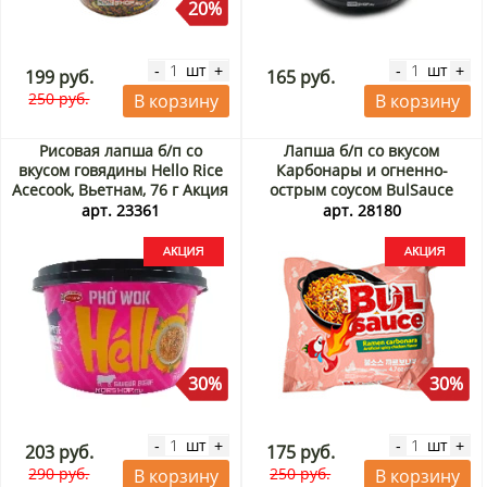
20%
шт
шт
-
+
-
+
199 руб.
165 руб.
250 руб.
В корзину
В корзину
Рисовая лапша б/п со
Лапша б/п со вкусом
вкусом говядины Hello Rice
Карбонары и огненно-
Acecook, Вьетнам, 76 г Акция
острым соусом BulSauce
Carbonara Ramen Harim,
арт. 23361
арт. 28180
Корея, 135 г Акция
30%
30%
шт
шт
-
+
-
+
203 руб.
175 руб.
290 руб.
250 руб.
В корзину
В корзину