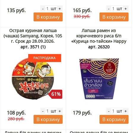
шт
шт
-
+
-
+
135 руб.
165 руб.
330 руб.
В корзину
В корзину
Острая куриная лапша
Лапша рамен из
(чашка) Samyang, Корея, 105
коричневого риса б/п
г. Срок до 28.09.2026.
«Курица по-тайски» Happy
Распродажа
Noodle (стакан), Таиланд, 65
арт. 3571 (1)
арт. 26320
г
61%
шт
шт
-
+
-
+
108 руб.
179 руб.
280 руб.
В корзину
В корзину
Лапша б/п рамен со вкусом
Острая лапша б/п со вкусом