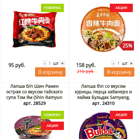
Китай, 124,5 г
25%
шт
шт
-
+
-
+
95 руб.
158 руб.
210 руб.
В корзину
В корзину
Лапша б/п Шин Рамен
Лапша б\п со вкусом
острая со вкусом тайского
курицы, перца хабанеро и
супа Том Ям (Shin Ramyun
лайма Бульдак Samyang,
Tom Yum Flavour) Nongshim,
Корея, 110 г Акция
арт. 28529
арт. 24310
Корея, 117 г Акция