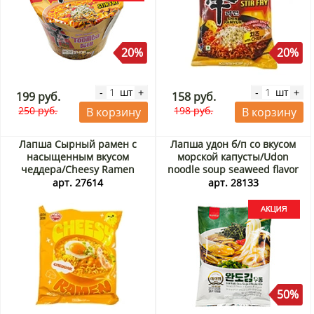
20%
20%
шт
шт
-
+
-
+
199 руб.
158 руб.
250 руб.
198 руб.
В корзину
В корзину
Лапша Сырный рамен с
Лапша удон б/п со вкусом
насыщенным вкусом
морской капусты/Udon
чеддера/Cheesy Ramen
noodle soup seaweed flavor
Otoki Ottogi (Корея), 111 г
hi-myun Самлип/Samlip,
арт. 27614
арт. 28133
Корея, 227 г Акция
50%