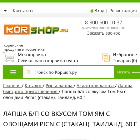
Контакты
Вход
|
Регистрация
8-800-500-10-37
пн-сб: с 9:00-18:00; вс: 10:00-17:00
Заказать звонок
корейские
продукты и косметика
Моя корзина
Избранное
Сейчас ваша корзина пуста
Товаров (
0
)
Главная
/
Каталог
/
Рис и лапша
/
Азиатская лапша
/
Лапша
быстрого приготовления
/
Лапша б/п со вкусом Том Ям с
овощами Picnic (стакан), Таиланд, 60 г
ЛАПША Б/П СО ВКУСОМ ТОМ ЯМ С
ОВОЩАМИ PICNIC (СТАКАН), ТАИЛАНД, 60 Г