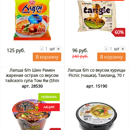
60%
шт
шт
-
+
-
+
125 руб.
96 руб.
240 руб.
В корзину
В корзину
Лапша б/п Шин Рамен
Лапша б/п со вкусом курицы
жареная острая со вкусом
Picnic (чашка), Таиланд, 70 г
тайского супа Том Ям (Shin
Ramyun Stir Fry Tom Yum
арт. 28530
арт. 15190
Flavour) Nongshim, Корея,
103 г Акция