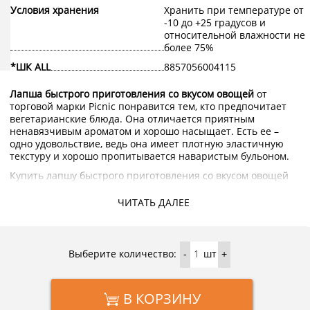
Условия хранения
Хранить при температуре от
-10 до +25 градусов и
относительной влажности не
более 75%
*ШК ALL
8857056004115
Лапша быстрого приготовления со вкусом овощей
от
торговой марки Picnic понравится тем, кто предпочитает
вегетарианские блюда. Она отличается приятным
ненавязчивым ароматом и хорошо насыщает. Есть ее –
одно удовольствие, ведь она имеет плотную эластичную
текстуру и хорошо пропитывается наваристым бульоном.
Купить лапшу быстрого приготовления со вкусом овощей
Picnic с доставкой на дом по Москве и области можно в
интернет-магазине KorShop.ru.
ЧИТАТЬ ДАЛЕЕ
Выберите количество:
шт
-
+
В КОРЗИНУ