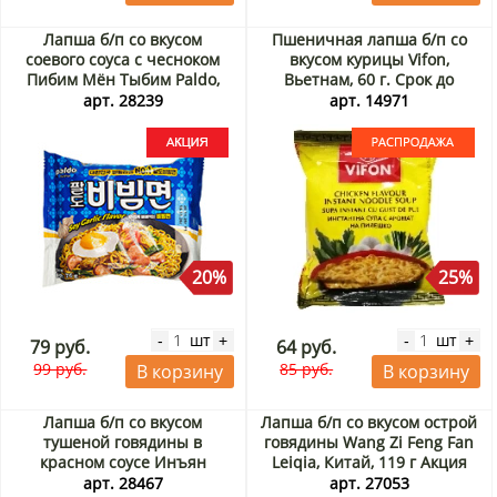
Лапша б/п со вкусом
Пшеничная лапша б/п со
соевого соуса с чесноком
вкусом курицы Vifon,
Пибим Мён Тыбим Paldo,
Вьетнам, 60 г. Срок до
Вьетнам, 76 г Акция
24.09.2026. Распродажа
арт. 28239
арт. 14971
20%
25%
шт
шт
-
+
-
+
79 руб.
64 руб.
99 руб.
85 руб.
В корзину
В корзину
Лапша б/п со вкусом
Лапша б/п со вкусом острой
тушеной говядины в
говядины Wang Zi Feng Fan
красном соусе Инъян
Leiqia, Китай, 119 г Акция
Вэйши / Yingyangweishi,
арт. 28467
арт. 27053