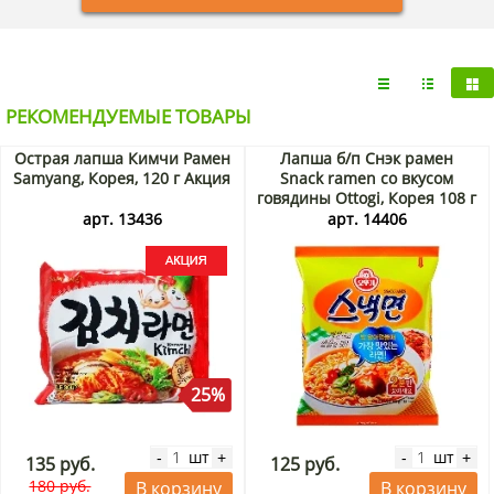
РЕКОМЕНДУЕМЫЕ ТОВАРЫ
Острая лапша Кимчи Рамен
Лапша б/п Снэк рамен
Samyang, Корея, 120 г Акция
Snack ramen со вкусом
говядины Ottogi, Корея 108 г
арт. 13436
арт. 14406
25%
шт
шт
-
+
-
+
135 руб.
125 руб.
180 руб.
В корзину
В корзину