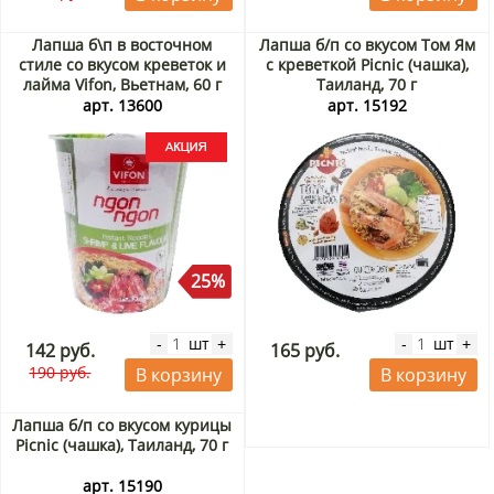
Лапша б\п в восточном
Лапша б/п со вкусом Том Ям
стиле со вкусом креветок и
с креветкой Picnic (чашка),
лайма Vifon, Вьетнам, 60 г
Таиланд, 70 г
Акция
арт. 13600
арт. 15192
25%
шт
шт
-
+
-
+
142 руб.
165 руб.
190 руб.
В корзину
В корзину
Лапша б/п со вкусом курицы
Picnic (чашка), Таиланд, 70 г
арт. 15190