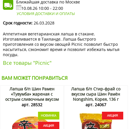
Ближайшая доставка по Москве
10.08.26 10:00 - 22:00
УСЛОВИЯ ДОСТАВКИ И ОПЛАТЫ
Срок годности:
26.03.2028
Аппетитная вегетарианская лапша в стакане.
Изготавливается в Таиланде. Лапша быстрого
приготовления со вкусом овощей Picnic позволит быстро
насытиться, сэкономит время и позволит избежать мытья
посуды.
Все товары "Picnic"
ВАМ МОЖЕТ ПОНРАВИТЬСЯ
Лапша б/п Шин Рамен
Лапша б/п Стир-фрай со
«Тувумба» жареная с
вкусом сыра Шин Рамён
острым сливочным вкусом
Nongshim, Корея, 136 г
(Shin Ramyun Stir Fry
Акция
арт. 28532
арт. 24067
Toomba) Nongshim, Корея,
113 г Акция