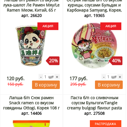
лука-шалот Ле Рамен Мяу/Le
курицы, соусами Бульдак и
Ramen Meow, Китай, 65 г
Карбонара Samyang, Корея,
Акция
120 г Акция
арт. 26620
арт. 19365
20%
40%
шт
шт
-
+
-
+
120 руб.
177 руб.
150 руб.
295 руб.
В корзину
В корзину
Лапша б/п Снэк рамен
Паста б/п со сливочным
Snack ramen со вкусом
соусом Бульгоги/Tangle
говядины Ottogi, Корея 108 г
creamy bulgogi flavour pasta
Samyang, Корея, 105 г. Срок
арт. 14406
арт. 27508
до 15.09.2026. Распродажа