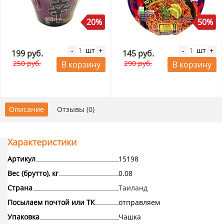
20%
50%
шт
шт
-
+
-
+
199 руб.
145 руб.
250 руб.
290 руб.
В корзину
В корзину
Описание
Отзывы (0)
Характеристики
Артикул
15198
Вес (брутто), кг
0.08
Страна
Таиланд
Посылаем почтой или ТК
отправляем
Упаковка
Чашка