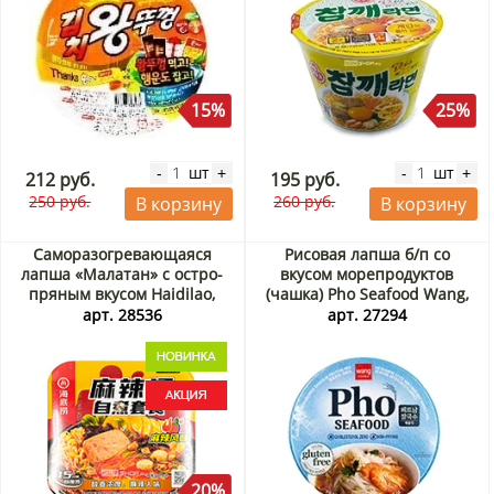
15%
25%
шт
шт
-
+
-
+
212 руб.
195 руб.
250 руб.
260 руб.
В корзину
В корзину
Саморазогревающаяся
Рисовая лапша б/п со
лапша «Малатан» с остро-
вкусом морепродуктов
пряным вкусом Haidilao,
(чашка) Pho Seafood Wang,
Китай, 271 г Акция
Корея, 73 г
арт. 28536
арт. 27294
20%