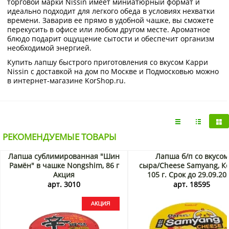
торговой марки Nissin имеет миниатюрный формат и
идеально подходит для легкого обеда в условиях нехватки
времени. Заварив ее прямо в удобной чашке, вы сможете
перекусить в офисе или любом другом месте. Ароматное
блюдо подарит ощущение сытости и обеспечит организм
необходимой энергией.
Купить лапшу быстрого приготовления со вкусом Карри
Nissin с доставкой на дом по Москве и Подмосковью можно
в интернет-магазине KorShop.ru.
РЕКОМЕНДУЕМЫЕ ТОВАРЫ
Лапша сублимированная "Шин
Лапша б/п со вкусом
Рамён" в чашке Nongshim, 86 г
сыра/Cheese Samyang, Ко
Акция
105 г. Срок до 29.09.20
Распродажа
арт. 3010
арт. 18595