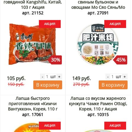
говядиной Kangshifu, Китай,
свиным бульоном и
103 г Акция
овощами Мо Сяо Сянь/Mo
Xiao Xian, Китай, 113 г Акция
арт. 21152
арт. 27091
30%
45%
шт
шт
-
+
-
+
105 руб.
149 руб.
150 руб.
270 руб.
В корзину
В корзину
Лапша быстрого
Лапша со вкусом жареного
приготовления «Кимчи
кунжута Чамке Рамен Ottogi,
Вантуккон», Корея, 110 г
Корея, 110 г Акция
Акция
арт. 17061
арт. 10315