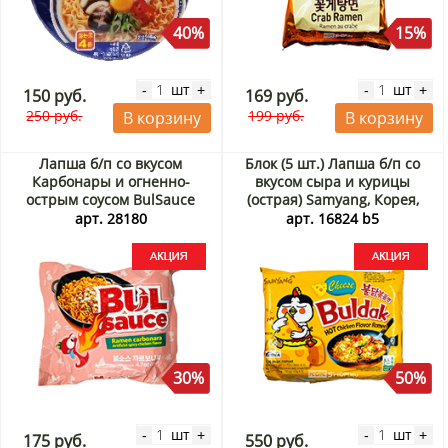
40%
15%
шт
шт
-
+
-
+
150 руб.
169 руб.
250 руб.
199 руб.
В корзину
В корзину
Лапша б/п со вкусом
Блок (5 шт.) Лапша б/п со
Карбонары и огненно-
вкусом сыра и курицы
острым соусом BulSauce
(острая) Samyang, Корея,
Carbonara Ramen Harim,
140 г*5шт. Акция
арт. 28180
арт. 16824 b5
Корея, 135 г Акция
30%
50%
шт
шт
-
+
-
+
175 руб.
550 руб.