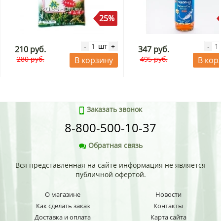
25%
шт
-
+
-
210 руб.
347 руб.
280 руб.
495 руб.
В корзину
В кор
Заказать звонок
8-800-500-10-37
Обратная связь
Вся представленная на сайте информация не является
публичной офертой.
О магазине
Новости
Как сделать заказ
Контакты
Доставка и оплата
Карта сайта