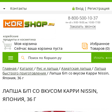
Контакты
Вход
|
Регистрация
8-800-500-10-37
пн-сб: с 9:00-18:00; вс: 10:00-17:00
Заказать звонок
корейские
продукты и косметика
Моя корзина
Избранное
Сейчас ваша корзина пуста
Товаров (
0
)
Главная
/
Каталог
/
Рис и лапша
/
Азиатская лапша
/
Лапша
быстрого приготовления
/
Лапша б/п со вкусом Карри Nissin,
Япония, 36 г
ЛАПША Б/П СО ВКУСОМ КАРРИ NISSIN,
ЯПОНИЯ, 36 Г