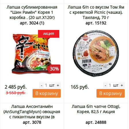
Лапша сублимированная
Лапша б/п со вкусом Том Ям
"Шин Рамён" Корея 1
с креветкой Picnic (чашка),
коробка . (20 шт.Х120г)
Таиланд, 70 г
Акция
арт. 3024 (1)
арт. 15192
30%
шт
шт
-
+
-
+
2 485 руб.
165 руб.
3 550 руб.
В корзину
В корзину
Лапша Ансонтанмён
Лапша б/п чапче Ottogi,
(AnSungTangMyun) овощная
Корея, 82,5 г Акция
с пикантным вкусом (в
пачке) Nongshim, Корея 125
арт. 3078
арт. 24888
г Акция