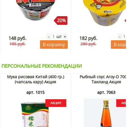
20%
шт
-
+
-
148 руб.
182 руб.
185 руб.
280 руб.
В корзину
В кор
ПЕРСОНАЛЬНЫЕ РЕКОМЕНДАЦИИ
Мука рисовая Китай (400 гр.)
Рыбный соус Aroy-D 700
(чапсаль кару) Акция
Таиланд Акция
арт. 1015
арт. 7063