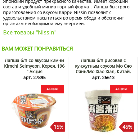
Японский продукт прекрасного качества. Имеет хороший
состав и удобный миниатюрный формат. Лапша быстрого
приготовления со вкусом Карри Nissin позволит с
удовольствием насытиться во время обеда и обеспечит
организм необходимой ему энергией.
Все товары "Nissin"
ВАМ МОЖЕТ ПОНРАВИТЬСЯ
Лапша б/п со вкусом кимчи
Лапша б/п рисовая с
Kimchi Seimyeon, Корея, 196
кунжутным соусом Мо Сяо
г Акция
Сянь/Mo Xiao Xian, Китай,
105 г Акция
арт. 27895
арт. 26613
15%
45%