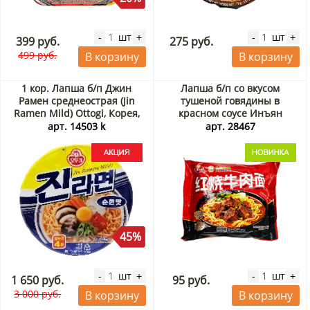
шт
шт
-
+
-
+
399 руб.
275 руб.
499 руб.
В корзину
В корзину
1 кор. Лапша б/п Джин
Лапша б/п со вкусом
Рамен среднеострая (Jin
тушеной говядины в
Ramen Mild) Ottogi, Корея,
красном соусе Инъян
110 г х 12 шт. Акция
Вэйши / Yingyangweishi,
арт. 14503 k
арт. 28467
Китай, 124,5 г
45%
шт
шт
-
+
-
+
1 650 руб.
95 руб.
3 000 руб.
В корзину
В корзину