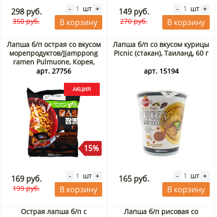
шт
шт
-
+
-
+
298 руб.
149 руб.
350 руб.
270 руб.
В корзину
В корзину
Лапша б/п острая со вкусом
Лапша б/п со вкусом курицы
морепродуктов/Jjamppong
Picnic (стакан), Таиланд, 60 г
ramen Pulmuone, Корея,
100,7 г Акция
арт. 27756
арт. 15194
15%
шт
шт
-
+
-
+
169 руб.
165 руб.
199 руб.
В корзину
В корзину
Острая лапша б/п с
Лапша б/п рисовая со