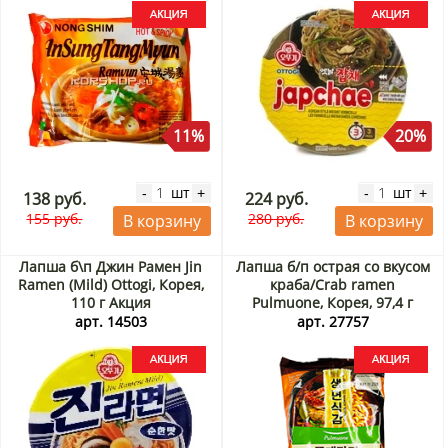
11%
20%
шт
шт
-
+
-
+
138 руб.
224 руб.
155 руб.
280 руб.
В корзину
В корзину
Лапша б\п Джин Рамен Jin
Лапша б/п острая со вкусом
Ramen (Mild) Ottogi, Корея,
краба/Crab ramen
110 г Акция
Pulmuone, Корея, 97,4 г
Акция
арт. 14503
арт. 27757