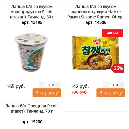
Лапша б/п со вкусом
Лапша б\п со вкусом
морепродуктов Picnic
жареного кунжута Чамке
(стакан), Таиланд, 60 г
Рамен Sesame Ramen Ottogi,
Корея, 115 г Акция
арт. 15195
арт. 14506
25%
шт
шт
-
+
-
+
165 руб.
142 руб.
190 руб.
В корзину
В корзину
Лапша б/п Овощная Picnic
(пакет), Таиланд, 70 г
арт. 15200