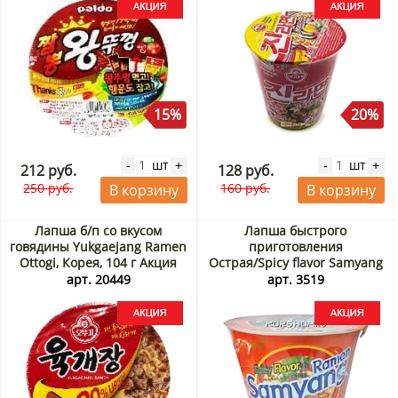
15%
20%
шт
шт
-
+
-
+
212 руб.
128 руб.
250 руб.
160 руб.
В корзину
В корзину
Лапша б/п со вкусом
Лапша быстрого
говядины Yukgaejang Ramen
приготовления
Ottogi, Корея, 104 г Акция
Острая/Spicy flavor Samyang
, Корея, 115 г Акция
арт. 20449
арт. 3519