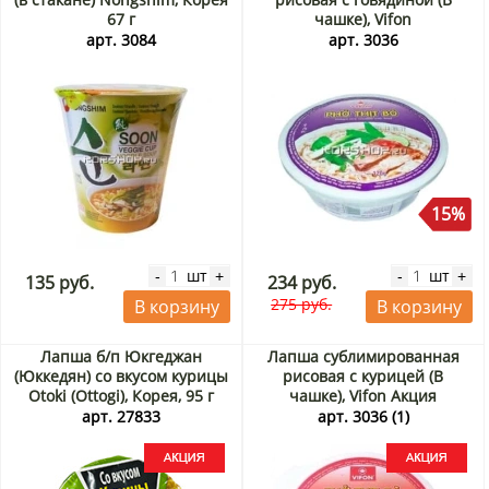
67 г
чашке), Vifon
арт. 3084
арт. 3036
15%
шт
шт
-
+
-
+
135 руб.
234 руб.
275 руб.
В корзину
В корзину
Лапша б/п Юкгеджан
Лапша сублимированная
(Юккедян) со вкусом курицы
рисовая с курицей (В
Otoki (Ottogi), Корея, 95 г
чашке), Vifon Акция
Акция
арт. 27833
арт. 3036 (1)