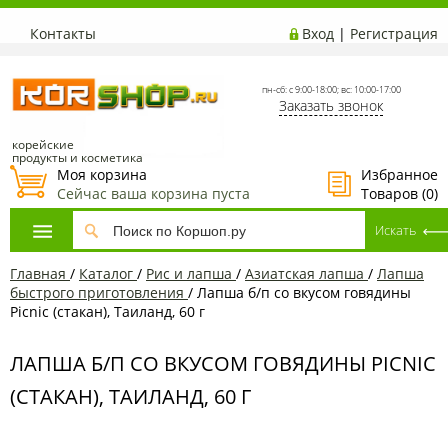
Контакты
Вход
|
Регистрация
пн-сб: с 9:00-18:00; вс: 10:00-17:00
Заказать звонок
корейские
продукты и косметика
Моя корзина
Избранное
Сейчас ваша корзина пуста
Товаров (
0
)
Главная
/
Каталог
/
Рис и лапша
/
Азиатская лапша
/
Лапша
быстрого приготовления
/
Лапша б/п со вкусом говядины
Picnic (стакан), Таиланд, 60 г
ЛАПША Б/П СО ВКУСОМ ГОВЯДИНЫ PICNIC
(СТАКАН), ТАИЛАНД, 60 Г