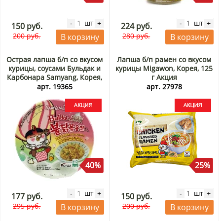
шт
шт
-
+
-
+
150 руб.
224 руб.
200 руб.
280 руб.
В корзину
В корзину
Острая лапша б/п со вкусом
Лапша б/п рамен со вкусом
курицы, соусами Бульдак и
курицы Migawon, Корея, 125
Карбонара Samyang, Корея,
г Акция
120 г Акция
арт. 19365
арт. 27978
40%
25%
шт
шт
-
+
-
+
177 руб.
150 руб.
295 руб.
200 руб.
В корзину
В корзину