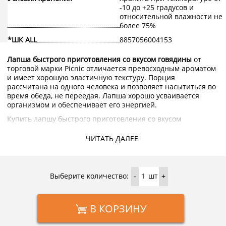
-10 до +25 градусов и
относительной влажности не
более 75%
*ШК ALL
8857056004153
Лапша быстрого приготовления со вкусом говядины
от
торговой марки Picnic отличается превосходным ароматом
и имеет хорошую эластичную текстуру. Порция
рассчитана на одного человека и позволяет насытиться во
время обеда, не переедая. Лапша хорошо усваивается
организмом и обеспечивает его энергией.
Купить лапшу быстрого приготовления со вкусом
говядины Picnic с доставкой на дом по Москве и области
можно в интернет-магазине KorShop.ru.
ЧИТАТЬ ДАЛЕЕ
Выберите количество:
шт
-
+
В КОРЗИНУ