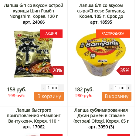
Лапша б/п со вкусом острой
Лапша б/п со вкусом
курицы Шин Рамён
сыра/Cheese Samyang,
Nongshim, Корея, 120 г
Корея, 105 г. Срок до
Акция
29.09.2026. Распродажа
арт. 24066
арт. 18595
20%
35%
шт
шт
-
+
-
+
158 руб.
182 руб.
198 руб.
280 руб.
В корзину
В корзину
Лапша быстрого
Лапша сублимированная
приготовления «Чампонг
Джин рамён в стакане
Вантуккон», Корея, 110 г
(острая) Ottogi, Корея, 65 г
Акция
Акция
арт. 17062
арт. 3050 (3)