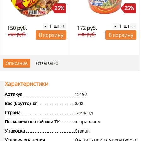
25%
25%
шт
шт
-
+
-
+
150 руб.
172 руб.
200 руб.
230 руб.
В корзину
В корзину
Описание
Отзывы (0)
Характеристики
Артикул
15197
Вес (брутто), кг
0.08
Страна
Таиланд
Посылаем почтой или ТК
отправляем
Упаковка
Стакан
Условия хранения
Хранить при температуре от