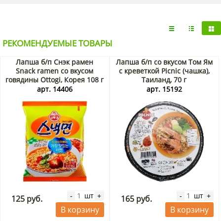
РЕКОМЕНДУЕМЫЕ ТОВАРЫ
Лапша б/п Снэк рамен
Лапша б/п со вкусом Том Ям
Snack ramen со вкусом
с креветкой Picnic (чашка),
говядины Ottogi, Корея 108 г
Таиланд, 70 г
арт. 14406
арт. 15192
шт
шт
-
+
-
+
125 руб.
165 руб.
В корзину
В корзину