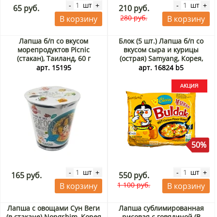
шт
шт
-
+
-
+
65 руб.
210 руб.
280 руб.
В корзину
В корзину
Лапша б/п со вкусом
Блок (5 шт.) Лапша б/п со
морепродуктов Picnic
вкусом сыра и курицы
(стакан), Таиланд, 60 г
(острая) Samyang, Корея,
140 г*5шт. Акция
арт. 15195
арт. 16824 b5
50%
шт
шт
-
+
-
+
165 руб.
550 руб.
1 100 руб.
В корзину
В корзину
Лапша с овощами Сун Веги
Лапша сублимированная
(в стакане) Nongshim, Корея
рисовая с говядиной (В