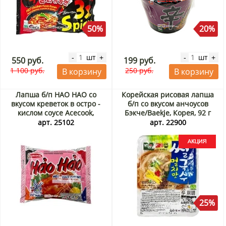
50%
20%
шт
шт
-
+
-
+
550 руб.
199 руб.
1 100 руб.
250 руб.
В корзину
В корзину
Лапша б/п HAO HAO со
Корейская рисовая лапша
вкусом креветок в остро -
б/п со вкусом анчоусов
кислом соусе Acecook,
Бэкче/Baekje, Корея, 92 г
Вьетнам, 77 г
Акция
арт. 25102
арт. 22900
25%