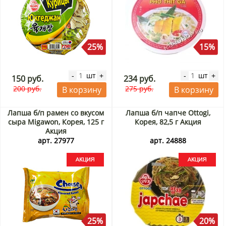
25%
15%
шт
шт
-
+
-
+
150 руб.
234 руб.
200 руб.
275 руб.
В корзину
В корзину
Лапша б/п рамен со вкусом
Лапша б/п чапче Ottogi,
сыра Migawon, Корея, 125 г
Корея, 82,5 г Акция
Акция
арт. 27977
арт. 24888
25%
20%