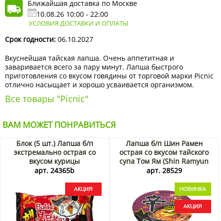
Ближайшая доставка по Москве
10.08.26 10:00 - 22:00
УСЛОВИЯ ДОСТАВКИ И ОПЛАТЫ
Срок годности:
06.10.2027
Вкуснейшая тайская лапша. Очень аппетитная и
заваривается всего за пару минут. Лапша быстрого
приготовления со вкусом говядины от торговой марки Picnic
отлично насыщает и хорошо усваивается организмом.
Все товары "Picnic"
ВАМ МОЖЕТ ПОНРАВИТЬСЯ
Блок (5 шт.) Лапша б/п
Лапша б/п Шин Рамен
экстремально острая со
острая со вкусом тайского
вкусом курицы
супа Том Ям (Shin Ramyun
3хСпайси/3xSpicy Samyang,
Tom Yum Flavour) Nongshim,
арт. 24365b
арт. 28529
Корея, 140 г*5шт. Акция
Корея, 117 г Акция