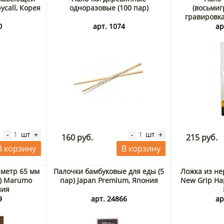
ycall, Корея
одноразовые (100 пар)
(восьмиг
гравировка
Япон
0
арт. 1074
ар
шт
шт
-
+
-
+
160 руб.
215 руб.
В корзину
В корзину
аметр 65 мм
Палочки бамбуковые для еды (5
Ложка из н
т) Marumo
пар) Japan Premium, Япония
New Grip Hap
ния
9
арт. 24866
ар