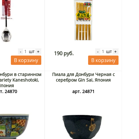
шт
шт
-
+
-
+
190 руб.
В корзину
В корзину
нбури в старинном
Пиала для Донбури Черная с
ariety Kaneshotoki,
серебром Gin Sai, Япония
Япония
т. 24870
арт. 24871