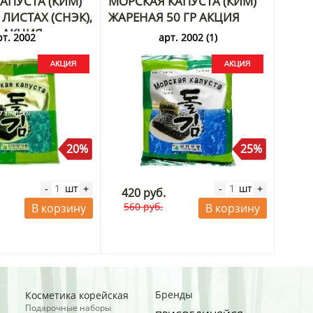
АПУСТА (КИМ)
МОРСКАЯ КАПУСТА (КИМ)
ЛИСТАХ (СНЭК),
ЖАРЕНАЯ 50 ГР АКЦИЯ
Г АКЦИЯ
рт. 2002
арт. 2002 (1)
20%
25%
шт
шт
-
+
-
+
420 руб.
560 руб.
В корзину
В корзину
Бренды
Косметика корейская
Подарочные наборы