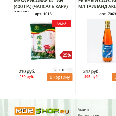
МУКА РИСОВАЯ КИТАЙ
РЫБНЫЙ СОУС AR
(400 ГР.) (ЧАПСАЛЬ КАРУ)
МЛ ТАИЛАНД АК
АКЦИЯ
арт. 1015
арт. 706
25%
шт
-
+
210 руб.
347 руб.
280 руб.
495 руб.
В корзину
Акции
Распродажи