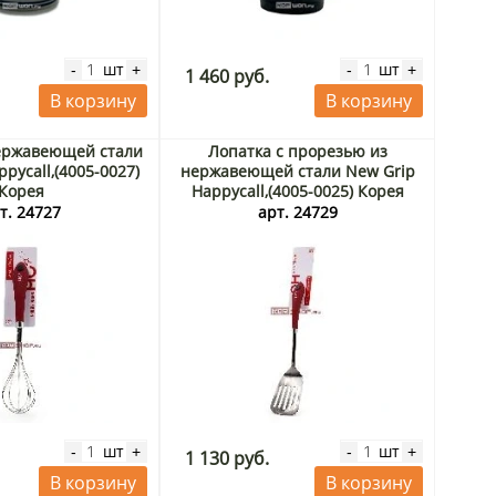
шт
шт
-
+
-
+
1 460 руб.
В корзину
В корзину
ержавеющей стали
Лопатка с прорезью из
pycall,(4005-0027)
нержавеющей стали New Grip
Корея
Happycall,(4005-0025) Корея
т. 24727
арт. 24729
шт
шт
-
+
-
+
1 130 руб.
В корзину
В корзину