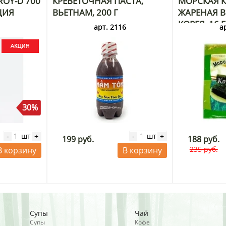
OY-D 700
КРЕВЕТОЧНАЯ ПАСТА,
МОРСКАЯ К
ЦИЯ
ВЬЕТНАМ, 200 Г
ЖАРЕНАЯ В 
КОРЕЯ, 16 
3
арт. 2116
а
30%
шт
шт
-
+
-
+
199 руб.
188 руб.
235 руб.
В корзину
В корзину
Супы
Чай
Супы
Кофе