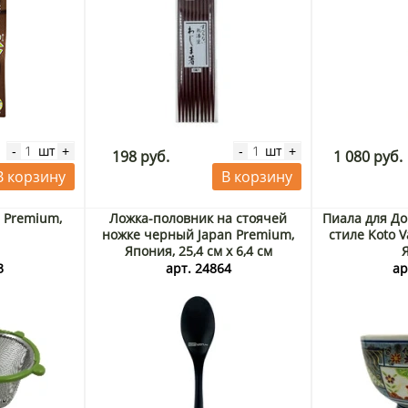
шт
шт
-
+
-
+
198 руб.
1 080 руб.
В корзину
В корзину
n Premium,
Ложка-половник на стоячей
Пиала для До
ножке черный Japan Premium,
стиле Koto V
Япония, 25,4 см х 6,4 см
3
арт. 24864
ар