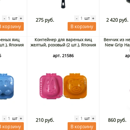
шт
шт
-
+
-
+
275 руб.
2 420 руб.
В корзину
В корзину
реных яиц
Контейнер для вареных яиц
Венчик из н
шт.), Япония
желтый, розовый (2 шт.), Япония
New Grip Hap
5
арт. 21586
ар
шт
шт
-
+
-
+
210 руб.
860 руб.
В корзину
В корзину