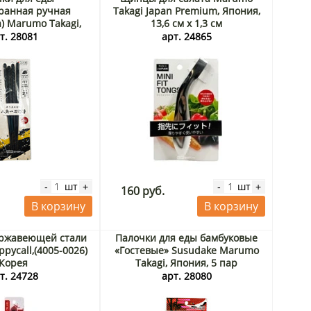
ранная ручная
Takagi Japan Premium, Япония,
) Marumo Takagi,
13,6 см х 1,3 см
ия, 2 пары
т. 28081
арт. 24865
шт
шт
-
+
-
+
160 руб.
В корзину
В корзину
ержавеющей стали
Палочки для еды бамбуковые
pycall,(4005-0026)
«Гостевые» Susudake Marumo
Корея
Takagi, Япония, 5 пар
т. 24728
арт. 28080