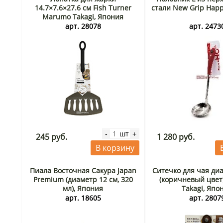
14.7×7.6×27.6 см Fish Turner
стали New Grip Happ
Marumo Takagi, Япония
арт. 28078
арт. 2473
шт
-
+
245 руб.
1 280 руб.
В корзину
Пиала Восточная Сакура Japan
Ситечко для чая ди
Premium (диаметр 12 см, 320
(коричневый цве
мл), Япония
Takagi, Япо
арт. 18605
арт. 2807