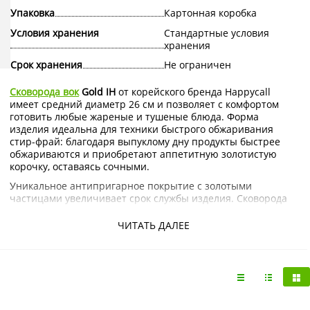
Упаковка
Картонная коробка
Условия хранения
Стандартные условия
хранения
Срок хранения
Не ограничен
Сковорода вок
Gold IH
от корейского бренда Happycall
имеет средний диаметр 26 см и позволяет с комфортом
готовить любые жареные и тушеные блюда. Форма
изделия идеальна для техники быстрого обжаривания
стир-фрай: благодаря выпуклому дну продукты быстрее
обжариваются и приобретают аппетитную золотистую
корочку, оставаясь сочными.
Уникальное антипригарное покрытие с золотыми
частицами увеличивает срок службы изделия. Сковорода
подходит для индукционных плит.
ЧИТАТЬ ДАЛЕЕ
Купить сковороду вок Gold IH Happycall 26 см с доставкой
на дом по Москве и Подмосковью можно в интернет-
магазине KorShop.ru.