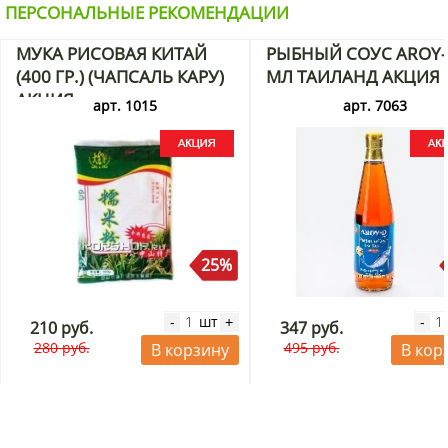
ПЕРСОНАЛЬНЫЕ РЕКОМЕНДАЦИИ
МУКА РИСОВАЯ КИТАЙ
РЫБНЫЙ СОУС AROY-
(400 ГР.) (ЧАПСАЛЬ КАРУ)
МЛ ТАИЛАНД АКЦИЯ
АКЦИЯ
арт. 1015
арт. 7063
25%
шт
-
+
-
210 руб.
347 руб.
280 руб.
495 руб.
В корзину
В кор