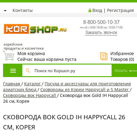
Контакты
Вход
|
Регистрация
8-800-500-10-37
пн-сб: с 9:00-18:00; вс: 10:00-17:00
Заказать звонок
корейские
продукты и косметика
Моя корзина
Избранное
Сейчас ваша корзина пуста
Товаров (
0
)
Главная
/
Каталог
/
Посуда и аксессуары для приготовления
азиатских блюд
/
Сковороды из Кореи Happycall и S Master
/
Сковороды вок Happycall
/
Сковорода вок Gold IH Happycall
26 см, Корея
СКОВОРОДА ВОК GOLD IH HAPPYCALL 26
СМ, КОРЕЯ