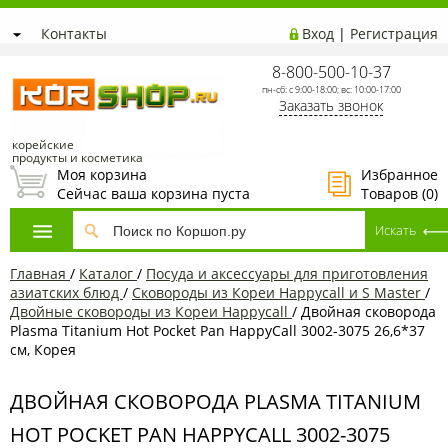
Контакты
Вход
|
Регистрация
8-800-500-10-37
пн-сб: с 9:00-18:00; вс: 10:00-17:00
Заказать звонок
корейские
продукты и косметика
Моя корзина
Избранное
Сейчас ваша корзина пуста
Товаров (
0
)
Главная
/
Каталог
/
Посуда и аксессуары для приготовления
азиатских блюд
/
Сковороды из Кореи Happycall и S Master
/
Двойные сковороды из Кореи Happycall
/
Двойная сковорода
Plasma Titanium Hot Pocket Pan HappyCall 3002-3075 26,6*37
см, Корея
ДВОЙНАЯ СКОВОРОДА PLASMA TITANIUM
HOT POCKET PAN HAPPYCALL 3002-3075