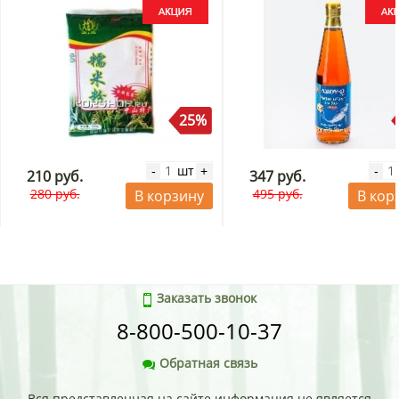
25%
шт
-
+
-
210 руб.
347 руб.
280 руб.
495 руб.
В корзину
В кор
Заказать звонок
8-800-500-10-37
Обратная связь
Вся представленная на сайте информация не является