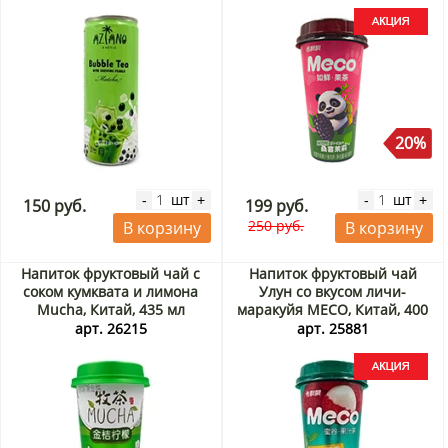
20%
шт
шт
-
+
-
+
150 руб.
199 руб.
250 руб.
В корзину
В корзину
Напиток фруктовый чай с
Напиток фруктовый чай
соком кумквата и лимона
Улун со вкусом личи-
Mucha, Китай, 435 мл
маракуйя MECO, Китай, 400
мл Акция
арт. 26215
арт. 25881