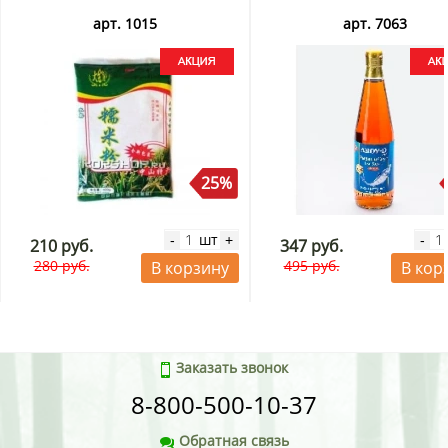
арт. 1015
арт. 7063
25%
шт
-
+
-
210 руб.
347 руб.
280 руб.
495 руб.
В корзину
В кор
Заказать звонок
8-800-500-10-37
Обратная связь