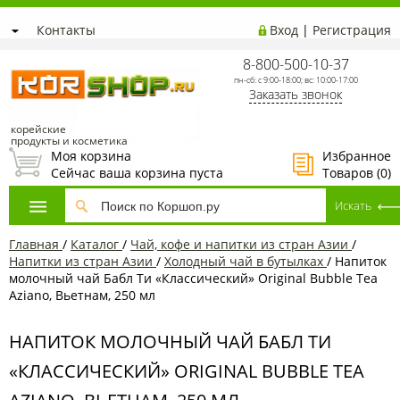
Контакты
Вход
|
Регистрация
8-800-500-10-37
пн-сб: с 9:00-18:00; вс: 10:00-17:00
Заказать звонок
корейские
продукты и косметика
Моя корзина
Избранное
Сейчас ваша корзина пуста
Товаров (
0
)
Главная
/
Каталог
/
Чай, кофе и напитки из стран Азии
/
Напитки из стран Азии
/
Холодный чай в бутылках
/
Напиток
молочный чай Бабл Ти «Классический» Original Bubble Tea
Aziano, Вьетнам, 250 мл
НАПИТОК МОЛОЧНЫЙ ЧАЙ БАБЛ ТИ
«КЛАССИЧЕСКИЙ» ORIGINAL BUBBLE TEA