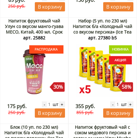
89 руб.
130 руб.
250 руб.
В корзину
В корзину
Напиток фруктовый чай
Набор (5 уп. по 230 мл)
Улун со вкусом манго-гуава
Напиток б/а «Холодный чай
MECO, Китай, 400 мл. Срок
со вкусом персика» (Ice Tea
до 18.09.2026. Распродажа
Peach) Самлип / Samlip,
арт. 25882
арт. 27380 b5
Корея, 230 мл х 5 шт. Акция
30%
58%
шт
шт
-
+
-
+
175 руб.
355 руб.
250 руб.
855 руб.
В корзину
В корзину
Блок (10 уп. по 230 мл)
Напиток фруктовый чай с
Напиток б/а «Холодный чай
соком медового персика и