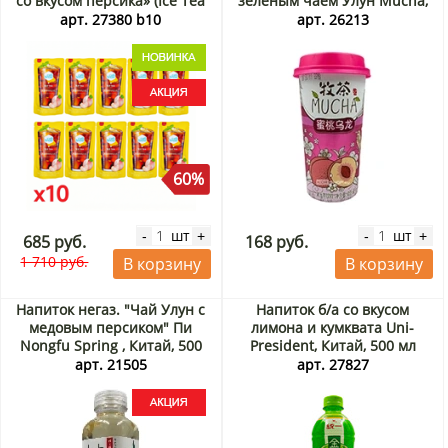
со вкусом персика» (Ice Tea
зеленым чаем Улун Mucha,
Peach) Самлип / Samlip,
Китай, 435 мл
арт. 27380 b10
арт. 26213
Корея, 230 мл х 10 шт. Акция
60%
шт
шт
-
+
-
+
685 руб.
168 руб.
1 710 руб.
В корзину
В корзину
Напиток негаз. "Чай Улун с
Напиток б/а со вкусом
медовым персиком" Пи
лимона и кумквата Uni-
Nongfu Spring , Китай, 500
President, Китай, 500 мл
мл Акция
арт. 21505
арт. 27827