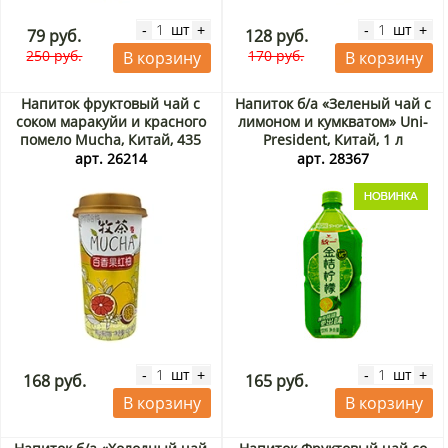
шт
шт
-
+
-
+
79 руб.
128 руб.
250 руб.
170 руб.
В корзину
В корзину
Напиток фруктовый чай с
Напиток б/а «Зеленый чай с
соком маракуйи и красного
лимоном и кумкватом» Uni-
помело Mucha, Китай, 435
President, Китай, 1 л
мл
арт. 26214
арт. 28367
шт
шт
-
+
-
+
168 руб.
165 руб.
В корзину
В корзину