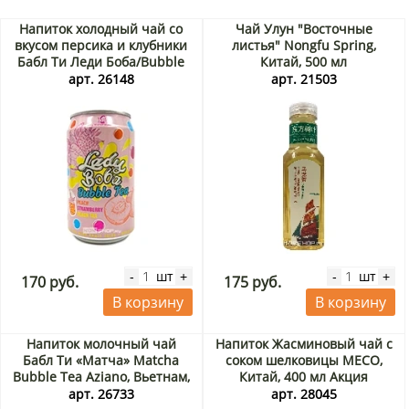
Напиток холодный чай со
Чай Улун "Восточные
вкусом персика и клубники
листья" Nongfu Spring,
Бабл Ти Леди Боба/Bubble
Китай, 500 мл
Tea Lady Boba Madam Hong,
арт. 26148
арт. 21503
Тайвань, 320 мл
шт
шт
-
+
-
+
170 руб.
175 руб.
В корзину
В корзину
Напиток молочный чай
Напиток Жасминовый чай с
Бабл Ти «Матча» Matcha
соком шелковицы MECO,
Bubble Tea Aziano, Вьетнам,
Китай, 400 мл Акция
250 мл
арт. 26733
арт. 28045