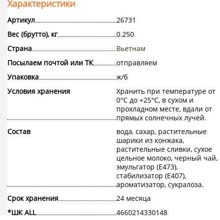
Характеристики
Артикул
26731
Вес (брутто), кг
0.250
Страна
Вьетнам
Посылаем почтой или ТК
отправляем
Упаковка
ж/б
Условия хранения
Хранить при температуре от
0°С до +25°С, в сухом и
прохладном месте, вдали от
прямых солнечных лучей.
Состав
вода, сахар, растительные
шарики из конжака,
растительные сливки, сухое
цельное молоко, черный чай,
эмульгатор (Е473),
стабилизатор (Е407),
ароматизатор, сукралоза.
Срок хранения
24 месяца
*ШК ALL
4660214330148