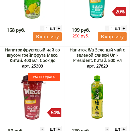
20%
шт
шт
-
+
-
+
168 руб.
199 руб.
250 руб.
В корзину
В корзину
Напиток фруктовый чай со
Напиток б/а Зеленый чай с
вкусом грейпфрута Meco,
зеленой сливой Uni-
Китай, 400 мл. Срок до
President, Китай, 500 мл
27.08.2026. Распродажа
арт. 25303
арт. 27829
64%
шт
шт
-
+
-
+