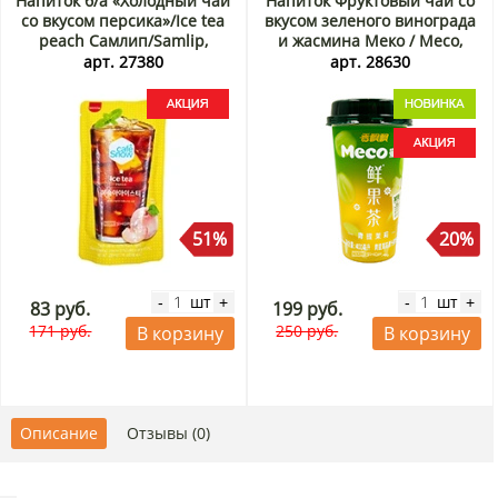
Напиток б/а «Холодный чай
Напиток Фруктовый чай со
со вкусом персика»/Ice tea
вкусом зеленого винограда
peach Самлип/Samlip,
и жасмина Меко / Meco,
Корея, 230 мл Акция
Китай, 400 мл Акция
арт. 27380
арт. 28630
51%
20%
шт
шт
-
+
-
+
83 руб.
199 руб.
171 руб.
250 руб.
В корзину
В корзину
Описание
Отзывы (0)