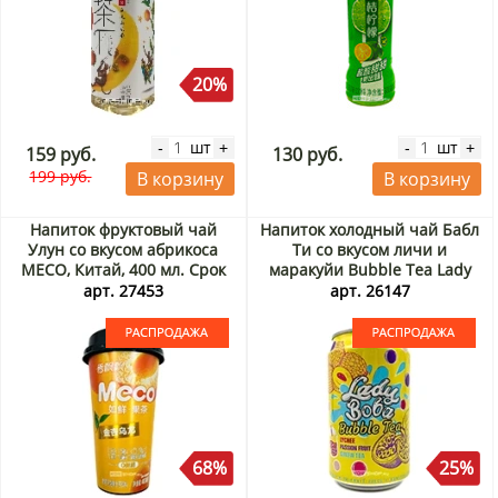
20%
шт
шт
-
+
-
+
159 руб.
130 руб.
199 руб.
В корзину
В корзину
Напиток фруктовый чай
Напиток холодный чай Бабл
Улун со вкусом абрикоса
Ти со вкусом личи и
MECO, Китай, 400 мл. Срок
маракуйи Bubble Tea Lady
до 13.08.2026. Акция
Boba Madam Hong, Тайвань,
арт. 27453
арт. 26147
Распродажа
320 мл. Срок до 30.09.2026.
Распродажа
68%
25%