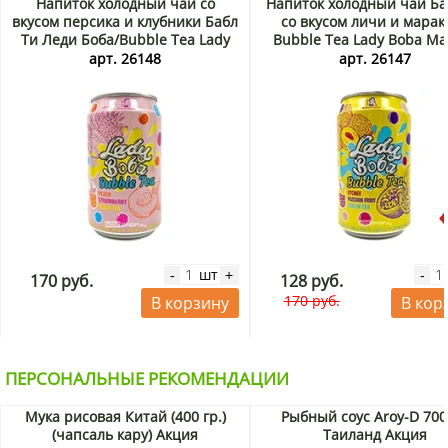
Напиток холодный чай со
Напиток холодный чай Ба
вкусом персика и клубники Бабл
со вкусом личи и марак
Ти Леди Боба/Bubble Tea Lady
Bubble Tea Lady Boba M
Boba Madam Hong, Тайвань, 320
Hong, Тайвань, 320 мл. Ср
арт. 26148
арт. 26147
мл
30.09.2026. Распрода
шт
-
+
-
170 руб.
128 руб.
170 руб.
В корзину
В кор
ПЕРСОНАЛЬНЫЕ РЕКОМЕНДАЦИИ
Мука рисовая Китай (400 гр.)
Рыбный соус Aroy-D 700
(чапсаль кару) Акция
Таиланд Акция