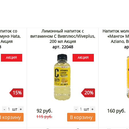
питок со
Лимонный напиток с
Напиток мол
мунэ Hata,
витамином С Вивплюс/Viiveplus,
«Манго» M
 Акция
200 мл Акция
Aziano, 
3
арт. 22048
ар
15%
20%
шт
шт
-
+
-
+
92 руб.
160 руб.
115 руб.
В корзину
В корзину