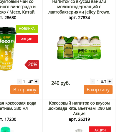
руктовый чай со
Напиток со вкусом ванили
еного винограда и
молокосодержащий с
ко / Meco, Китай,
лактобактериями Jelley Brown,
 мл Акция
Китай, 4*100 мл
т. 28630
арт. 27834
20%
шт
шт
-
+
-
+
240 руб.
В корзину
В корзину
я кокосовая вода
Кокосовый напиток со вкусом
ьетнам, 330 мл
шоколада Rita, Вьетнам, 290 мл
Акция
т. 17230
арт. 26219