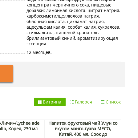
концентрат черничного сока, пищевые
добавки: лимонная кислота, цитрат натрия,
карбоксиметилцеллюлоза натрия,
яблочная кислота, цикламат натрия,
ацесульфам калия, сорбат калия, сукралоза,
этилмальтол, пищевой краситель
бриллиантовый синий, ароматизирующая
эссенция.
12 месяцев.
Витрина
Галерея
Список
 «Личи»/Lychee ade
Напиток фруктовый чай Улун со
ip, Корея, 230 мл
вкусом манго-гуава MECO,
Китай, 400 мл. Срок до