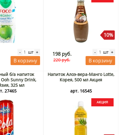
10%
шт
шт
-
+
-
+
198 руб.
220 руб.
В корзину
В корзину
ный б/а напиток
Напиток Алоэ-вера-Манго Lotte,
 Ooh Sunny Drink,
Корея, 500 мл Акция
зия, 325 мл
т. 27465
арт. 16545