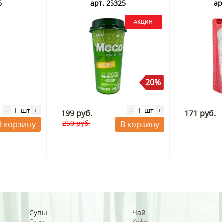
рея, 235 мл
6
арт. 25325
ар
20%
шт
шт
-
+
-
+
199 руб.
171 руб.
250 руб.
В корзину
В корзину
Супы
Чай
Супы
Кофе