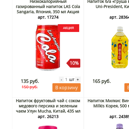
Низкокалорийный
Напиток б/а «Груша 
газированный напиток LAS Cola
Uni-President, Ки
Sangaria, Япония, 350 мл Акция
арт. 17274
арт. 2836
10%
шт
-
+
135 руб.
165 руб.
150 руб.
В корзину
Напиток фруктовый чай с соком
Напиток Милкис Вино
медового персика и зеленым
Milkis Корея, 500
чаем Улун Mucha, Китай, 435 мл
арт. 26213
арт. 2438