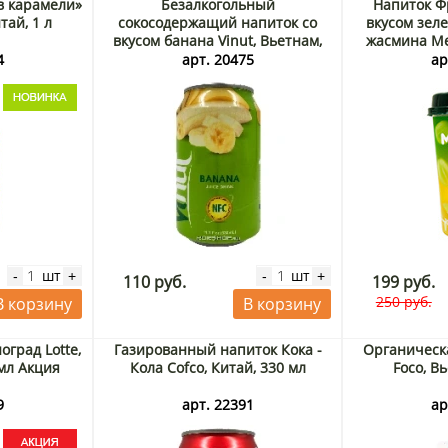
в карамели»
Безалкогольный
Напиток Ф
тай, 1 л
сокосодержащий напиток со
вкусом зел
вкусом банана Vinut, Вьетнам,
жасмина Ме
330 мл
400
4
арт. 20475
ар
шт
шт
-
+
-
+
110 руб.
199 руб.
250 руб.
В корзину
В корзину
град Lotte,
Газированный напиток Кока -
Органическа
 мл Акция
Кола Cofco, Китай, 330 мл
Foco, В
9
арт. 22391
ар