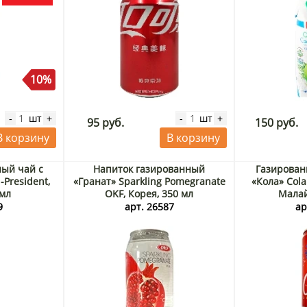
10%
шт
шт
-
+
-
+
95 руб.
150 руб.
В корзину
В корзину
ный чай с
Напиток газированный
Газирован
-President,
«Гранат» Sparkling Pomegranate
«Кола» Cola
 мл
OKF, Корея, 350 мл
Малай
9
арт. 26587
ар