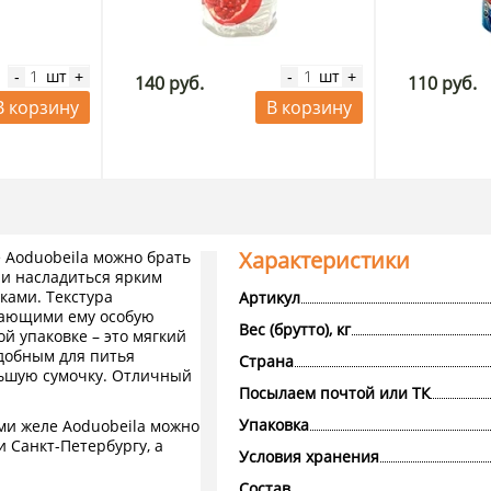
шт
шт
-
+
-
+
140 руб.
110 руб.
В корзину
В корзину
Характеристики
 Aoduobeila можно брать
я и насладиться ярким
ками. Текстура
Артикул
дающими ему особую
Вес (брутто), кг
й упаковке – это мягкий
добным для питья
Страна
льшую сумочку. Отличный
Посылаем почтой или ТК
Упаковка
ми желе Aoduobeila можно
и Санкт-Петербургу, а
Условия хранения
Состав