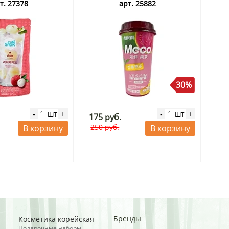
18.09.2026. Распродажа
т. 27378
арт. 25882
30%
шт
шт
-
+
-
+
175 руб.
250 руб.
В корзину
В корзину
Бренды
Косметика корейская
Подарочные наборы