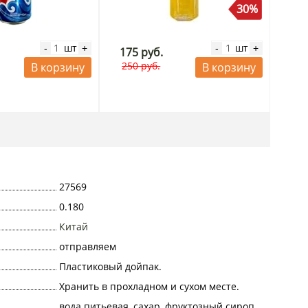
30%
шт
шт
-
+
-
+
175 руб.
250 руб.
В корзину
В корзину
27569
0.180
Китай
отправляем
Пластиковый дойпак.
Хранить в прохладном и сухом месте.
вода питьевая, сахар, фруктозный сироп,