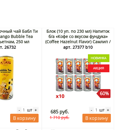
очный чай Бабл Ти
Блок (10 уп. по 230 мл) Напиток
ango Bubble Tea
б/а «Кофе со вкусом фундука»
Вьетнам, 250 мл
(Coffee Hazelnut Flavor) Самлип /
Samlip, Корея, 230 мл х 10 шт.
т. 26732
арт. 27377 b10
Акция
60%
шт
шт
-
+
-
+
685 руб.
1 710 руб.
В корзину
В корзину