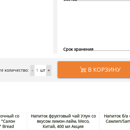
Срок хранения
В КОРЗИНУ
е количество:
шт
-
+
лочный со
Напиток фруктовый чай Улун со
Напиток б/а
 "Салон
вкусом лимон-лайм, Meco,
Самлип/Saml
" Bread
Китай, 400 мл Акция