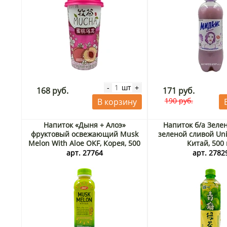
шт
-
+
168 руб.
171 руб.
190 руб.
В корзину
Напиток «Дыня + Алоэ»
Напиток б/а Зеле
фруктовый освежающий Musk
зеленой сливой Uni
Melon With Aloe OKF, Корея, 500
Китай, 500
мл
арт. 27764
арт. 2782