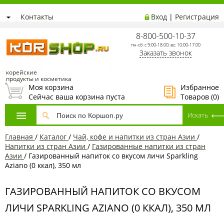
Контакты
Вход
|
Регистрация
8-800-500-10-37
пн-сб: с 9:00-18:00; вс: 10:00-17:00
Заказать звонок
корейские
продукты и косметика
Моя корзина
Избранное
Сейчас ваша корзина пуста
Товаров (
0
)
Главная
/
Каталог
/
Чай, кофе и напитки из стран Азии
/
Напитки из стран Азии
/
Газированные напитки из стран
Азии
/
Газированный напиток со вкусом личи Sparkling
Aziano (0 ккал), 350 мл
ГАЗИРОВАННЫЙ НАПИТОК СО ВКУСОМ
ЛИЧИ SPARKLING AZIANO (0 ККАЛ), 350 МЛ