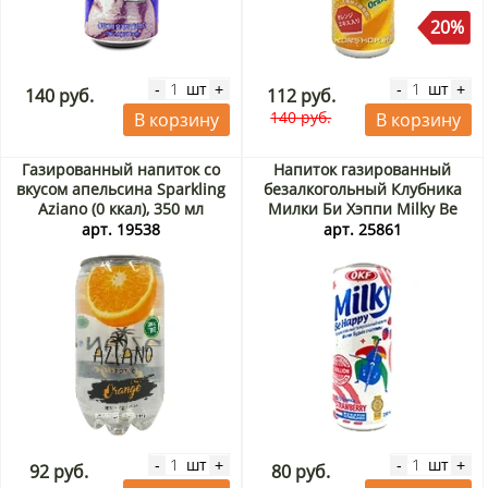
20%
шт
шт
-
+
-
+
140 руб.
112 руб.
140 руб.
В корзину
В корзину
Газированный напиток со
Напиток газированный
вкусом апельсина Sparkling
безалкогольный Клубника
Aziano (0 ккал), 350 мл
Милки Би Хэппи Milky Be
Happy OKF, Корея, 250 мл
арт. 19538
арт. 25861
шт
шт
-
+
-
+
92 руб.
80 руб.