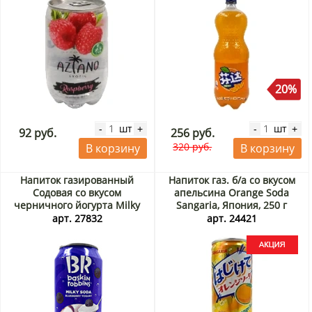
20%
шт
шт
-
+
-
+
92 руб.
256 руб.
320 руб.
В корзину
В корзину
Напиток газированный
Напиток газ. б/а со вкусом
Содовая со вкусом
апельсина Orange Soda
черничного йогурта Milky
Sangaria, Япония, 250 г
Soda Blueberry Yogurt Baskin
Акция
арт. 27832
арт. 24421
Robbins, Корея, 350 мл