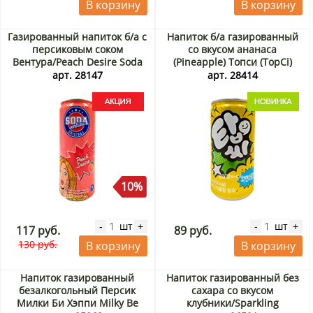
В корзину
В корзину
Газированный напиток б/а с
Напиток б/а газированный
персиковым соком
со вкусом ананаса
Вентура/Peach Desire Soda
(Pineapple) Топси (TopCi)
Ventura Rita, Вьетнам, 330
Ilhwa, Корея, 190 мл
арт. 28147
арт. 28414
мл Акция
10%
шт
шт
-
+
-
+
117 руб.
89 руб.
130 руб.
В корзину
В корзину
Напиток газированный
Напиток газированный без
безалкогольный Персик
сахара со вкусом
Милки Би Хэппи Milky Be
клубники/Sparkling