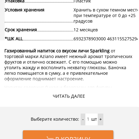
Упаковка
Пластик
Условия хранения
Хранить в сухом темном мест
при температуре от 0 до +25
градусов
Срок хранения
12 месяцев
*ШК ALL
6932378903000 463115527529
Газированный напиток со вкусом личи Sparkling
от
торговой марки Aziano имеет нежный аромат тропических
фруктов и отлично освежает. С его помощью можно
утолить жажду и восполнить нехватку глюкозы. Баночка
легко помещается в сумку, а е привлекательное
оформление поднимает настроение.
Напиток содержит 0 ккал и безопасен для фигуры.
Купить газированный напиток со вкусом личи Sparkling
ЧИТАТЬ ДАЛЕЕ
Aziano с доставкой на дом по Москве и области можно в
интернет-магазине KorShop.ru.
Выберите количество:
шт
-
+