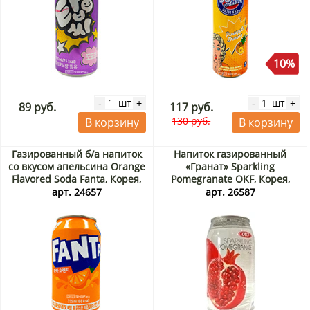
10%
шт
шт
-
+
-
+
89 руб.
117 руб.
130 руб.
В корзину
В корзину
Газированный б/a напиток
Напиток газированный
со вкусом апельсина Orange
«Гранат» Sparkling
Flavored Soda Fanta, Корея,
Pomegranate OKF, Корея,
355 мл
350 мл
арт. 24657
арт. 26587