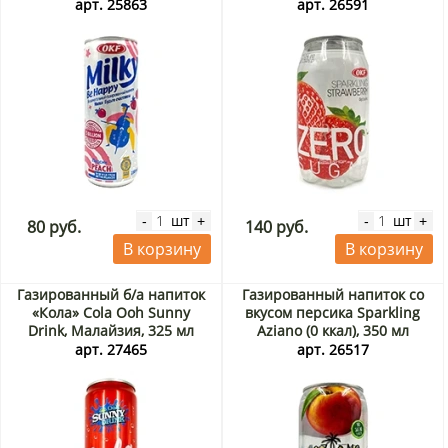
Happy OKF, Корея, 250 мл
strawberry zero sugar OKF,
арт. 25863
арт. 26591
Корея, 350 мл
шт
шт
-
+
-
+
80 руб.
140 руб.
В корзину
В корзину
Газированный б/а напиток
Газированный напиток со
«Кола» Cola Ooh Sunny
вкусом персика Sparkling
Drink, Малайзия, 325 мл
Aziano (0 ккал), 350 мл
арт. 27465
арт. 26517