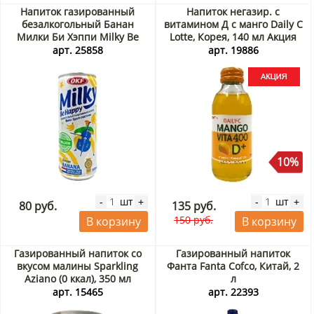
Напиток газированный
Напиток негазир. с
безалкогольный Банан
витамином Д с манго Daily C
Милки Би Хэппи Milky Be
Lotte, Корея, 140 мл Акция
Happy OKF, Корея, 250 мл
арт. 25858
арт. 19886
10%
шт
шт
-
+
-
+
80 руб.
135 руб.
150 руб.
В корзину
В корзину
Газированный напиток со
Газированный напиток
вкусом малины Sparkling
Фанта Fanta Cofco, Китай, 2
Aziano (0 ккал), 350 мл
л
арт. 15465
арт. 22393