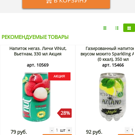
В КОРЗИНУ
РЕКОМЕНДУЕМЫЕ ТОВАРЫ
Напиток негаз. Личи ViNut,
Газированный напиток
Вьетнам, 330 мл Акция
вкусом мохито Sparkling A
(0 ккал), 350 мл
арт. 10569
арт. 15466
28%
шт
-
+
-
79 руб.
92 руб.