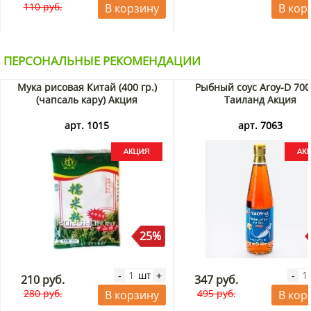
110 руб.
В корзину
В кор
ПЕРСОНАЛЬНЫЕ РЕКОМЕНДАЦИИ
Мука рисовая Китай (400 гр.)
Рыбный соус Aroy-D 700
(чапсаль кару) Акция
Таиланд Акция
арт. 1015
арт. 7063
25%
шт
-
+
-
210 руб.
347 руб.
280 руб.
495 руб.
В корзину
В кор