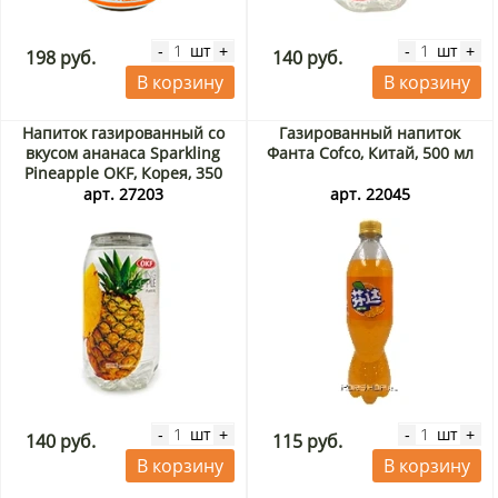
шт
шт
-
+
-
+
198 руб.
140 руб.
В корзину
В корзину
Напиток газированный со
Газированный напиток
вкусом ананаса Sparkling
Фанта Cofco, Китай, 500 мл
Pineapple OKF, Корея, 350
мл
арт. 27203
арт. 22045
шт
шт
-
+
-
+
140 руб.
115 руб.
В корзину
В корзину