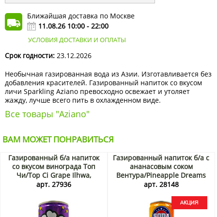
Ближайшая доставка по Москве
11.08.26 10:00 - 22:00
УСЛОВИЯ ДОСТАВКИ И ОПЛАТЫ
Срок годности:
23.12.2026
Необычная газированная вода из Азии. Изготавливается без
добавления красителей. Газированный напиток со вкусом
личи Sparkling Aziano превосходно освежает и утоляет
жажду, лучше всего пить в охлажденном виде.
Все товары "Aziano"
ВАМ МОЖЕТ ПОНРАВИТЬСЯ
Газированный б/а напиток
Газированный напиток б/а с
со вкусом винограда Топ
ананасовым соком
Чи/Top Ci Grape Ilhwa,
Вентура/Pineapple Dreams
Корея, 190 мл
Soda Ventura Rita, Вьетнам,
арт. 27936
арт. 28148
330 мл Акция