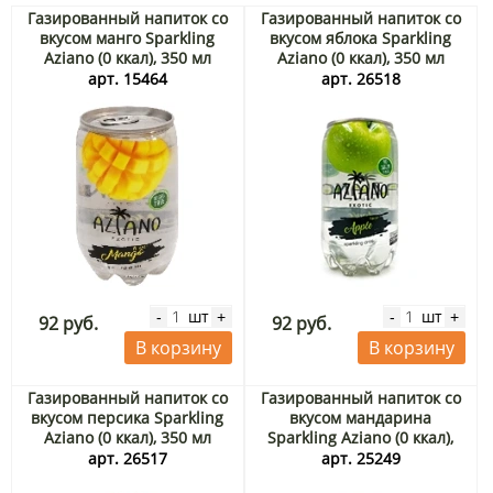
Газированный напиток со
Газированный напиток со
вкусом манго Sparkling
вкусом яблока Sparkling
Aziano (0 ккал), 350 мл
Aziano (0 ккал), 350 мл
арт. 15464
арт. 26518
шт
шт
-
+
-
+
92 руб.
92 руб.
В корзину
В корзину
Газированный напиток со
Газированный напиток со
вкусом персика Sparkling
вкусом мандарина
Aziano (0 ккал), 350 мл
Sparkling Aziano (0 ккал),
350 мл
арт. 26517
арт. 25249