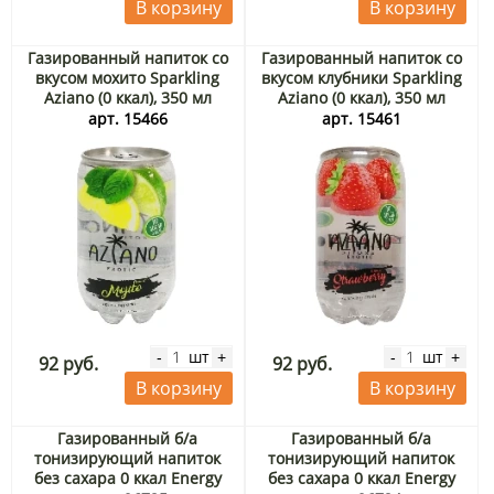
В корзину
В корзину
Газированный напиток со
Газированный напиток со
вкусом мохито Sparkling
вкусом клубники Sparkling
Aziano (0 ккал), 350 мл
Aziano (0 ккал), 350 мл
арт. 15466
арт. 15461
шт
шт
-
+
-
+
92 руб.
92 руб.
В корзину
В корзину
Газированный б/а
Газированный б/а
тонизирующий напиток
тонизирующий напиток
без сахара 0 ккал Energy
без сахара 0 ккал Energy