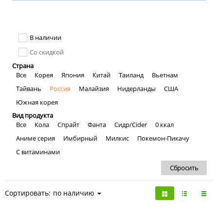
В наличии
Со скидкой
Страна
Все
Корея
Япония
Китай
Таиланд
Вьетнам
Тайвань
Россия
Малайзия
Нидерланды
США
Южная корея
Вид продукта
Все
Кола
Спрайт
Фанта
Сидр/Cider
0 ккал
Аниме серия
Имбирный
Милкис
Покемон-Пикачу
С витаминами
Сортировать:
по наличию