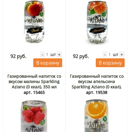
шт
шт
-
+
-
+
92 руб.
92 руб.
В корзину
В корзину
Газированный напиток со
Газированный напиток со
вкусом малины Sparkling
вкусом апельсина
Aziano (0 ккал), 350 мл
Sparkling Aziano (0 ккал),
350 мл
арт. 15465
арт. 19538