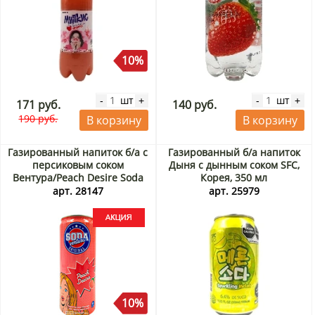
10%
шт
шт
-
+
-
+
171 руб.
140 руб.
190 руб.
В корзину
В корзину
Газированный напиток б/а с
Газированный б/а напиток
персиковым соком
Дыня с дынным соком SFC,
Вентура/Peach Desire Soda
Корея, 350 мл
Ventura Rita, Вьетнам, 330
арт. 28147
арт. 25979
мл Акция
10%