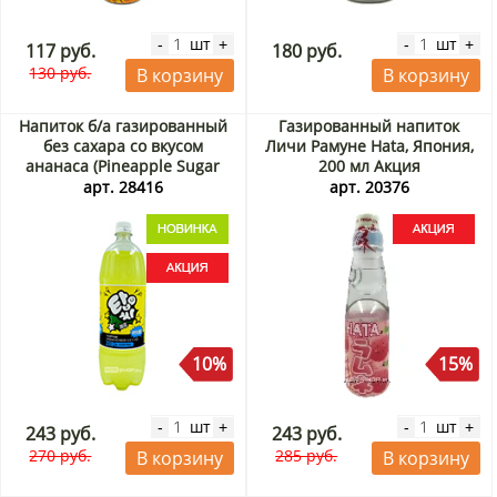
шт
шт
-
+
-
+
117 руб.
180 руб.
130 руб.
В корзину
В корзину
Напиток б/а газированный
Газированный напиток
без сахара со вкусом
Личи Рамуне Hata, Япония,
ананаса (Pineapple Sugar
200 мл Акция
Free) Топси (TopCi) Ilhwa,
арт. 28416
арт. 20376
Корея, 1,5 л Акция
10%
15%
шт
шт
-
+
-
+
243 руб.
243 руб.
270 руб.
285 руб.
В корзину
В корзину