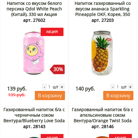
Напиток со вкусом белого
Напиток газированный со
персика Qdol White Peach
вкусом ананаса Sparkling
(Китай), 330 мл Акция
Pineapple OKF, Корея, 350
мл
арт. 27602
арт. 27203
30%
шт
шт
-
+
-
+
139 руб.
140 руб.
199 руб.
В корзину
В корзину
Газированный напиток б/а с
Газированный напиток б/а с
черничным соком
апельсиновым соком
Вентура/Blueberry Love Soda
Вентура/Orange Twist Soda
Ventura Rita, Вьетнам, 330
Ventura Rita, Вьетнам, 330
арт. 28143
арт. 28146
мл Акция
мл Акция