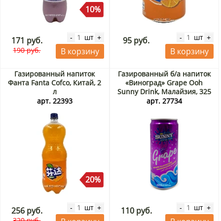
10%
шт
шт
-
+
-
+
171 руб.
95 руб.
190 руб.
В корзину
В корзину
Газированный напиток
Газированный б/а напиток
Фанта Fanta Cofco, Китай, 2
«Виноград» Grape Ooh
л
Sunny Drink, Малайзия, 325
мл
арт. 22393
арт. 27734
20%
шт
шт
-
+
-
+
256 руб.
110 руб.
320 руб.