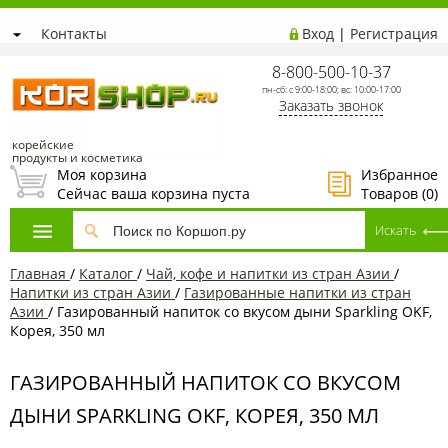
Контакты
Вход
|
Регистрация
8-800-500-10-37
пн-сб: с 9:00-18:00; вс: 10:00-17:00
Заказать звонок
корейские
продукты и косметика
Моя корзина
Избранное
Сейчас ваша корзина пуста
Товаров (
0
)
Главная
/
Каталог
/
Чай, кофе и напитки из стран Азии
/
Напитки из стран Азии
/
Газированные напитки из стран
Азии
/
Газированный напиток со вкусом дыни Sparkling OKF,
Корея, 350 мл
ГАЗИРОВАННЫЙ НАПИТОК СО ВКУСОМ
ДЫНИ SPARKLING OKF, КОРЕЯ, 350 МЛ