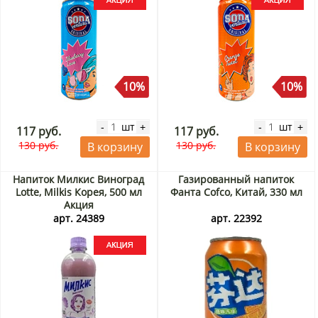
10%
10%
шт
шт
-
+
-
+
117 руб.
117 руб.
130 руб.
130 руб.
В корзину
В корзину
Напиток Милкис Виноград
Газированный напиток
Lotte, Milkis Корея, 500 мл
Фанта Cofco, Китай, 330 мл
Акция
арт. 24389
арт. 22392