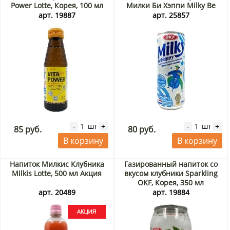
Power Lotte, Корея, 100 мл
Милки Би Хэппи Milky Be
Happy OKF, Корея, 250 мл
арт. 19887
арт. 25857
шт
шт
-
+
-
+
85 руб.
80 руб.
В корзину
В корзину
Напиток Милкис Клубника
Газированный напиток со
Milkis Lotte, 500 мл Акция
вкусом клубники Sparkling
OKF, Корея, 350 мл
арт. 20489
арт. 19884