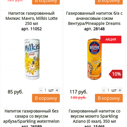
В корзину
В корзину
Напиток газированный
Газированный напиток б/а с
Милкис Манго, Milkis Lotte
ананасовым соком
250 мл
Вентура/Pineapple Dreams
Soda Ventura Rita, Вьетнам,
арт. 11052
арт. 28148
330 мл Акция
10%
шт
шт
-
+
-
+
85 руб.
117 руб.
130 руб.
В корзину
В корзину
Напиток газированный без
Газированный напиток со
сахара со вкусом
вкусом мохито Sparkling
арбуза/Sparkling watermelon
Aziano (0 ккал), 350 мл
zero sugar OKF, Корея, 350
арт. 26589
арт. 15466