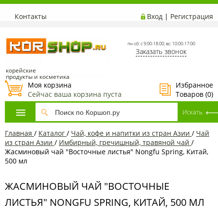
Контакты
Вход
|
Регистрация
пн-сб: с 9:00-18:00; вс: 10:00-17:00
Заказать звонок
корейские
продукты и косметика
Моя корзина
Избранное
Сейчас ваша корзина пуста
Товаров (
0
)
Главная
/
Каталог
/
Чай, кофе и напитки из стран Азии
/
Чай
из стран Азии
/
Имбирный, гречишный, травяной чай
/
Жасминовый чай "Восточные листья" Nongfu Spring, Китай,
500 мл
ЖАСМИНОВЫЙ ЧАЙ "ВОСТОЧНЫЕ
ЛИСТЬЯ" NONGFU SPRING, КИТАЙ, 500 МЛ