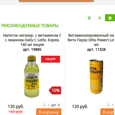
РЕКОМЕНДУЕМЫЕ ТОВАРЫ
Напиток негазир. с витамином С
Витаминизированный на
с лимоном Daily C Lotte, Корея,
Вита Пауэр (Vita Power) Lot
140 мл Акция
мл
арт. 19885
арт. 11328
10%
шт
-
+
-
135 руб.
120 руб.
150 руб.
В корзину
В кор