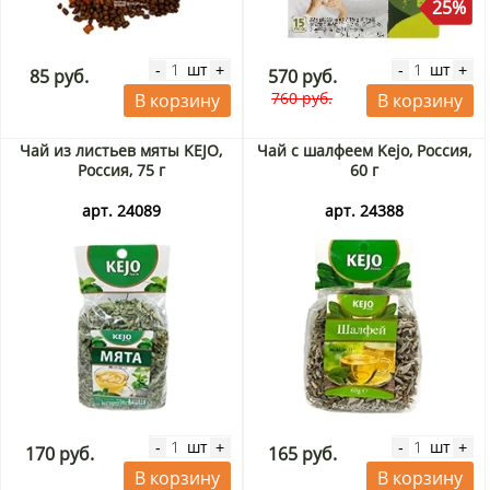
25%
шт
шт
-
+
-
+
85 руб.
570 руб.
760 руб.
В корзину
В корзину
Чай из листьев мяты KEJO,
Чай с шалфеем Kejo, Россия,
Россия, 75 г
60 г
арт. 24089
арт. 24388
шт
шт
-
+
-
+
170 руб.
165 руб.
В корзину
В корзину