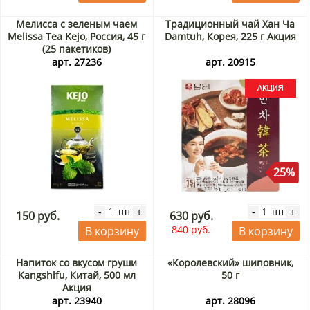
Мелисса с зеленым чаем
Традиционный чай Хан Ча
Melissa Tea Kejo, Россия, 45 г
Damtuh, Корея, 225 г Акция
(25 пакетиков)
арт. 27236
арт. 20915
25%
шт
шт
-
+
-
+
150 руб.
630 руб.
840 руб.
В корзину
В корзину
Напиток со вкусом груши
«Королевский» шиповник,
Kangshifu, Китай, 500 мл
50 г
Акция
арт. 23940
арт. 28096