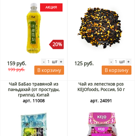
20%
шт
шт
-
+
-
+
159 руб.
125 руб.
199 руб.
В корзину
В корзину
Чай БаБао травяной из
Чай из лепестков роз
паньдахай (от простуды,
KEJOfoods, Россия, 50 г
гриппа), Китай
арт. 11008
арт. 24091