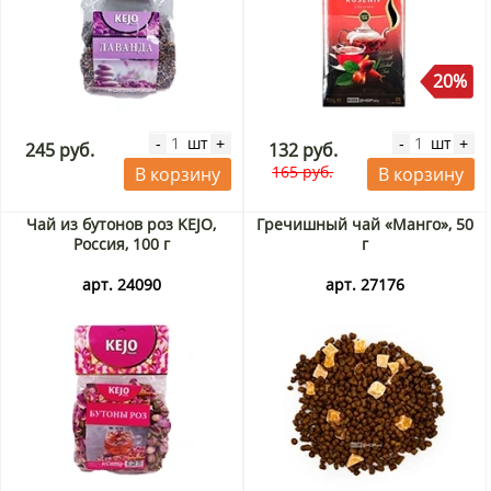
20%
шт
шт
-
+
-
+
245 руб.
132 руб.
165 руб.
В корзину
В корзину
Чай из бутонов роз KEJO,
Гречишный чай «Манго», 50
Россия, 100 г
г
арт. 24090
арт. 27176