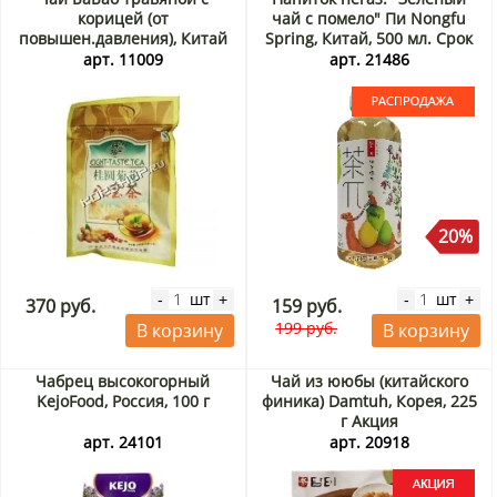
корицей (от
чай с помело" Пи Nongfu
повышен.давления), Китай
Spring, Китай, 500 мл. Срок
до 19.09.2026. Распродажа
арт. 11009
арт. 21486
20%
шт
шт
-
+
-
+
370 руб.
159 руб.
199 руб.
В корзину
В корзину
Чабрец высокогорный
Чай из ююбы (китайского
KejoFood, Россия, 100 г
финика) Damtuh, Корея, 225
г Акция
арт. 24101
арт. 20918