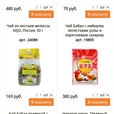
шт
шт
-
+
-
+
480 руб.
70 руб.
В корзину
В корзину
Чай из листьев мелиссы
Чай Бабао с имбирем,
KEJO, Россия, 50 г
лепестками розы и
коричневым сахаром,
Китай, 240 г
арт. 24088
арт. 19805
шт
шт
-
+
-
+
169 руб.
380 руб.
В корзину
В корзину
Чай БаБао травяной с
Напиток негаз. "Зеленый