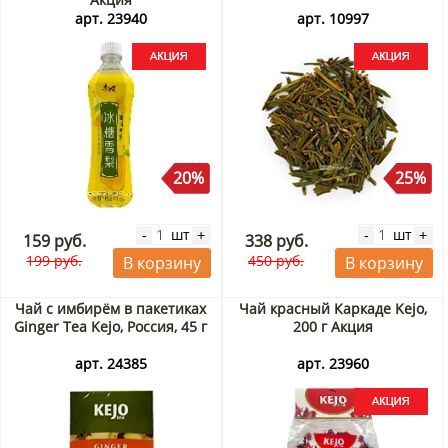
арт. 23940
арт. 10997
20%
25%
шт
шт
-
+
-
+
159 руб.
338 руб.
199 руб.
450 руб.
В корзину
В корзину
Чай с имбирём в пакетиках
Чай красный Каркаде Kejo,
Ginger Tea Kejo, Россия, 45 г
200 г Акция
арт. 24385
арт. 23960