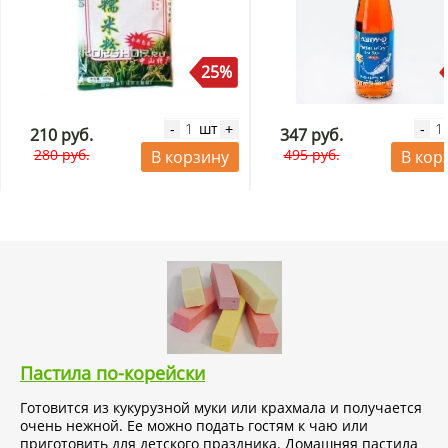
25%
шт
-
+
-
210 руб.
347 руб.
280 руб.
495 руб.
В корзину
В кор
Пастила по-корейски
Готовится из кукурузной муки или крахмала и получается
очень нежной. Ее можно подать гостям к чаю или
приготовить для детского праздника. Домашняя пастила