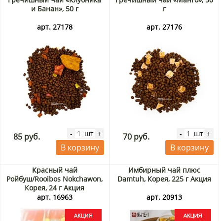
и Банан», 50 г
г
арт. 27178
арт. 27176
шт
шт
-
+
-
+
85 руб.
70 руб.
В корзину
В корзину
Красный чай
Имбирный чай плюс
Ройбуш/Rooibos Nokchawon,
Damtuh, Корея, 225 г Акция
Корея, 24 г Акция
арт. 16963
арт. 20913