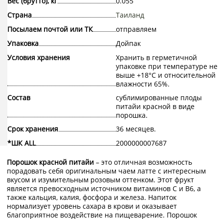
Вес (брутто), кг
0.055
Страна
Таиланд
Посылаем почтой или ТК
отправляем
Упаковка
Дойпак
Условия хранения
Хранить в герметичной
упаковке при температуре не
выше +18°С и относительной
влажности 65%.
Состав
сублимированные плоды
питайи красной в виде
порошка.
Срок хранения
36 месяцев.
*ШК ALL
2000000007687
Порошок красной питайи
– это отличная возможность
порадовать себя оригинальным чаем латте с интересным
вкусом и изумительным розовым оттенком. Этот фрукт
является превосходным источником витаминов С и В6, а
также кальция, калия, фосфора и железа. Напиток
нормализует уровень сахара в крови и оказывает
благоприятное воздействие на пищеварение. Порошок