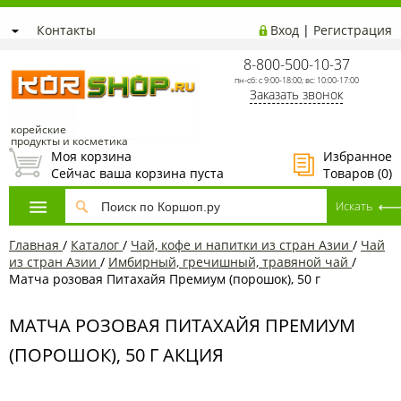
Контакты
Вход
|
Регистрация
8-800-500-10-37
пн-сб: с 9:00-18:00; вс: 10:00-17:00
Заказать звонок
корейские
продукты и косметика
Моя корзина
Избранное
Сейчас ваша корзина пуста
Товаров (
0
)
Главная
/
Каталог
/
Чай, кофе и напитки из стран Азии
/
Чай
из стран Азии
/
Имбирный, гречишный, травяной чай
/
Матча розовая Питахайя Премиум (порошок), 50 г
МАТЧА РОЗОВАЯ ПИТАХАЙЯ ПРЕМИУМ
(ПОРОШОК), 50 Г АКЦИЯ