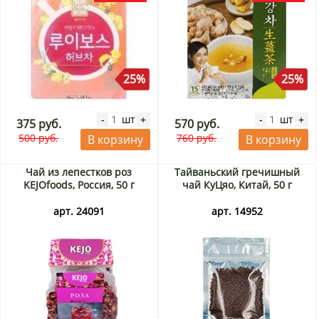
25%
25%
шт
шт
-
+
-
+
375 руб.
570 руб.
500 руб.
760 руб.
В корзину
В корзину
Чай из лепестков роз
Тайваньский гречишный
KEJOfoods, Россия, 50 г
чай КуЦяо, Китай, 50 г
арт. 24091
арт. 14952