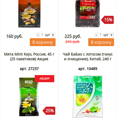
15%
шт
шт
-
+
-
+
160 руб.
225 руб.
265 руб.
В корзину
В корзину
Мята Mint Kejo, Россия, 45 г
Чай БаБао с лотосом (тонус
(25 пакетиков) Акция
и очищение), Китай, 240 г
арт. 27237
арт. 10489
25%