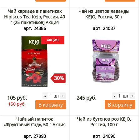
Чай каркаде в пакетиках
Чай из цветов лаванды
Hibiscus Tea Kejo, Россия, 40
KEJO, Россия, 50 г
г (25 пакетиков) Акция
арт. 24386
арт. 24087
30%
шт
шт
-
+
-
+
105 руб.
245 руб.
150 руб.
В корзину
В корзину
Чайный напиток
Чай из бутонов роз KEJO,
«Фруктовый Сад», 50 г Акция
Россия, 100 г
арт. 27893
арт. 24090