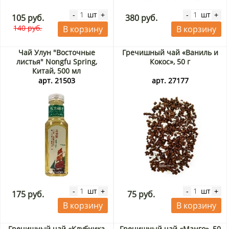
шт
шт
-
+
-
+
105 руб.
380 руб.
140 руб.
В корзину
В корзину
Чай Улун "Восточные
Гречишный чай «Ваниль и
листья" Nongfu Spring,
Кокос», 50 г
Китай, 500 мл
арт. 21503
арт. 27177
шт
шт
-
+
-
+
175 руб.
75 руб.
В корзину
В корзину
Гречишный чай «Клубника
Гречишный чай «Манго», 50