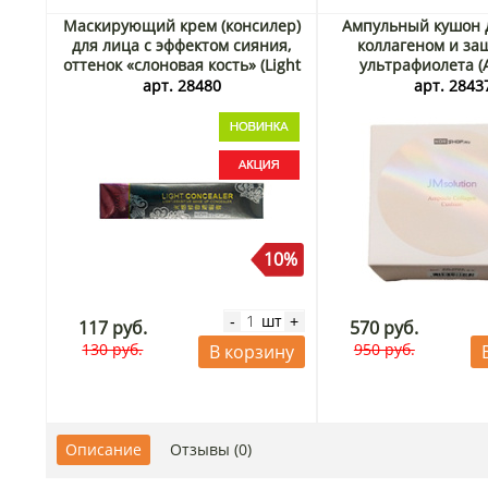
Маскирующий крем (консилер)
Ампульный кушон д
для лица с эффектом сияния,
коллагеном и за
оттенок «слоновая кость» (Light
ультрафиолета (
Sensitive Concealer) Zozu, Китай,
Collagen Cushion) J
арт. 28480
арт. 2843
30 г Акция
Корея, 15 г 
10%
шт
-
+
117 руб.
570 руб.
130 руб.
950 руб.
В корзину
Описание
Отзывы (0)