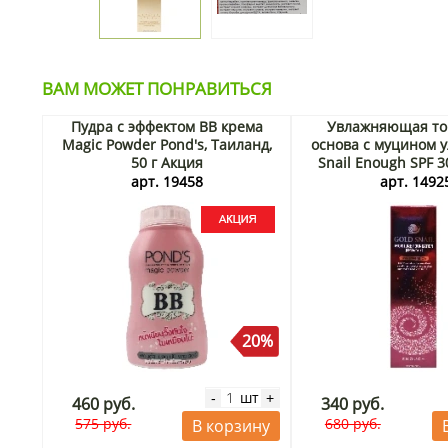
ВАМ МОЖЕТ ПОНРАВИТЬСЯ
Пудра с эффектом ВВ крема
Увлажняющая то
Magic Powder Pond's, Таиланд,
основа с муцином у
50 г Акция
Snail Enough SPF 3
натуральный беж), 
арт. 19458
арт. 1492
20%
шт
-
+
460 руб.
340 руб.
575 руб.
680 руб.
В корзину