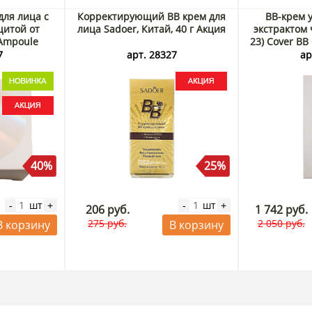
ля лица с
Корректирующий BB крем для
BB-крем 
щитой от
лица Sadoer, Китай, 40 г Акция
экстрактом 
Ampoule
23) Cover BB
Msolution,
Black Rice,
7
арт. 28327
ар
Акция
40%
25%
шт
шт
-
+
-
+
206 руб.
1 742 руб.
275 руб.
2 050 руб.
В корзину
В корзину