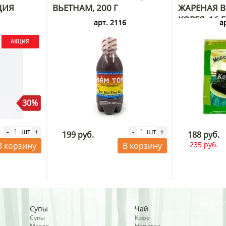
ЦИЯ
ВЬЕТНАМ, 200 Г
ЖАРЕНАЯ В 
КОРЕЯ, 16 
3
арт. 2116
а
30%
шт
шт
-
+
-
+
199 руб.
188 руб.
235 руб.
В корзину
В корзину
Супы
Чай
Супы
Кофе
Масло
Напитки