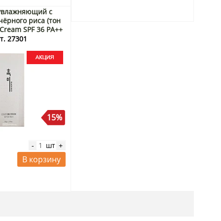
увлажняющий с
чёрного риса (тон
 Cream SPF 36 PA++
 Корея, 50 г Акция
т. 27301
15%
шт
-
+
В корзину