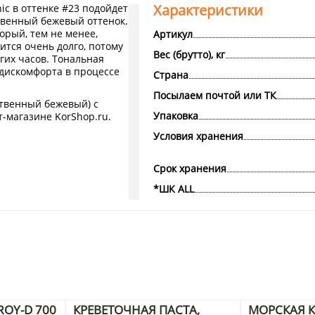
Характеристики
ic в оттенке #23 подойдет
твенный бежевый оттенок.
рый, тем не менее,
Артикул
ится очень долго, потому
Вес (брутто), кг
гих часов. Тональная
 дискомфорта в процессе
Страна
Посылаем почтой или ТК
ственный бежевый) с
Упаковка
т-магазине KorShop.ru.
Условия хранения
Срок хранения
*ШК ALL
OY-D 700
КРЕВЕТОЧНАЯ ПАСТА,
МОРСКАЯ К