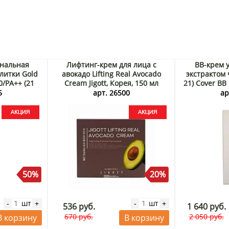
нальная
Лифтинг-крем для лица с
BB-крем 
литки Gold
авокадо Lifting Real Avocado
экстрактом 
0/PA++ (21
Cream Jigott, Корея, 150 мл
21) Cover BB
Корея Акция
Акция
Black Rice,
5
арт. 26500
ар
50%
20%
шт
шт
-
+
-
+
536 руб.
1 640 руб.
670 руб.
2 050 руб.
В корзину
В корзину