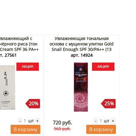
увлажняющий с
Увлажняющая тональная
чёрного риса (тон
основа с муцином улитки Gold
 Cream SPF 36 PA++
Snail Enough SPF 30/PA++ (13
 Корея, 50 г Акция
светлый беж), Корея Акция
т. 27561
арт. 14924
20%
25%
шт
шт
-
+
-
+
720 руб.
960 руб.
В корзину
В корзину