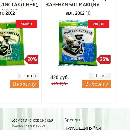
ЛИСТАХ (СНЭК),
ЖАРЕНАЯ 50 ГР АКЦИЯ
Г АКЦИЯ
рт. 2002
арт. 2002 (1)
20%
25%
шт
шт
-
+
-
+
420 руб.
560 руб.
В корзину
В корзину
Бренды
Косметика корейская
Подарочные наборы
ПРИСОЕДИНЯЙСЯ