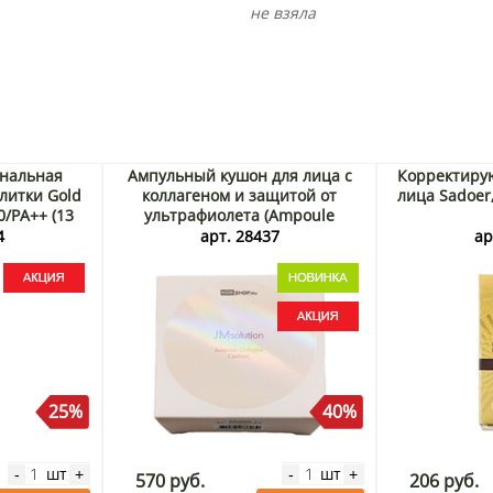
не взяла
нальная
Ампульный кушон для лица с
Корректиру
литки Gold
коллагеном и защитой от
лица Sadoer,
0/PA++ (13
ультрафиолета (Ampoule
рея Акция
Collagen Cushion) JMsolution,
4
арт. 28437
ар
Корея, 15 г Акция
25%
40%
шт
шт
-
+
-
+
570 руб.
206 руб.