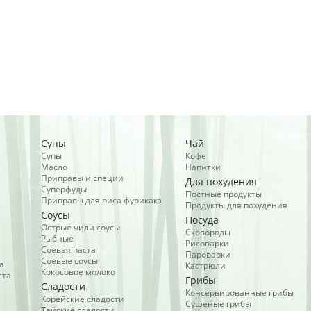
Супы
Чай
Супы
Кофе
Масло
Напитки
Приправы и специи
Для похудения
Суперфуды
Постные продукты
Приправы для риса фурикакэ
Продукты для похудения
Соусы
Посуда
Острые чили соусы
Сковороды
Рыбные
Рисоварки
Соевая паста
Пароварки
Соевые соусы
а
Кастрюли
Кокосовое молоко
ста
Грибы
Сладости
Консервированные грибы
Корейские сладости
Сушеные грибы
Тайские сладости