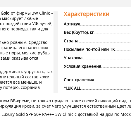
Характеристики
 Gold
от фирмы 3W Clinic –
но маскирует любые
от воздействия УФ-лучей,
Артикул
него периода, так и для
Вес (брутто), кг
Страна
льно-ровным. Средство
 граница его нанесения
Посылаем почтой или ТК
нные поры, мелкие рубцы
Упаковка
азами оказываются
Условия хранения
ддерживать упругость, так
инительный состав кожи
Срок хранения
ается все меньше, и
у потерю, сохранив
*ШК ALL
нном ВВ-креме, не только придают коже свежий сияющий вид, н
иркуляция крови, за счет чего улучшается естественный цвет л
Luxury Gold SPF 50+ PA+++ 3W Clinic с доставкой на дом по Мос