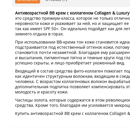
Антивозрастной ВВ крем с коллагеном Collagen & Luxury
это средство премиум-класса, которое не только отлич
неровности кожи и ухаживает за ней, но и защищает ее 
так как имеет SPF 50+. Он идеально подойдет как для лет
зимнего отдыха в горах.
При использовании ВВ-крема тон кожи становится идеа
подстраивается под естественный оттенок кожи, потому
становится почти незаметной. Благодаря ему расшире
и высыпания, пигментные пятна и темные круги под гл
успешно скрыты, и лицо приобретает ухоженный вид.
Входящий в состав средства фито-коллаген помогает по
как идентичен структурным волокнам, входящим в соед
человека. С возрастом коллагеновых волокон вырабатыв
дополнительная подпитка позволяет компенсировать эт
молодость и красоту кожи.
Частицы золота, которые содержатся в этом революцио
средства. Кроме того, благодаря им усиливается микроц
Купить антивозрастной ВВ крем с коллагеном Collagen & 