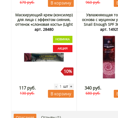
670 руб.
960 руб.
В корзину
Маскирующий крем (консилер)
Увлажняющая то
для лица с эффектом сияния,
основа с муцином у
оттенок «слоновая кость» (Light
Snail Enough SPF 3
Sensitive Concealer) Zozu, Китай,
натуральный беж), 
арт. 28480
арт. 1492
30 г Акция
10%
шт
-
+
117 руб.
340 руб.
130 руб.
680 руб.
В корзину
Описание
Отзывы (1)