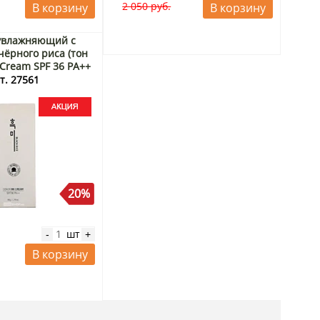
2 050 руб.
В корзину
В корзину
увлажняющий с
чёрного риса (тон
 Cream SPF 36 PA++
 Корея, 50 г Акция
т. 27561
20%
шт
-
+
В корзину