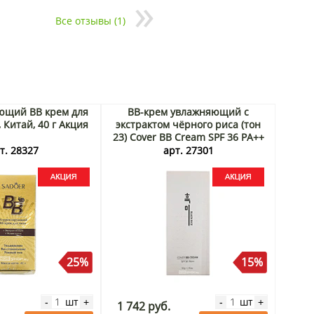
Все отзывы (1)
ющий BB крем для
BB-крем увлажняющий с
 Китай, 40 г Акция
экстрактом чёрного риса (тон
23) Cover BB Cream SPF 36 PA++
Black Rice, Корея, 50 г Акция
т. 28327
арт. 27301
25%
15%
шт
шт
-
+
-
+
1 742 руб.