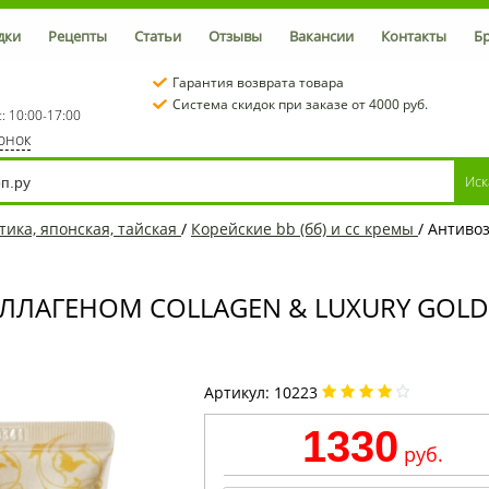
дки
Рецепты
Статьи
Отзывы
Вакансии
Контакты
Б
Гарантия возврата товара
Система скидок при заказе от 4000 руб.
с: 10:00-17:00
вонок
тика, японская, тайская
/
Корейские bb (бб) и cc кремы
/
Антивоз
ЛАГЕНОМ COLLAGEN & LUXURY GOLD SP
Артикул:
10223
1330
руб.