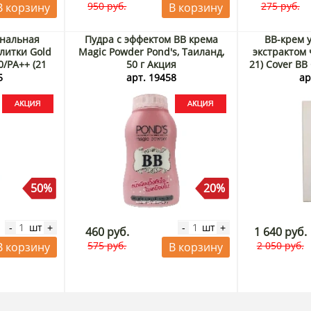
950 руб.
275 руб.
В корзину
В корзину
нальная
Пудра с эффектом ВВ крема
BB-крем 
литки Gold
Magic Powder Pond's, Таиланд,
экстрактом 
0/PA++ (21
50 г Акция
21) Cover BB
Корея Акция
Black Rice,
5
арт. 19458
ар
50%
20%
шт
шт
-
+
-
+
460 руб.
1 640 руб.
575 руб.
2 050 руб.
В корзину
В корзину