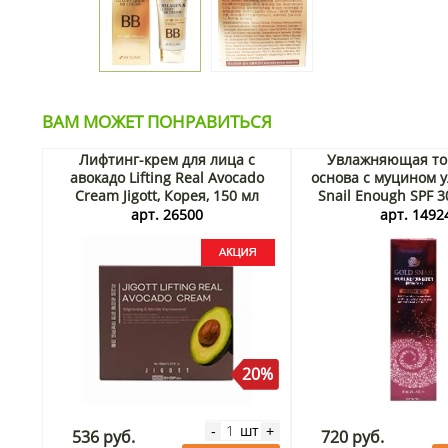
ВАМ МОЖЕТ ПОНРАВИТЬСЯ
Лифтинг-крем для лица с
Увлажняющая то
авокадо Lifting Real Avocado
основа с муцином у
Cream Jigott, Корея, 150 мл
Snail Enough SPF 3
Акция
светлый беж), Ко
арт. 26500
арт. 1492
20%
шт
-
+
536 руб.
720 руб.