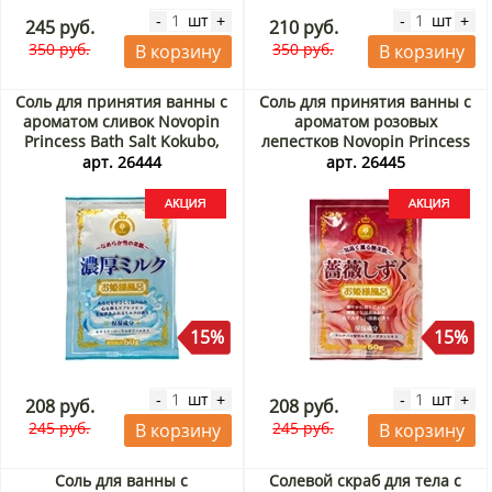
шт
шт
-
+
-
+
245 руб.
210 руб.
350 руб.
350 руб.
В корзину
В корзину
Соль для принятия ванны с
Соль для принятия ванны с
ароматом сливок Novopin
ароматом розовых
Princess Bath Salt Kokubo,
лепестков Novopin Princess
Япония, 50 г Акция
Bath Salt Kokubo, Япония, 50
арт. 26444
арт. 26445
г Акция
15%
15%
шт
шт
-
+
-
+
208 руб.
208 руб.
245 руб.
245 руб.
В корзину
В корзину
Соль для ванны с
Солевой скраб для тела с