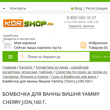
Контакты
Вход
|
Регистрация
8-800-500-10-37
пн-сб: с 9:00-18:00; вс: 10:00-17:00
Заказать звонок
корейские
продукты и косметика
Моя корзина
Избранное
Сейчас ваша корзина пуста
Товаров (
0
)
Главная
/
Каталог
/
Косметика из Азии - корейская
косметика, японская, тайская
/
Средства по уходу за телом из
Таиланда, Японии и Кореи
/
Соль и бомбочки для ванн
/
Бомбочка для ванны Вишня Yammy Cherry J:ON,160 г.
БОМБОЧКА ДЛЯ ВАННЫ ВИШНЯ YAMMY
CHERRY J:ON,160 Г.