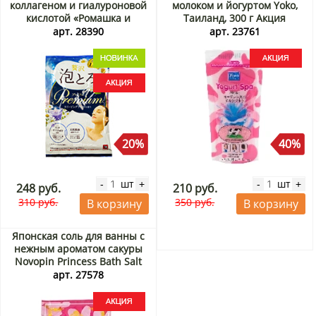
коллагеном и гиалуроновой
молоком и йогуртом Yoko,
кислотой «Ромашка и
Таиланд, 300 г Акция
лаванда» Cow Brand,
арт. 28390
арт. 23761
Япония, 40 г Акция
20%
40%
шт
шт
-
+
-
+
248 руб.
210 руб.
310 руб.
350 руб.
В корзину
В корзину
Японская соль для ванны с
нежным ароматом сакуры
Novopin Princess Bath Salt
Kokubo (Япония), 50 г Акция
арт. 27578