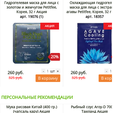
Гидрогелевая маска для лица с
Охлаждающая гидрогел
золотом и жемчугом Petitfee,
маска для лица с экстра
Корея, 32 г Акция
агавы Petitfee, Корея, 32 г
арт. 19076 (1)
арт. 18357
20%
шт
-
+
-
260 руб.
260 руб.
325 руб.
325 руб.
В корзину
В кор
ПЕРСОНАЛЬНЫЕ РЕКОМЕНДАЦИИ
Мука рисовая Китай (400 гр.)
Рыбный соус Aroy-D 700
(чапсаль кару) Акция
Таиланд Акция