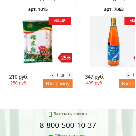
арт. 1015
арт. 7063
25%
шт
-
+
-
210 руб.
347 руб.
280 руб.
495 руб.
В корзину
В кор
Заказать звонок
8-800-500-10-37
Обратная связь