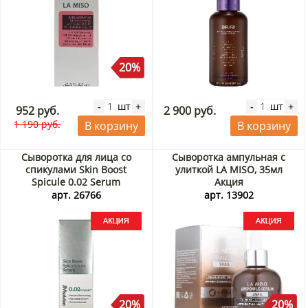
20%
шт
шт
-
+
-
+
952 руб.
2 900 руб.
1 190 руб.
В корзину
В корзину
Сыворотка для лица со
Сыворотка ампульная с
спикулами Skin Boost
улиткой LA MISO, 35мл
Spicule 0.02 Serum
Акция
JMSolution, Корея, 30 мл
арт. 26766
арт. 13902
Акция
20%
20%