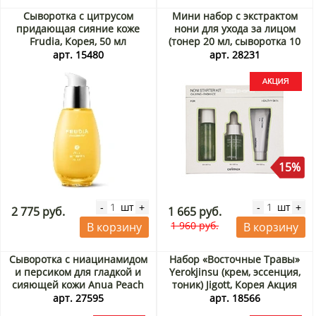
Сыворотка с цитрусом
Мини набор с экстрактом
придающая сияние коже
нони для ухода за лицом
Frudia, Корея, 50 мл
(тонер 20 мл, сыворотка 10
мл, крем 10 мл) The Real
арт. 15480
арт. 28231
Noni Starter Kit Celimax,
Корея Акция
15%
шт
шт
-
+
-
+
2 775 руб.
1 665 руб.
1 960 руб.
В корзину
В корзину
Сыворотка с ниацинамидом
Набор «Восточные Травы»
и персиком для гладкой и
Yerokjinsu (крем, эссенция,
сияющей кожи Anua Peach
тоник) Jigott, Корея Акция
70 Niacin Serum (Корея), 30
арт. 27595
арт. 18566
мл Акция