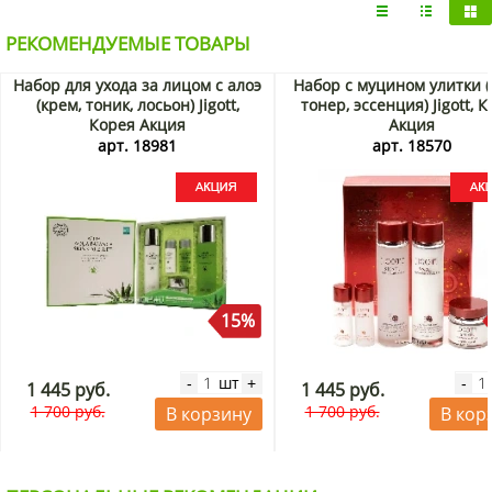
способствует заживлению и восстановлению кожи,
контролирует и уменьшает микровоспаления,
РЕКОМЕНДУЕМЫЕ ТОВАРЫ
нормализует работу сальных желез, стимулирует синтез
коллагена, благодаря чему кожа не только заживает, но и
Набор для ухода за лицом с алоэ
Набор с муцином улитки (
омолаживается.
(крем, тоник, лосьон) Jigott,
тонер, эссенция) Jigott, 
Корея Акция
Акция
Купить Капсульную сыворотку с экстрактом центеллы
арт. 18981
арт. 18570
азиатской All in One Jigott можно в интернет-магазине
KorShop.ru с доставкой по Москве и Санкт-Петербургу, а
также по России почтой или транспортной компанией.
15%
шт
-
+
-
1 445 руб.
1 445 руб.
1 700 руб.
1 700 руб.
В корзину
В кор