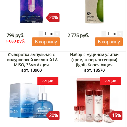
20%
шт
шт
-
+
-
+
799 руб.
2 775 руб.
1 000 руб.
В корзину
В корзину
Сыворотка ампульная с
Набор с муцином улитки
гиалуроновой кислотой LA
(крем, тонер, эссенция)
MISO, 35мл Акция
Jigott, Корея Акция
арт. 13900
арт. 18570
20%
15%