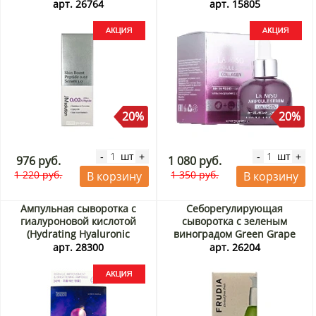
JMSolution, Корея, 30 мл
арт. 26764
арт. 15805
Акция
20%
20%
шт
шт
-
+
-
+
976 руб.
1 080 руб.
1 220 руб.
1 350 руб.
В корзину
В корзину
Ампульная сыворотка с
Себорегулирующая
гиалуроновой кислотой
сыворотка с зеленым
(Hydrating Hyaluronic
виноградом Green Grape
Ampoule) Tenzero, Корея,
Pore Control Serum Frudia,
арт. 28300
арт. 26204
250 мл Акция
Корея, 50 мл