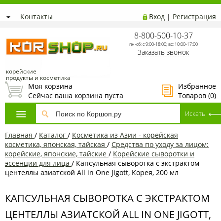
Контакты
Вход
|
Регистрация
8-800-500-10-37
пн-сб: с 9:00-18:00; вс: 10:00-17:00
Заказать звонок
корейские
продукты и косметика
Моя корзина
Избранное
Сейчас ваша корзина пуста
Товаров (
0
)
Главная
/
Каталог
/
Косметика из Азии - корейская
косметика, японская, тайская
/
Средства по уходу за лицом:
корейские, японские, тайские
/
Корейские сыворотки и
эссенции для лица
/
Капсульная сыворотка с экстрактом
центеллы азиатской All in One Jigott, Корея, 200 мл
КАПСУЛЬНАЯ СЫВОРОТКА С ЭКСТРАКТОМ
ЦЕНТЕЛЛЫ АЗИАТСКОЙ ALL IN ONE JIGOTT,