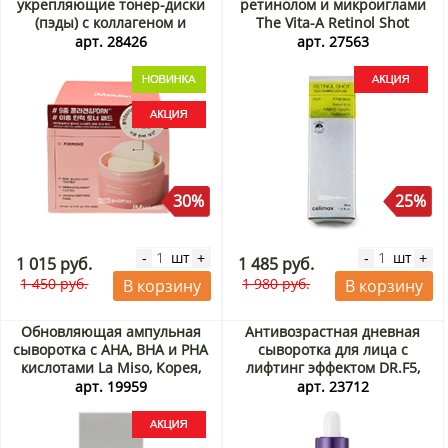
укрепляющие тонер-диски
ретинолом и микроиглами
(пэды) с коллагеном и
The Vita-A Retinol Shot
полидезоксирибонуклеотидами
Tightening Serum Celimax,
арт. 28426
арт. 27563
(Collagen PDRN Firming
Корея, 30 мл Акция
Toner Pads) JMsolution,
Корея, 170 мл (100 шт.)
Акция
30%
25%
шт
шт
-
+
-
+
1 015 руб.
1 485 руб.
1 450 руб.
1 980 руб.
В корзину
В корзину
Обновляющая ампульная
Антивозрастная дневная
сыворотка с AHA, BHA и PHA
сыворотка для лица с
кислотами La Miso, Корея,
лифтинг эффектом DR.F5,
30 мл Акция
Корея, 50 мл
арт. 19959
арт. 23712