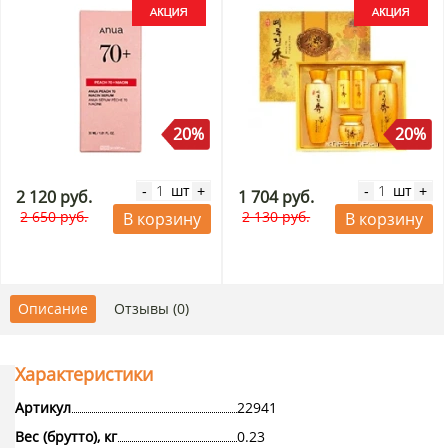
20%
20%
шт
шт
-
+
-
+
2 120 руб.
1 704 руб.
2 650 руб.
2 130 руб.
В корзину
В корзину
Описание
Отзывы (0)
Характеристики
Артикул
22941
Вес (брутто), кг
0.23