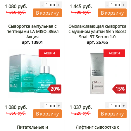
шт
шт
-
+
-
+
1 080 руб.
1 445 руб.
1 350 руб.
1 700 руб.
В корзину
В корзину
Сыворотка ампульная с
Омолаживающая сыворотка
пептидами LA MISO, 35мл
с муцином улитки Skin Boost
Акция
Snail 97 Serum 1.0
JMSolution, Корея, 30 мл
арт. 13901
арт. 26765
Акция
20%
15%
шт
шт
-
+
-
+
1 080 руб.
1 037 руб.
1 350 руб.
1 220 руб.
В корзину
В корзину
Питательные и
Лифтинг сыворотка с