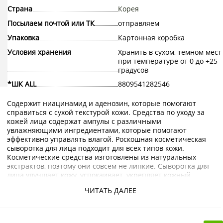
Страна
Корея
Посылаем почтой или ТК
отправляем
Упаковка
Картонная коробка
Условия хранения
Хранить в сухом, темном мест
при температуре от 0 до +25
градусов
*ШК ALL
8809541282546
Содержит ниацинамид и аденозин, которые помогают
справиться с сухой текстурой кожи. Средства по уходу за
кожей лица содержат ампулы с различными
увлажняющими ингредиентами, которые помогают
эффективно управлять влагой. Роскошная косметическая
сыворотка для лица подходит для всех типов кожи.
Косметические средства изготовлены из натуральных
экстрактов, поэтому они совсем не липкие. Сыворотка для
лица улучшает кожу, успокаивает, укрепляет кожный
барьер, разглаживает и увлажняет сухую кожу. Сыворотка
ЧИТАТЬ ДАЛЕЕ
для лица имеет большой объем, поэтому вы можете
дольше её использовать.
Экстракт центеллы азиатской обладает мощными
заживляющими и омолаживающими свойствами,