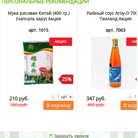
ПЕРСОНАЛЬНЫЕ РЕКОМЕНДАЦИИ
Мука рисовая Китай (400 гр.)
Рыбный соус Aroy-D 700
(чапсаль кару) Акция
Таиланд Акция
арт. 1015
арт. 7063
25%
шт
-
+
-
210 руб.
347 руб.
280 руб.
495 руб.
В корзину
В кор
Заказать звонок