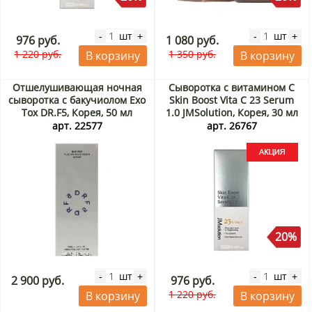
шт
шт
-
+
-
+
976 руб.
1 080 руб.
1 220 руб.
1 350 руб.
В корзину
В корзину
Отшелушивающая ночная
Сыворотка с витамином C
сыворотка с бакучиолом Exo
Skin Boost Vita C 23 Serum
Tox DR.F5, Корея, 50 мл
1.0 JMSolution, Корея, 30 мл
Акция
арт. 22577
арт. 26767
20%
шт
шт
-
+
-
+
2 900 руб.
976 руб.
1 220 руб.
В корзину
В корзину