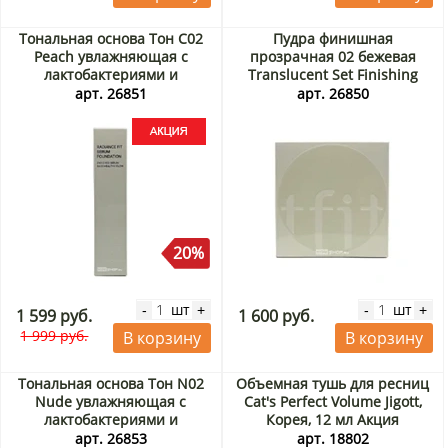
Тональная основа Тон С02
Пудра финишная
Peach увлажняющая с
прозрачная 02 бежевая
лактобактериями и
Translucent Set Finishing
экстрактом центеллы
Powder 02 Beige Tfit, Корея,
арт. 26851
арт. 26850
Radiance Fit Serum
7 г
Foundation Tfit, Корея, 30 г
Акция
20%
шт
шт
-
+
-
+
1 599 руб.
1 600 руб.
1 999 руб.
В корзину
В корзину
Тональная основа Тон N02
Объемная тушь для ресниц
Nude увлажняющая с
Cat's Perfect Volume Jigott,
лактобактериями и
Корея, 12 мл Акция
экстрактом центеллы
арт. 26853
арт. 18802