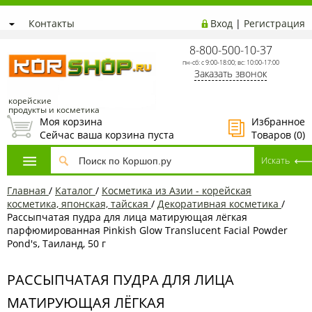
Контакты
Вход
|
Регистрация
8-800-500-10-37
пн-сб: с 9:00-18:00; вс: 10:00-17:00
Заказать звонок
корейские
продукты и косметика
Моя корзина
Избранное
Сейчас ваша корзина пуста
Товаров (
0
)
Главная
/
Каталог
/
Косметика из Азии - корейская
косметика, японская, тайская
/
Декоративная косметика
/
Рассыпчатая пудра для лица матирующая лёгкая
парфюмированная Pinkish Glow Translucent Facial Powder
Pond's, Таиланд, 50 г
РАССЫПЧАТАЯ ПУДРА ДЛЯ ЛИЦА
МАТИРУЮЩАЯ ЛЁГКАЯ