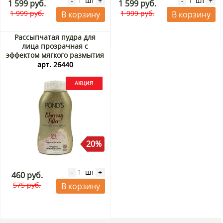
шт
шт
-
+
-
+
1 599 руб.
1 599 руб.
1 999 руб.
1 999 руб.
В корзину
В корзину
Рассыпчатая пудра для
лица прозрачная с
эффектом мягкого размытия
Blurring Filler Translucent
арт. 26440
Facial Powder Pond's,
Таиланд, 50 г Акция
20%
шт
-
+
460 руб.
575 руб.
В корзину