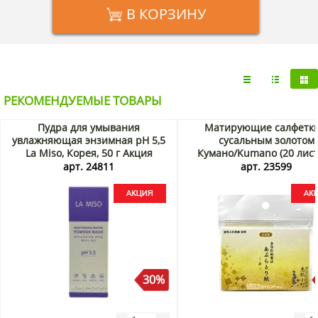
В КОРЗИНУ
РЕКОМЕНДУЕМЫЕ ТОВАРЫ
Пудра для умывания
Матирующие салфетки
увлажняющая энзимная pH 5,5
сусальным золотом
La Miso, Корея, 50 г Акция
Кумано/Kumano (20 лист
Япония Акция
арт. 24811
арт. 23599
30%