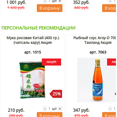
шт
-
+
-
1 001 руб.
352 руб.
1 430 руб.
440 руб.
В корзину
В кор
ПЕРСОНАЛЬНЫЕ РЕКОМЕНДАЦИИ
Мука рисовая Китай (400 гр.)
Рыбный соус Aroy-D 700
(чапсаль кару) Акция
Таиланд Акция
арт. 1015
арт. 7063
25%
шт
-
+
-
210 руб.
347 руб.
280 руб.
495 руб.
В корзину
В кор