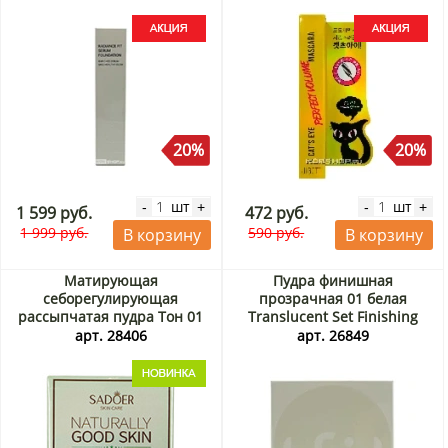
Radiance Fit Serum
Foundation Tfit, Корея, 30 г
Акция
20%
20%
шт
шт
-
+
-
+
1 599 руб.
472 руб.
1 999 руб.
590 руб.
В корзину
В корзину
Матирующая
Пудра финишная
себорегулирующая
прозрачная 01 белая
рассыпчатая пудра Тон 01
Translucent Set Finishing
«Зеленый молочный
Powder 01 White Tfit, Корея,
арт. 28406
арт. 26849
коктейль (Milkshake Green)»
7 г
Sadoer, Китай, 5 г