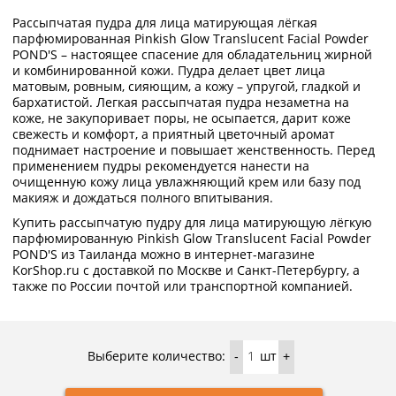
Рассыпчатая пудра для лица матирующая лёгкая
парфюмированная Pinkish Glow Translucent Facial Powder
POND'S – настоящее спасение для обладательниц жирной
и комбинированной кожи. Пудра делает цвет лица
матовым, ровным, сияющим, а кожу – упругой, гладкой и
бархатистой. Легкая рассыпчатая пудра незаметна на
коже, не закупоривает поры, не осыпается, дарит коже
свежесть и комфорт, а приятный цветочный аромат
поднимает настроение и повышает женственность. Перед
применением пудры рекомендуется нанести на
очищенную кожу лица увлажняющий крем или базу под
макияж и дождаться полного впитывания.
Купить рассыпчатую пудру для лица матирующую лёгкую
парфюмированную Pinkish Glow Translucent Facial Powder
POND'S из Таиланда можно в интернет-магазине
KorShop.ru с доставкой по Москве и Санкт-Петербургу, а
также по России почтой или транспортной компанией.
Выберите количество:
шт
-
+