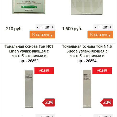
шт
шт
-
+
-
+
210 руб.
1 600 руб.
В корзину
В корзину
Тональная основа Тон N01
Тональная основа Тон N1.5
Linen увлажняющая с
Suede увлажняющая с
лактобактериями и
лактобактериями и
экстрактом центеллы
экстрактом центеллы
арт. 26852
арт. 26854
Radiance Fit Serum
Radiance Fit Serum
Foundation Tfit, Корея, 30 г
Foundation Tfit, Корея, 30 г
Акция
Акция
20%
20%