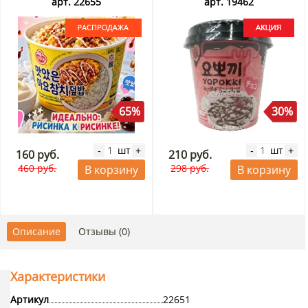
01.09.2026. Распродажа
арт. 22655
арт. 19462
65%
30%
шт
шт
-
+
-
+
160 руб.
210 руб.
460 руб.
298 руб.
В корзину
В корзину
Описание
Отзывы (0)
Характеристики
Артикул
22651