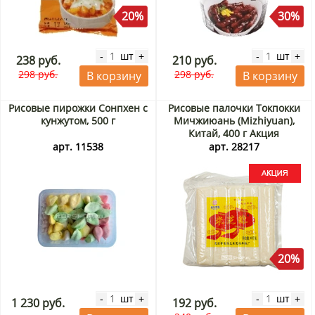
20%
30%
шт
шт
-
+
-
+
238 руб.
210 руб.
298 руб.
298 руб.
В корзину
В корзину
Рисовые пирожки Сонпхен с
Рисовые палочки Токпокки
кунжутом, 500 г
Мичжиюань (Mizhiyuan),
Китай, 400 г Акция
арт. 11538
арт. 28217
20%
шт
шт
-
+
-
+
1 230 руб.
192 руб.