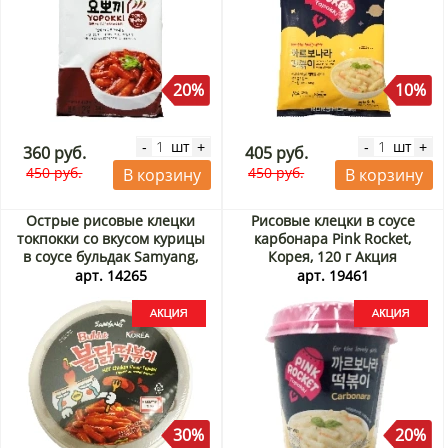
20%
10%
шт
шт
-
+
-
+
360 руб.
405 руб.
450 руб.
450 руб.
В корзину
В корзину
Острые рисовые клецки
Рисовые клецки в соусе
токпокки со вкусом курицы
карбонара Pink Rocket,
в соусе бульдак Samyang,
Корея, 120 г Акция
Корея, 185 г Акция
арт. 14265
арт. 19461
30%
20%