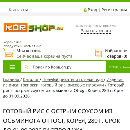
Контакты
Вход
|
Регистрация
пн-сб: с 9:00-18:00; вс: 10:00-17:00
Заказать звонок
корейские
продукты и косметика
Моя корзина
Избранное
Сейчас ваша корзина пуста
Товаров (
0
)
Главная
/
Каталог
/
Полуфабрикаты и готовая еда
/
Изделия
из риса: токпокки, готовый рис, рисовые пирожки
/
Готовый
рис с острым соусом из осьминога Ottogi, Корея, 280 г. Срок
до 01.09.2026.
ГОТОВЫЙ РИС С ОСТРЫМ СОУСОМ ИЗ
ОСЬМИНОГА OTTOGI, КОРЕЯ, 280 Г. СРОК