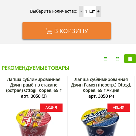
Купить Готовый рис с острым соусом из осьминога
Выберите количество:
шт
-
+
Оттоги/Ottogi можно в интернет-магазине KorShop.ru с
доставкой по Москве и Санкт-Петербургу, а также по
России почтой или транспортной компанией.
В КОРЗИНУ
РЕКОМЕНДУЕМЫЕ ТОВАРЫ
Лапша сублимированная
Лапша сублимированная
Джин рамён в стакане
Джин Рамен (неостр.) Ottogi,
(острая) Ottogi, Корея, 65 г
Корея, 65 г Акция
Акция
арт. 3050 (3)
арт. 3050 (4)