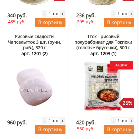
шт
шт
-
+
-
+
340 руб.
236 руб.
485 руб.
295 руб.
В корзину
В корзину
Рисовые сладости
Тток - рисовый
Чапсальтток 3 шт. (ручн.
полуфабрикат для Токпоки
раб.), 320 г
(толстые брусочки), 500 г
Акция
арт. 1201 (2)
арт. 1203 (1)
25%
шт
шт
-
+
-
+
960 руб.
420 руб.
560 руб.
В корзину
В корзину