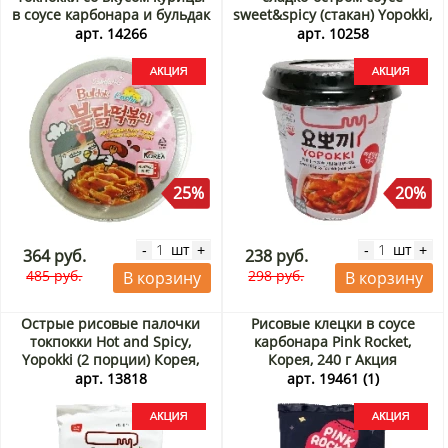
в соусе карбонара и бульдак
sweet&spicy (стакан) Yopokki,
Samyang, Корея, 179 г Акция
Корея, 140 г Акция
арт. 14266
арт. 10258
25%
20%
шт
шт
-
+
-
+
364 руб.
238 руб.
485 руб.
298 руб.
В корзину
В корзину
Острые рисовые палочки
Рисовые клецки в соусе
токпокки Hot and Spicy,
карбонара Pink Rocket,
Yopokki (2 порции) Корея,
Корея, 240 г Акция
240 г Акция
арт. 13818
арт. 19461 (1)