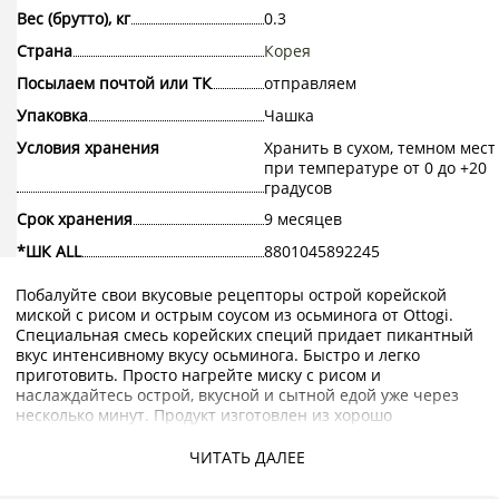
Вес (брутто), кг
0.3
Страна
Корея
Посылаем почтой или ТК
отправляем
Упаковка
Чашка
Условия хранения
Хранить в сухом, темном мест
при температуре от 0 до +20
градусов
Срок хранения
9 месяцев
*ШК ALL
8801045892245
Побалуйте свои вкусовые рецепторы острой корейской
миской с рисом и острым соусом из осьминога от Ottogi.
Специальная смесь корейских специй придает пикантный
вкус интенсивному вкусу осьминога. Быстро и легко
приготовить. Просто нагрейте миску с рисом и
наслаждайтесь острой, вкусной и сытной едой уже через
несколько минут. Продукт изготовлен из хорошо
приготовленного осьминога с корейской капустой и
другими свежими ингредиентами под строгим контролем
ЧИТАТЬ ДАЛЕЕ
качества. Сохраняются великолепные вкусовые и
питательные свойства свежего осьминога.