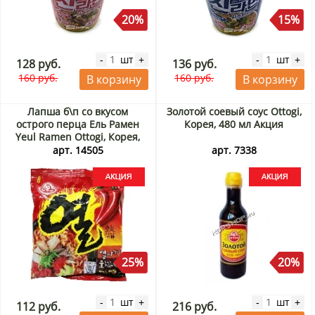
20%
15%
шт
шт
-
+
-
+
128 руб.
136 руб.
160 руб.
160 руб.
В корзину
В корзину
Лапша б\п со вкусом
Золотой соевый соус Ottogi,
острого перца Ель Рамен
Корея, 480 мл Акция
Yeul Ramen Ottogi, Корея,
120 г Акция
арт. 14505
арт. 7338
25%
20%
шт
шт
-
+
-
+
112 руб.
216 руб.