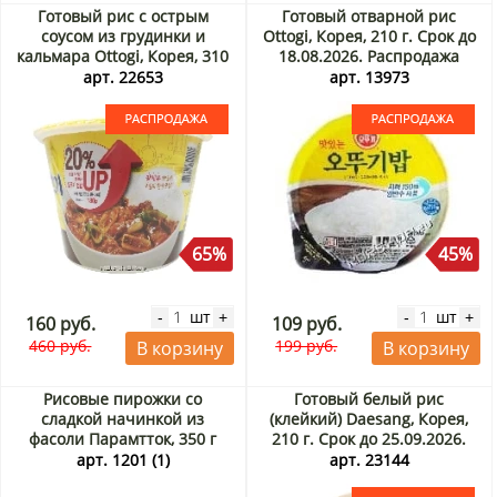
Готовый рис с острым
Готовый отварной рис
соусом из грудинки и
Ottogi, Корея, 210 г. Срок до
кальмара Ottogi, Корея, 310
18.08.2026. Распродажа
г. Срок до 01.09.2026.
арт. 22653
арт. 13973
Распродажа
65%
45%
шт
шт
-
+
-
+
160 руб.
109 руб.
460 руб.
199 руб.
В корзину
В корзину
Рисовые пирожки со
Готовый белый рис
сладкой начинкой из
(клейкий) Daesang, Корея,
фасоли Парамтток, 350 г
210 г. Срок до 25.09.2026.
Распродажа
арт. 1201 (1)
арт. 23144