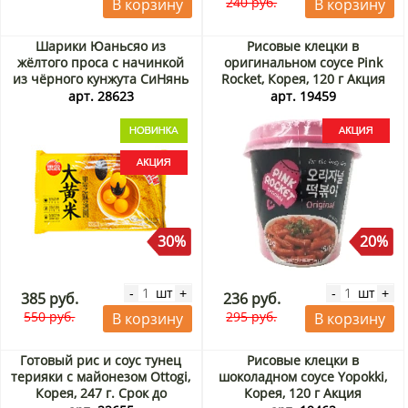
240 руб.
В корзину
В корзину
Шарики Юаньсяо из
Рисовые клецки в
жёлтого проса с начинкой
оригинальном соусе Pink
из чёрного кунжута СиНянь
Rocket, Корея, 120 г Акция
/ SiNian, Китай, 454 г Акция
арт. 28623
арт. 19459
30%
20%
шт
шт
-
+
-
+
385 руб.
236 руб.
550 руб.
295 руб.
В корзину
В корзину
Готовый рис и соус тунец
Рисовые клецки в
терияки с майонезом Ottogi,
шоколадном соусе Yopokki,
Корея, 247 г. Срок до
Корея, 120 г Акция