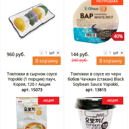
40%
шт
шт
-
+
-
+
960 руб.
144 руб.
240 руб.
В корзину
В корзину
Токпокки в сырном соусе
Токпокки в соусе из черн
Yopokki (1 порция) пауч,
бобов Чачжан (стакан) Black
Корея, 120 г Акция
Soybean Sauce Yopokki,
Корея, 120 г Акция
арт. 15073
арт. 13815