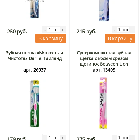
шт
шт
-
+
-
+
250 руб.
215 руб.
В корзину
В корзину
Зубная щетка «Мягкость и
Суперкомпактная зубная
Чистота» Darlie, Таиланд
щетка с косым срезом
щетинок Between Lion
(средней жесткости), Япония
арт. 26937
арт. 13495
шт
шт
-
+
-
+
179 руб.
275 руб.