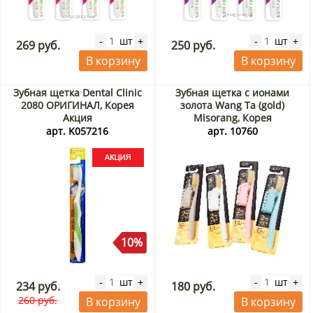
шт
шт
-
+
-
+
269 руб.
250 руб.
В корзину
В корзину
Зубная щетка Dental Clinic
Зубная щетка с ионами
2080 ОРИГИНАЛ, Корея
золота Wang Ta (gold)
Акция
Misorang, Корея
арт. K057216
арт. 10760
10%
шт
шт
-
+
-
+
234 руб.
180 руб.
260 руб.
В корзину
В корзину