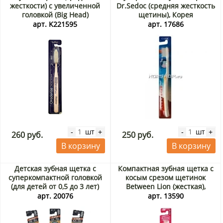
жесткости) с увеличенной
Dr.Sedoc (средняя жесткость
головкой (Big Head)
щетины), Корея
Oradense, Корея
арт. K221595
арт. 17686
шт
шт
-
+
-
+
260 руб.
250 руб.
В корзину
В корзину
Детская зубная щетка с
Компактная зубная щетка с
суперкомпактной головкой
косым срезом щетинок
(для детей от 0,5 до 3 лет)
Between Lion (жесткая),
Doraemon Ebisu, Япония
Япония
арт. 20076
арт. 13590