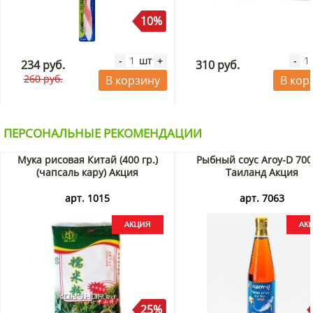
10%
шт
-
+
-
234 руб.
310 руб.
260 руб.
В корзину
В кор
ПЕРСОНАЛЬНЫЕ РЕКОМЕНДАЦИИ
Мука рисовая Китай (400 гр.)
Рыбный соус Aroy-D 700
(чапсаль кару) Акция
Таиланд Акция
арт. 1015
арт. 7063
25%