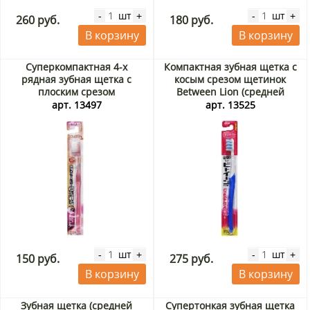
шт
шт
-
+
-
+
260 руб.
180 руб.
В корзину
В корзину
Суперкомпактная 4-х
Компактная зубная щетка с
рядная зубная щетка с
косым срезом щетинок
плоским срезом
Between Lion (средней
сверхтонких щетинок и
жесткости), Япония
арт. 13497
арт. 13525
прозрачной ручкой Ebisu
(мягкая), Япония
шт
шт
-
+
-
+
150 руб.
275 руб.
В корзину
В корзину
Зубная щетка (средней
Супертонкая зубная щетка