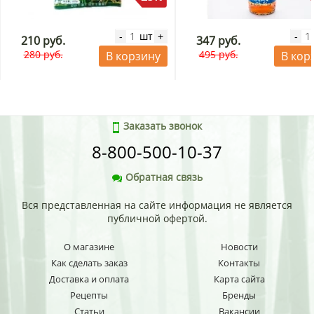
шт
-
+
-
210 руб.
347 руб.
280 руб.
495 руб.
В корзину
В кор
Заказать звонок
8-800-500-10-37
Обратная связь
Вся представленная на сайте информация не является
публичной офертой.
О магазине
Новости
Как сделать заказ
Контакты
Доставка и оплата
Карта сайта
Рецепты
Бренды
Статьи
Вакансии