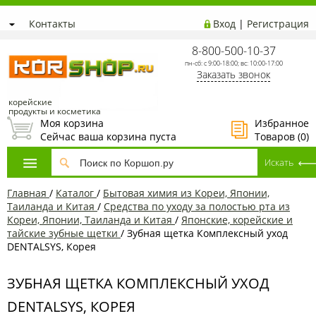
Контакты
Вход
|
Регистрация
8-800-500-10-37
пн-сб: с 9:00-18:00; вс: 10:00-17:00
Заказать звонок
корейские
продукты и косметика
Моя корзина
Избранное
Сейчас ваша корзина пуста
Товаров (
0
)
Главная
/
Каталог
/
Бытовая химия из Кореи, Японии,
Таиланда и Китая
/
Средства по уходу за полостью рта из
Кореи, Японии, Таиланда и Китая
/
Японские, корейские и
тайские зубные щетки
/
Зубная щетка Комплексный уход
DENTALSYS, Корея
ЗУБНАЯ ЩЕТКА КОМПЛЕКСНЫЙ УХОД
DENTALSYS, КОРЕЯ