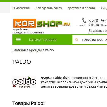
О магазине
Как сделать заказ
Доставка и оплата
Ски
8-800-50
пн-сб: с 9:00-18:00; в
корейские
Заказать з
продукты и косметика
Каталог товаров
Главная
/
Бренды
/
Paldo
PALDO
Фирма Paldo была основана в 2012 г, 
качестве независимой дочерней компа
легко завоевала доверие и уважение в
Товары Paldo: