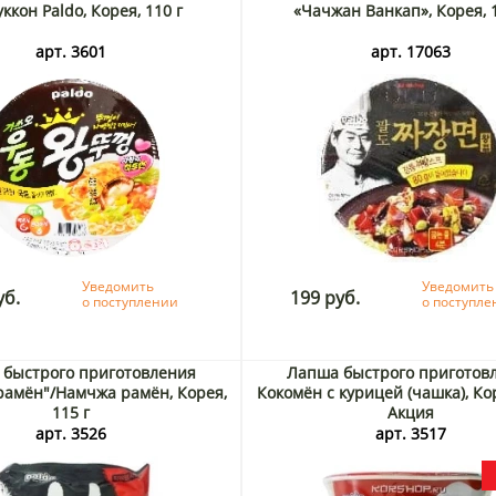
ккон Paldo, Корея, 110 г
«Чачжан Ванкап», Корея, 1
арт. 3601
арт. 17063
Уведомить
Уведомить
уб.
199 руб.
о поступлении
о поступл
 быстрого приготовления
Лапша быстрого приготов
рамён"/Намчжа рамён, Корея,
Кокомён с курицей (чашка), Кор
115 г
Акция
арт. 3526
арт. 3517