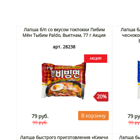
Лапша б/п со вкусом токпокки Пибим
Лапша б/
Мён Тыбим Paldo, Вьетнам, 77 г Акция
чесноко
арт. 28238
20%
В корзину
79 руб.
79 ру
99 руб.
99 ру
Лапша быстрого приготовления «Кимчи
Лапша бы