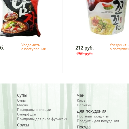
Уведомить
Уведомить
б.
212 руб.
о поступлении
о поступл
250 руб.
Супы
Чай
Супы
Кофе
Масло
Напитки
Приправы и специи
Для похудения
Суперфуды
Постные продукты
Приправы для риса фурикакэ
Продукты для похудения
Соусы
Посуда