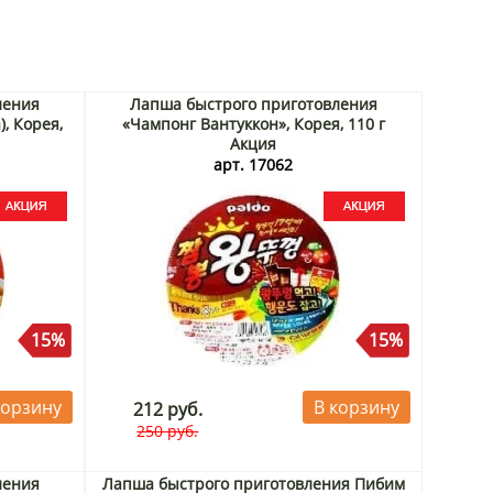
ления
Лапша быстрого приготовления
, Корея,
«Чампонг Вантуккон», Корея, 110 г
Акция
арт. 17062
15%
15%
корзину
В корзину
212 руб.
250 руб.
ления
Лапша быстрого приготовления Пибим