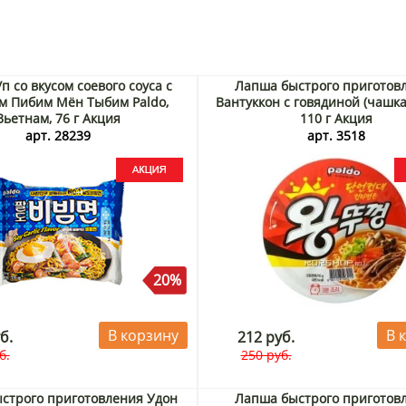
п со вкусом соевого соуса с
Лапша быстрого приготов
м Пибим Мён Тыбим Paldo,
Вантуккон с говядиной (чашка)
Вьетнам, 76 г Акция
110 г Акция
арт. 28239
арт. 3518
20%
В корзину
В 
б.
212 руб.
б.
250 руб.
строго приготовления Удон
Лапша быстрого приготов