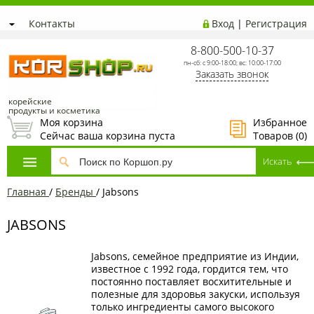
Контакты
Вход
|
Регистрация
8-800-500-10-37
пн-сб: с 9:00-18:00; вс: 10:00-17:00
Заказать звонок
корейские
продукты и косметика
Моя корзина
Избранное
Сейчас ваша корзина пуста
Товаров (
0
)
Главная
/
Бренды
/
Jabsons
JABSONS
Jabsons, семейное предприятие из Индии,
известное с 1992 года, гордится тем, что
постоянно поставляет восхитительные и
полезные для здоровья закуски, используя
только ингредиенты самого высокого