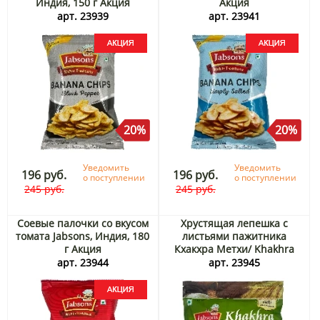
Индия, 150 г Акция
Акция
арт. 23939
арт. 23941
20%
20%
Уведомить
Уведомить
196 руб.
196 руб.
о поступлении
о поступлении
245 руб.
245 руб.
Соевые палочки со вкусом
Хрустящая лепешка с
томата Jabsons, Индия, 180
листьями пажитника
г Акция
Кхакхра Метхи/ Khakhra
Methi Jabsons, Индия, 180 г
арт. 23944
арт. 23945