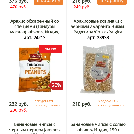
В корзину
В корзину
376 руб.
216 руб.
470 руб.
240 руб.
Арахис обжаренный со
Арахисовые козинаки с
специями (Тандури
зернами амаранта Чикки-
масала) Jabsons, Индия,
Раджгира/Chikki-Rajgira
140 г Акция
Jabsons, Индия, 130 г
арт. 24213
арт. 23938
20%
Уведомить
Уведомить
232 руб.
210 руб.
о поступлении
о поступлении
290 руб.
Банановые чипсы с
Банановые чипсы с солью
черным перцем Jabsons,
Jabsons, Индия, 150 г