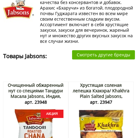
качества без консервантов и добавок.
Арахис «Бхаручи» из богатой, плодородной
почвы Гуджарата известен во всем мире
своим естественным сладким вкусом.
Ассортимент включает в себя хрустящие
закуски, закуски для вечеринок, жареный
нут и множество других вкусных закусок на
все случаи жизни.
Смотреть другие бренды
Товары Jabsons:
Очищенный обжаренный
Хрустящая соленая
нут со специями Тандури
лепешка Кхакхра/ Khakhra
Масала Jabsons, Индия,
Plain Salted Jabsons,
140 г Акция
Индия, 180 г
арт. 23948
арт. 23947