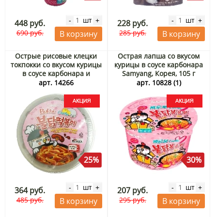
шт
шт
-
+
-
+
448 руб.
228 руб.
690 руб.
285 руб.
В корзину
В корзину
Острые рисовые клецки
Острая лапша со вкусом
токпокки со вкусом курицы
курицы в соусе карбонара
в соусе карбонара и
Samyang, Корея, 105 г
бульдак Samyang, Корея,
Акция
арт. 14266
арт. 10828 (1)
179 г Акция
25%
30%
шт
шт
-
+
-
+
364 руб.
207 руб.
485 руб.
295 руб.
В корзину
В корзину