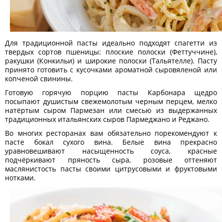
Для традиционной пасты идеально подходят спагетти из
твердых сортов пшеницы: плоские полоски (Феттуччине),
ракушки (Конкильи) и широкие полоски (Тальятелле). Пасту
принято готовить с кусочками ароматной сыровяленой или
копченой свинины.
Готовую горячую порцию пасты Карбонара щедро
посыпают душистым свежемолотым черным перцем, мелко
натёртым сыром Пармезан или смесью из выдержанных
традиционных итальянских сыров Пармеджано и Реджано.
Во многих ресторанах вам обязательно порекомендуют к
пасте бокал сухого вина. Белые вина прекрасно
уравновешивают насыщенность соуса, красные
подчёркивают пряность сыра, розовые оттеняют
маслянистость пасты своими цитрусовыми и фруктовыми
нотками.