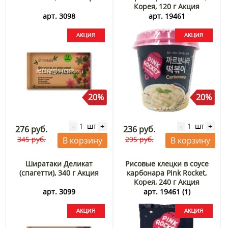
Корея, 120 г Акция
арт. 3098
арт. 19461
20%
20%
шт
шт
-
+
-
+
276 руб.
236 руб.
345 руб.
295 руб.
В корзину
В корзину
Ширатаки Деликат
Рисовые клецки в соусе
(спагетти), 340 г Акция
карбонара Pink Rocket,
Корея, 240 г Акция
арт. 3099
арт. 19461 (1)