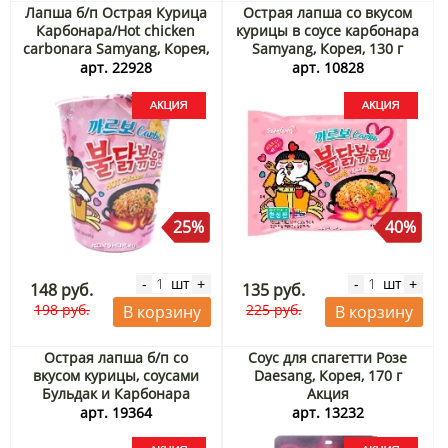
Лапша б/п Острая Курица
Острая лапша со вкусом
Карбонара/Hot chicken
курицы в соусе карбонара
carbonara Samyang, Корея,
Samyang, Корея, 130 г
80 г Акция
Акция
арт. 22928
арт. 10828
25%
40%
шт
шт
-
+
-
+
148 руб.
135 руб.
198 руб.
225 руб.
В корзину
В корзину
Острая лапша б/п со
Соус для спагетти Розе
вкусом курицы, соусами
Daesang, Корея, 170 г
Бульдак и Карбонара
Акция
Samyang м/у, Корея, 140 г
арт. 19364
арт. 13232
Акция