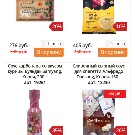
20%
10%
шт
шт
-
+
-
+
276 руб.
405 руб.
345 руб.
450 руб.
В корзину
В корзину
Соус карбонара со вкусом
Сливочный сырный соус
курицы Бульдак Samyang,
для спагетти Альфредо
Корея, 200 г
Daesang, Корея, 150 г
Акция
арт. 19251
арт. 13230
35%
20%