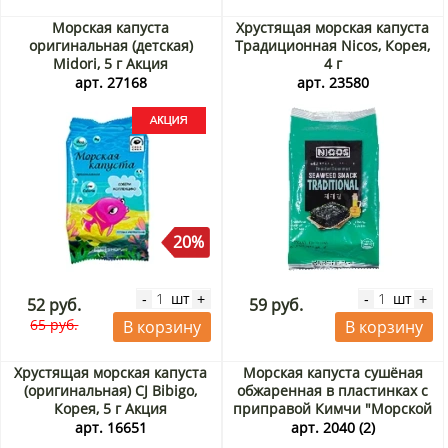
Морская капуста
Хрустящая морская капуста
оригинальная (детская)
Традиционная Nicos, Корея,
Midori, 5 г Акция
4 г
арт. 27168
арт. 23580
20%
шт
шт
-
+
-
+
52 руб.
59 руб.
65 руб.
В корзину
В корзину
Хрустящая морская капуста
Морская капуста сушёная
(оригинальная) CJ Bibigo,
обжаренная в пластинках с
Корея, 5 г Акция
приправой Кимчи "Морской
друг", Корея, 5 г Акция
арт. 16651
арт. 2040 (2)