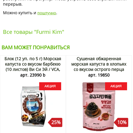
перерыв.
поштучно
Можно купить и
.
Все товары "Furmi Kim"
ВАМ МОЖЕТ ПОНРАВИТЬСЯ
Блок (12 уп. по 5 г) Морская
Сушеная обжаренная
капуста со вкусом барбекю
морская капуста в хлопьях
(10 листов) Ви Си Эй / VCA,
со вкусом острого перца
Корея, 5 г х 12 шт. Акция
Семья Ким и Ли/Kim’s &
арт. 23990 b
арт. 19850
Lee’s family, Корея, 40 г
Акция
25%
10%