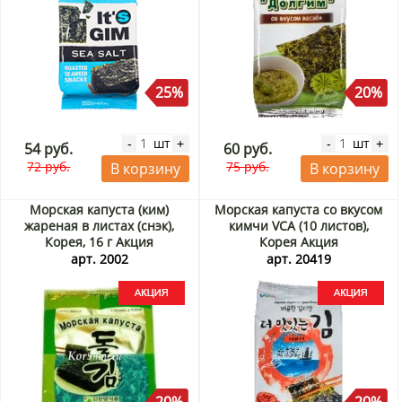
25%
20%
шт
шт
-
+
-
+
54 руб.
60 руб.
72 руб.
75 руб.
В корзину
В корзину
Морская капуста (ким)
Морская капуста со вкусом
жареная в листах (снэк),
кимчи VCA (10 листов),
Корея, 16 г Акция
Корея Акция
арт. 2002
арт. 20419