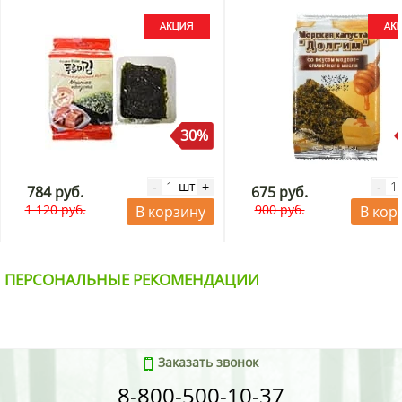
г х 16 шт. Акция
30%
шт
-
+
-
784 руб.
675 руб.
1 120 руб.
900 руб.
В корзину
В кор
ПЕРСОНАЛЬНЫЕ РЕКОМЕНДАЦИИ
Заказать звонок
8-800-500-10-37