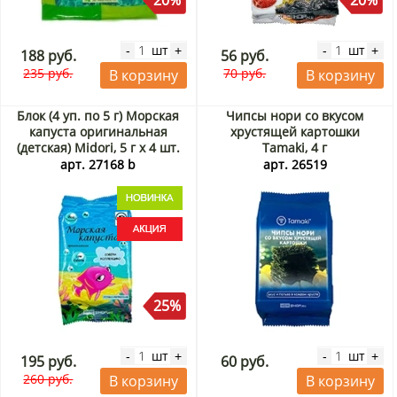
20%
20%
шт
шт
-
+
-
+
188 руб.
56 руб.
235 руб.
70 руб.
В корзину
В корзину
Блок (4 уп. по 5 г) Морская
Чипсы нори со вкусом
капуста оригинальная
хрустящей картошки
(детская) Midori, 5 г х 4 шт.
Tamaki, 4 г
Акция
арт. 27168 b
арт. 26519
25%
шт
шт
-
+
-
+
195 руб.
60 руб.
260 руб.
В корзину
В корзину