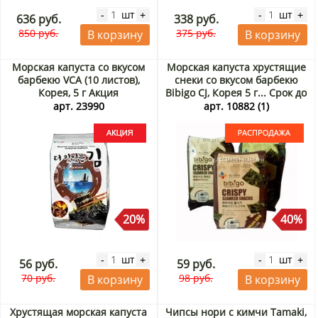
шт
шт
-
+
-
+
636 руб.
338 руб.
850 руб.
375 руб.
В корзину
В корзину
Морская капуста со вкусом
Морская капуста хрустящие
барбекю VCA (10 листов),
снеки со вкусом барбекю
Корея, 5 г Акция
Bibigo CJ, Корея 5 г... Срок до
26.08.2026. Распродажа
арт. 23990
арт. 10882 (1)
20%
40%
шт
шт
-
+
-
+
56 руб.
59 руб.
70 руб.
98 руб.
В корзину
В корзину
Хрустящая морская капуста
Чипсы нори с кимчи Tamaki,