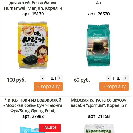
для детей, без добавок
4 г
Humanwell Manjun, Корея, 4
г
арт. 15179
арт. 26520
шт
шт
-
+
-
+
100 руб.
60 руб.
В корзину
В корзину
Чипсы нори из водорослей
Морская капуста со вкусом
«Морская соль» Сунг-Гьюнга
васаби "Долгим", Корея, 5 г
Фуд/Sung Gyung Food,
Корея, 4 г Акция
арт. 27982
арт. 21158