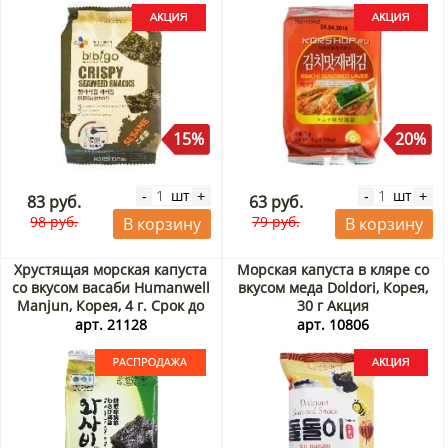
15%
20%
шт
шт
-
+
-
+
83 руб.
63 руб.
98 руб.
79 руб.
В корзину
В корзину
Хрустящая морская капуста
Морская капуста в кляре со
со вкусом васаби Humanwell
вкусом меда Doldori, Корея,
Manjun, Корея, 4 г. Срок до
30 г Акция
12.09.2026. Распродажа
арт. 21128
арт. 10806