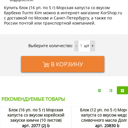
Купить блок (16 уп. по 5 г) Морская капуста со вкусом
барбекю Furmi Kim можно в интернет-магазине KorShop.ru
с доставкой по Москве и Санкт-Петербургу, а также по
России почтой или транспортной компанией.
Выберите количество:
шт
-
+
В КОРЗИНУ
РЕКОМЕНДУЕМЫЕ ТОВАРЫ
Блок (16 уп. по 5 г) Морская
Блок (12 уп. по 5 г) Мор
капуста со вкусом корейской
капуста со вкусом медо
закуски кимчи (10 листов)
сливочного масла Долг
Фурми Ким (Furmi Kim), Корея, 5
Корея, 5 г х 12 шт. Акц
арт. 2077 (2) b
арт. 20830 b