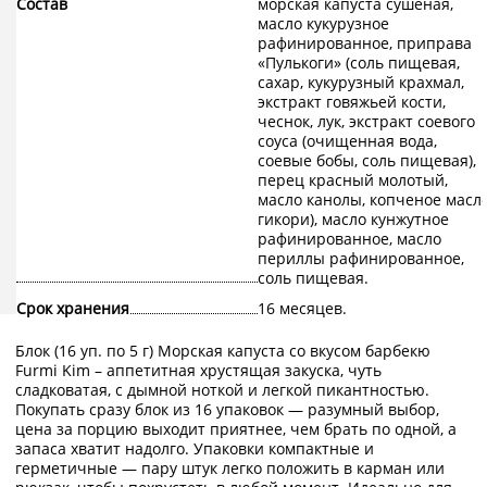
Состав
морская капуста сушеная,
масло кукурузное
рафинированное, приправа
«Пулькоги» (соль пищевая,
сахар, кукурузный крахмал,
экстракт говяжьей кости,
чеснок, лук, экстракт соевого
соуса (очищенная вода,
соевые бобы, соль пищевая),
перец красный молотый,
масло канолы, копченое масл
гикори), масло кунжутное
рафинированное, масло
периллы рафинированное,
соль пищевая.
Срок хранения
16 месяцев.
Блок (16 уп. по 5 г) Морская капуста со вкусом барбекю
Furmi Kim – аппетитная хрустящая закуска, чуть
сладковатая, с дымной ноткой и легкой пикантностью.
Покупать сразу блок из 16 упаковок — разумный выбор,
цена за порцию выходит приятнее, чем брать по одной, а
запаса хватит надолго. Упаковки компактные и
герметичные — пару штук легко положить в карман или