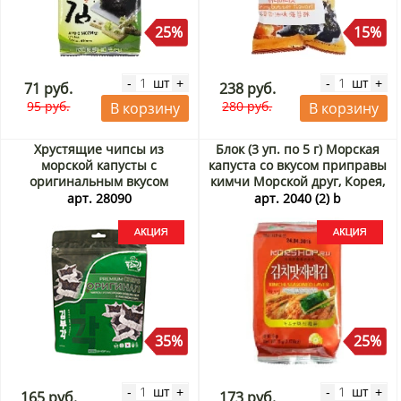
25%
15%
шт
шт
-
+
-
+
71 руб.
238 руб.
95 руб.
280 руб.
В корзину
В корзину
Хрустящие чипсы из
Блок (3 уп. по 5 г) Морская
морской капусты с
капуста со вкусом приправы
оригинальным вкусом
кимчи Морской друг, Корея,
Фурми Ким/ Furmi Kim,
5 г х 3 шт. Акция
арт. 28090
арт. 2040 (2) b
Корея, 30 г Акция
35%
25%
шт
шт
-
+
-
+
165 руб.
173 руб.