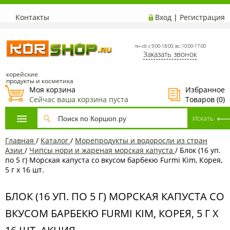
Контакты
Вход
|
Регистрация
пн-сб: с 9:00-18:00; вс: 10:00-17:00
Заказать звонок
корейские
продукты и косметика
Моя корзина
Избранное
Сейчас ваша корзина пуста
Товаров (
0
)
Главная
/
Каталог
/
Морепродукты и водоросли из стран
Азии
/
Чипсы нори и жареная морская капуста
/
Блок (16 уп.
по 5 г) Морская капуста со вкусом барбекю Furmi Kim, Корея,
5 г х 16 шт.
БЛОК (16 УП. ПО 5 Г) МОРСКАЯ КАПУСТА СО
ВКУСОМ БАРБЕКЮ FURMI KIM, КОРЕЯ, 5 Г Х