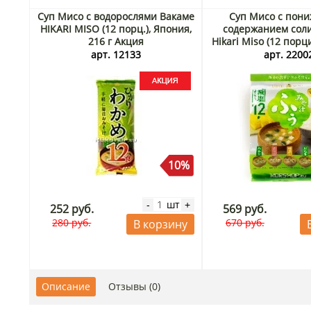
Суп Мисо с водорослями Вакаме
Cуп Мисо с пон
HIKARI MISO (12 порц.), Япония,
содержанием соли
216 г Акция
Hikari Miso (12 порц
167,4 г Акц
арт. 12133
арт. 2200
10%
шт
-
+
252 руб.
569 руб.
280 руб.
670 руб.
В корзину
Описание
Отзывы (0)