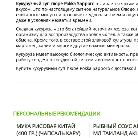
Кукурузный суп-пюре Pokka Sapporo
отличается ярким 
вкусом. Это по-настоящему сытное натуральное блюдо, 
считанные минуты и позволяет с удовольствием и ощут
даже в условиях нехватки времени.
Сладкая кукуруза – это богатейший источник железа, ко
организму для воспроизводства кровяных тел, а также 
обмена. Кроме того, в составе этой злаковой культуры п
марганец, калий и многие другие важные минералы.
Кукуруза имеет высокую биологическую активность, пр
работу сердечно-сосудистой системы и помогает воспо
Купить кукурузный суп-пюре Pokka Sapporo с доставко
ПЕРСОНАЛЬНЫЕ РЕКОМЕНДАЦИИ
МУКА РИСОВАЯ КИТАЙ
РЫБНЫЙ СОУС AR
(400 ГР.) (ЧАПСАЛЬ КАРУ)
МЛ ТАИЛАНД АК