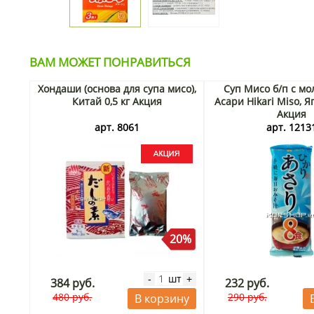
ВАМ МОЖЕТ ПОНРАВИТЬСЯ
Хондаши (основа для супа мисо),
Cуп Мисо б/п с м
Китай 0,5 кг Акция
Асари Hikari Miso, Я
Акция
арт. 8061
арт. 1213
20%
шт
-
+
384 руб.
232 руб.
480 руб.
290 руб.
В корзину