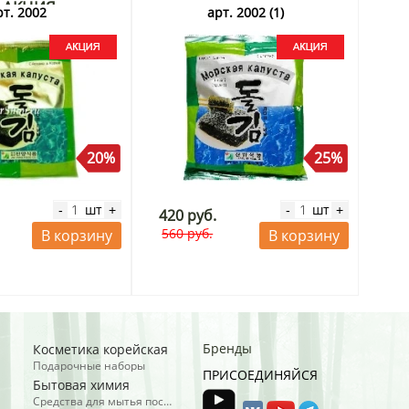
Г АКЦИЯ
рт. 2002
арт. 2002 (1)
20%
25%
шт
шт
-
+
-
+
420 руб.
560 руб.
В корзину
В корзину
Бренды
Косметика корейская
Подарочные наборы
ПРИСОЕДИНЯЙСЯ
Бытовая химия
Средства для мытья посуды