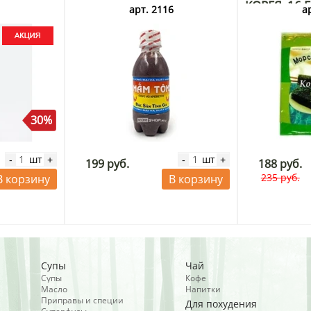
КОРЕЯ, 16 
3
арт. 2116
а
30%
шт
шт
-
+
-
+
199 руб.
188 руб.
235 руб.
В корзину
В корзину
Супы
Чай
Супы
Кофе
Масло
Напитки
Приправы и специи
Для похудения