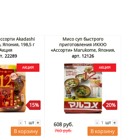
ассорти Akadashi
Мисо суп быстрого
, Япония, 198,5 г
приготовления ИККЮ
Акция
«Ассорти» Marukome, Япония,
12 порций Акция
т. 22289
арт. 12126
15%
20%
шт
шт
-
+
-
+
608 руб.
760 руб.
В корзину
В корзину