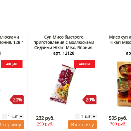
оллюсками
Суп Мисо быстрого
Мисо суп 
пония, 128 г
приготовления с моллюсками
Hikari Miso
Сидзими Hikari Miso, Япония,
132 г Акция
1
арт. 12128
ар
20%
20%
шт
шт
-
+
-
+
232 руб.
595 руб.
290 руб.
700 руб.
В корзину
В корзину