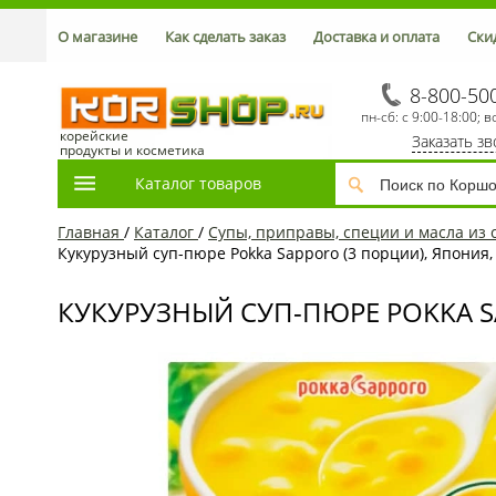
О магазине
Как сделать заказ
Доставка и оплата
Ски
8-800-50
пн-сб: с 9:00-18:00; в
корейские
Заказать з
продукты и косметика
Каталог товаров
Главная
/
Каталог
/
Супы, приправы, специи и масла из 
Кукурузный суп-пюре Pokka Sapporo (3 порции), Япония, 
КУКУРУЗНЫЙ СУП-ПЮРЕ POKKA SA