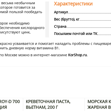
Характеристики
и весьма необычным
которое готовится за
имой пользой пообедать
Артикул
Вес (брутто), кг
торое необходимо
Страна
обеспечения кислородного
рисутствуют цинк,
Посылаем почтой или ТК
екрасно усваивается и помогает наладить проблемы с пищевар
лнить дневную норму витамина B1.
й по Москве можно в интернет-магазине
KorShop.ru
.
OY-D 700
КРЕВЕТОЧНАЯ ПАСТА,
МОРСКАЯ К
ЦИЯ
ВЬЕТНАМ, 200 Г
ЖАРЕНАЯ В 