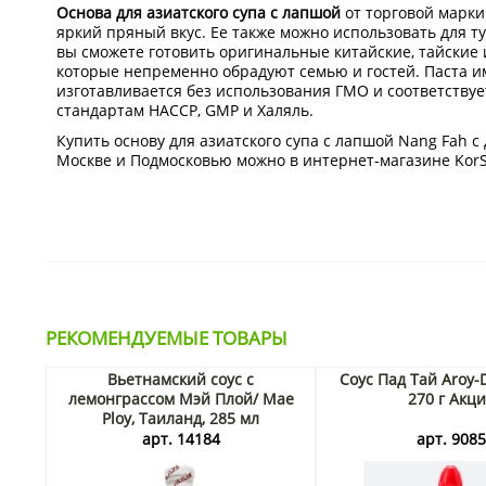
Основа для азиатского супа с лапшой
от торговой марки
яркий пряный вкус. Ее также можно использовать для т
вы сможете готовить оригинальные китайские, тайские 
которые непременно обрадуют семью и гостей. Паста и
изготавливается без использования ГМО и соответств
стандартам HACCP, GMP и Халяль.
Купить основу для азиатского супа с лапшой Nang Fah с
Москве и Подмосковью можно в интернет-магазине KorS
РЕКОМЕНДУЕМЫЕ ТОВАРЫ
Вьетнамский соус с
Соус Пад Тай Aroy-
лемонграссом Мэй Плой/ Mae
270 г Акц
Ploy, Таиланд, 285 мл
арт. 14184
арт. 908