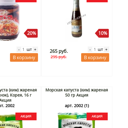
20%
10%
шт
шт
-
+
-
+
265 руб.
295 руб.
В корзину
В корзину
уста (ким) жареная
Морская капуста (ким) жареная
нэк), Корея, 16 г
50 гр Акция
Акция
рт. 2002
арт. 2002 (1)