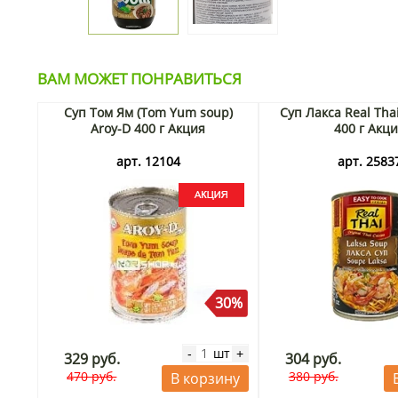
ВАМ МОЖЕТ ПОНРАВИТЬСЯ
Суп Том Ям (Tom Yum soup)
Суп Лакса Real Thai
Aroy-D 400 г Акция
400 г Акц
арт. 12104
арт. 2583
30%
шт
-
+
329 руб.
304 руб.
470 руб.
380 руб.
В корзину