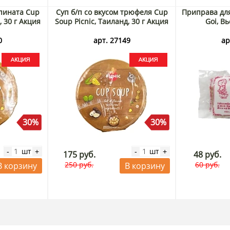
шпината Cup
Суп б/п со вкусом трюфеля Cup
Приправа для
, 30 г Акция
Soup Picnic, Таиланд, 30 г Акция
Goi, В
0
арт. 27149
ар
30%
30%
шт
шт
-
+
-
+
175 руб.
48 руб.
250 руб.
60 руб.
В корзину
В корзину