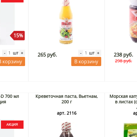
15%
шт
шт
-
+
-
+
265 руб.
238 руб.
298 руб.
В корзину
В корзину
-D 700 мл
Креветочная паста, Вьетнам,
Морская кап
ция
200 г
в листах (с
3
арт. 2116
а