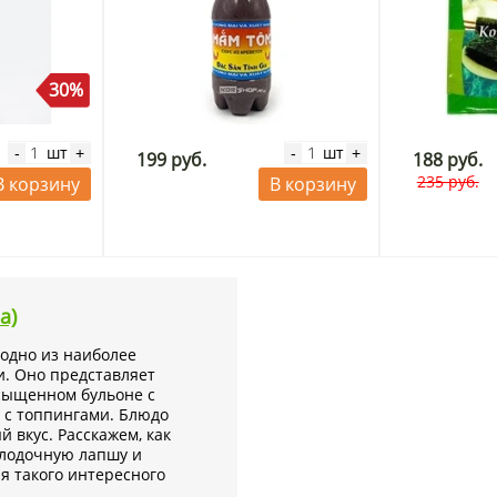
30%
шт
шт
-
+
-
+
199 руб.
188 руб.
235 руб.
В корзину
В корзину
а)
 одно из наиболее
и. Оно представляет
сыщенном бульоне с
 с топпингами. Блюдо
 вкус. Расскажем, как
 лодочную лапшу и
я такого интересного