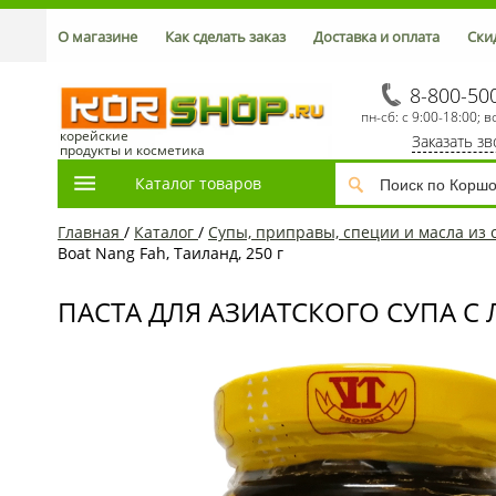
О магазине
Как сделать заказ
Доставка и оплата
Ски
8-800-50
пн-сб: с 9:00-18:00; в
корейские
Заказать з
продукты и косметика
Каталог товаров
Главная
/
Каталог
/
Супы, приправы, специи и масла из 
Boat Nang Fah, Таиланд, 250 г
ПАСТА ДЛЯ АЗИАТСКОГО СУПА С 