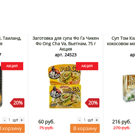
, Таиланд,
Заготовка для супа Фо Га Чикен
Суп Том Кха
ия
Фо Ong Cha Va, Вьетнам, 75 г
кокосовом мо
Акция
7
арт. 24523
ар
20%
20%
шт
шт
-
+
-
+
60 руб.
216 руб.
75 руб.
270 руб.
В корзину
В корзину