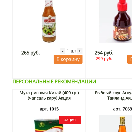
шт
-
+
265 руб.
254 руб.
299 руб.
В корзину
ПЕРСОНАЛЬНЫЕ РЕКОМЕНДАЦИИ
Мука рисовая Китай (400 гр.)
Рыбный соус Aroy
(чапсаль кару) Акция
Таиланд Ак
арт. 1015
арт. 706