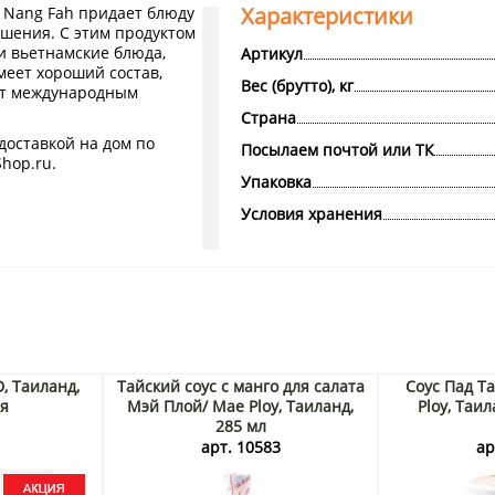
Характеристики
 Nang Fah придает блюду
ушения. С этим продуктом
и вьетнамские блюда,
Артикул
меет хороший состав,
Вес (брутто), кг
ует международным
Страна
 доставкой на дом по
Посылаем почтой или ТК
hop.ru.
Упаковка
Условия хранения
D, Таиланд,
Тайский соус с манго для салата
Соус Пад Т
ия
Мэй Плой/ Mae Ploy, Таиланд,
Ploy, Таил
285 мл
5
арт. 10583
ар