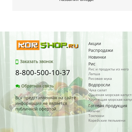
Акции
Распродажи
Новинки
Заказать звонок
Рис
Рис и продукты из него
8-800-500-10-37
Лапша
Рисовая мука
Водоросли
Обратная связь
Чука салат
Сушеная морская капуст
Вся представленная на сайте
Хрустящая морская капу
информация не является
Готовая продукция
публичной офертой.
Кимчи
Токпокки
Корейские пельмени