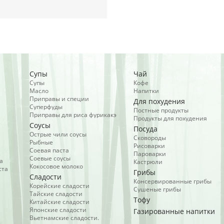
Супы
Чай
Супы
Кофе
Масло
Напитки
Приправы и специи
Для похудения
Суперфуды
Постные продукты
Приправы для риса фурикакэ
Продукты для похудения
Соусы
Посуда
Острые чили соусы
Сковороды
Рыбные
Рисоварки
Соевая паста
Пароварки
Соевые соусы
а
Кастрюли
Кокосовое молоко
ста
Грибы
Сладости
Консервированные грибы
Корейские сладости
Сушеные грибы
Тайские сладости
Тофу
Китайские сладости
Японские сладости
Газированные напитки
Вьетнамские сладости.