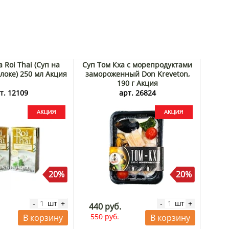
 Roi Thai (Суп на
Суп Том Кха с морепродуктами
локе) 250 мл Акция
замороженный Don Kreveton,
190 г Акция
т. 12109
арт. 26824
20%
20%
шт
шт
-
+
-
+
440 руб.
550 руб.
В корзину
В корзину