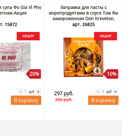
 супа Фо Gia Vi Pho
Заправка для пасты с
ьетнам Акция
морепродуктами в соусе Том Ям
замороженная Don Kreveton,
200 г Акция
т. 15872
арт. 26825
20%
10%
шт
шт
-
+
-
+
297 руб.
330 руб.
В корзину
В корзину