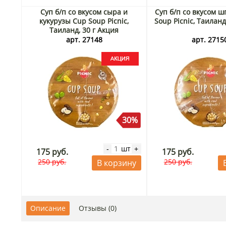
Суп б/п со вкусом сыра и
Суп б/п со вкусом 
кукурузы Cup Soup Picnic,
Soup Picnic, Таиланд
Таиланд, 30 г Акция
арт. 27148
арт. 2715
30%
шт
-
+
175 руб.
175 руб.
250 руб.
250 руб.
В корзину
Описание
Отзывы (0)