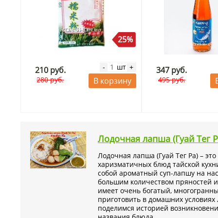
25%
шт
-
+
210 руб.
347 руб.
280 руб.
495 руб.
В корзину
Лодочная лапша (Гуай Тег Р
Лодочная лапша (Гуай Тег Ра) – это
харизматичных блюд тайской кухн
собой ароматный суп-лапшу на на
большим количеством пряностей и
имеет очень богатый, многогранный
приготовить в домашних условиях
поделимся историей возникновени
названия блюда.